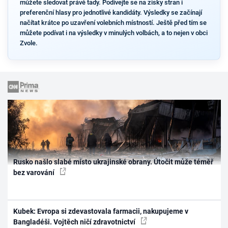
můžete sledovat právě tady. Podívejte se na zisky stran i
preferenční hlasy pro jednotlivé kandidáty. Výsledky se začínají
načítat krátce po uzavření volebních místností. Ještě před tím se
můžete podívat i na výsledky v minulých volbách, a to nejen v obci
Zvole.
Rusko našlo slabé místo ukrajinské obrany. Útočit může téměř
bez varování
Kubek: Evropa si zdevastovala farmacii, nakupujeme v
Bangladéši. Vojtěch ničí zdravotnictví