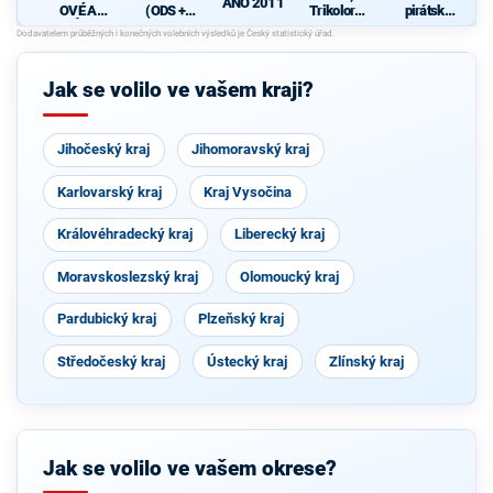
ANO 2011
OVÉ A
(ODS +
Trikolora a
pirátská
NEZÁVISL
TOP 09 +
PRO
strana
Í
KDU-ČSL)
Jak se volilo ve vašem kraji?
Jihočeský kraj
Jihomoravský kraj
Karlovarský kraj
Kraj Vysočina
Královéhradecký kraj
Liberecký kraj
Moravskoslezský kraj
Olomoucký kraj
Pardubický kraj
Plzeňský kraj
Středočeský kraj
Ústecký kraj
Zlínský kraj
Jak se volilo ve vašem okrese?