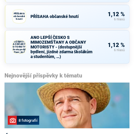
1,12 %
PŘÍSAHA
PŘÍSAHA občanské hnutí
občanské
hnutí
6 hlasů
ANO LEPŠÍ
ANO LEPŠÍ ČESKO S
ČESKO S
MIMOZEMŠŤANY A OBČANY
MIMOZEMŠŤANY
1,12 %
A OBČANY
MOTORISTY - (dostupnější
MOTORISTY -
(dostupnější
6 hlasů
bydlení, jízdné zdarma školákům
bydlení, jízdné
zdarma školákům
a studentům, …)
a studentům, …)
Nejnovější příspěvky k tématu
8 fotografií