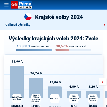
Krajské volby 2024
Celkové výsledky
Výsledky krajských voleb 2024: Zvole
100,00
%
38,57
%
okrsků sečteno
volební účast
41,99 %
26,74 %
15,06 %
4,89 %
3,20 %
SPOLU
SPD,
Česká
STAROSTOVÉ
(ODS +
ANO 2011
Trikolora a
pirátská
A NEZÁVISLÍ
TOP 09 +
PRO
strana
KDU-ČSL)
STAROST
SPOLU
SPD,
Česká