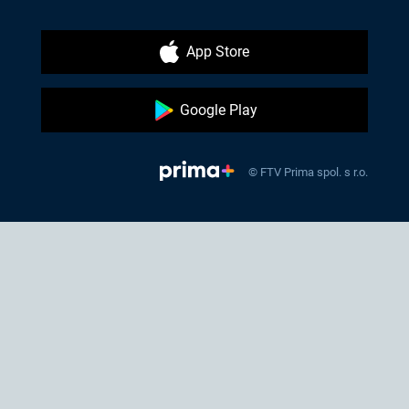
App Store
Google Play
© FTV Prima spol. s r.o.