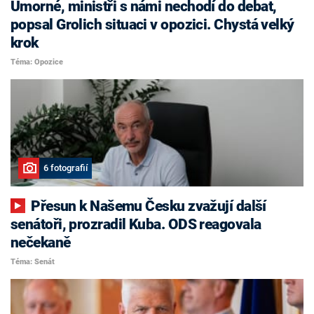
Úmorné, ministři s námi nechodí do debat,
popsal Grolich situaci v opozici. Chystá velký
krok
Téma: Opozice
6 fotografií
Přesun k Našemu Česku zvažují další
senátoři, prozradil Kuba. ODS reagovala
nečekaně
Téma: Senát