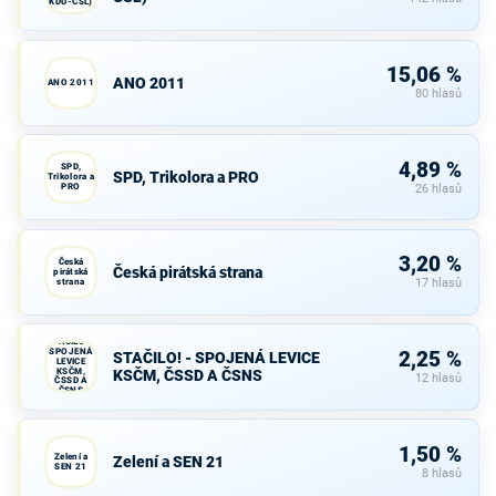
KDU-ČSL)
15,06 %
ANO 2011
ANO 2011
80 hlasů
4,89 %
SPD,
SPD, Trikolora a PRO
Trikolora a
PRO
26 hlasů
3,20 %
Česká
Česká pirátská strana
pirátská
strana
17 hlasů
STAČILO! -
SPOJENÁ
2,25 %
STAČILO! - SPOJENÁ LEVICE
LEVICE
KSČM,
KSČM, ČSSD A ČSNS
12 hlasů
ČSSD A
ČSNS
1,50 %
Zelení a
Zelení a SEN 21
SEN 21
8 hlasů