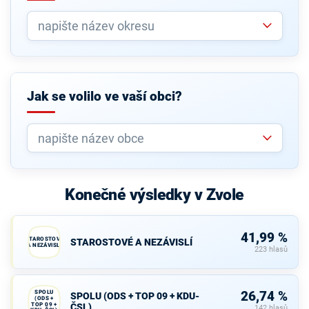
Jak se volilo ve vaší obci?
Konečné výsledky v Zvole
41,99 %
STAROSTOVÉ
STAROSTOVÉ A NEZÁVISLÍ
A NEZÁVISLÍ
223 hlasů
SPOLU
26,74 %
SPOLU (ODS + TOP 09 + KDU-
(ODS +
TOP 09 +
ČSL)
142 hlasů