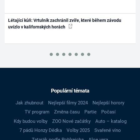
Létající kůň: Vrtulník zachránil zvíře, které během závodu
uvízlo v kalifornských horách
Populární témata
Jak zhubnout
Nejlepší filmy 2024
Nejlepší horory
TV program
Změna času
Partie
Počasí
Kdy budou volby
ZOO Nové začátky
Auto – katalog
7 pádů Honzy Dědka
Volby 2025
Svařené víno
Tatarák podle Pohlreicha
Aloe vera