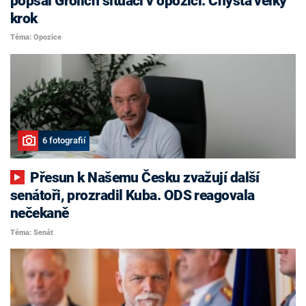
popsal Grolich situaci v opozici. Chystá velký
krok
Téma: Opozice
6 fotografií
Přesun k Našemu Česku zvažují další
senátoři, prozradil Kuba. ODS reagovala
nečekaně
Téma: Senát