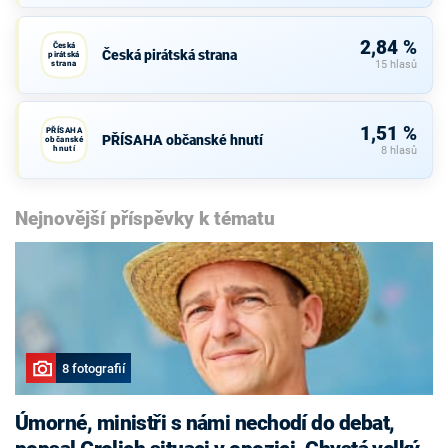
2,84 %
Česká
Česká pirátská strana
pirátská
strana
15 hlasů
1,51 %
PŘÍSAHA
PŘÍSAHA občanské hnutí
občanské
hnutí
8 hlasů
Nejnovější příspěvky k tématu
8 fotografií
Úmorné, ministři s námi nechodí do debat,