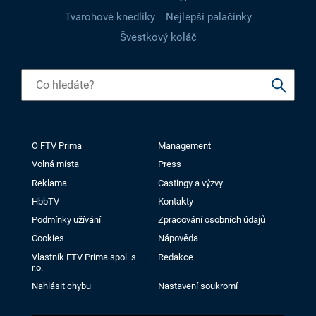
Tvarohové knedlíky
Nejlepší palačinky
Švestkový koláč
O FTV Prima
Management
Volná místa
Press
Reklama
Castingy a výzvy
HbbTV
Kontakty
Podmínky užívání
Zpracování osobních údajů
Cookies
Nápověda
Vlastník FTV Prima spol. s
Redakce
r.o.
Nahlásit chybu
Nastavení soukromí