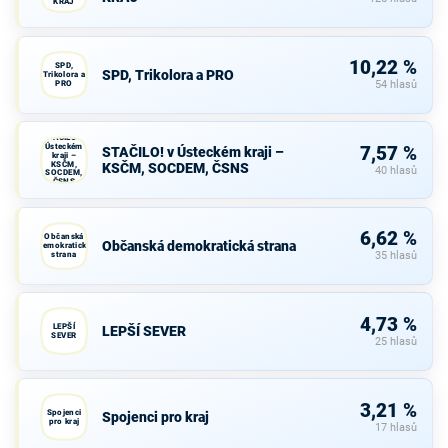
KRAJ
10,22 %
SPD,
SPD, Trikolora a PRO
Trikolora a
PRO
54 hlasů
STAČILO! v
Ústeckém
7,57 %
STAČILO! v Ústeckém kraji –
kraji –
KSČM,
KSČM, SOCDEM, ČSNS
40 hlasů
SOCDEM,
ČSNS
6,62 %
Občanská
Občanská demokratická strana
demokratická
strana
35 hlasů
4,73 %
LEPŠÍ
LEPŠÍ SEVER
SEVER
25 hlasů
3,21 %
Spojenci
Spojenci pro kraj
pro kraj
17 hlasů