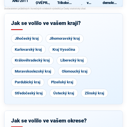
ANO 2011
OVÉ PRO
Trikolora a
v
demokrati
ÚSTECKÝ
PRO
Ústeckém
cká strana
KRAJ
kraji –
KSČM,
SOCDEM,
Jak se volilo ve vašem kraji?
ČSNS
Jihočeský kraj
Jihomoravský kraj
Karlovarský kraj
Kraj Vysočina
Královéhradecký kraj
Liberecký kraj
Moravskoslezský kraj
Olomoucký kraj
Pardubický kraj
Plzeňský kraj
Středočeský kraj
Ústecký kraj
Zlínský kraj
Jak se volilo ve vašem okrese?