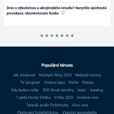
Dron s výbušninou u ukrajinského letadla? Narychlo spíchnutá
provokace, okomentovalo Rusko
Populární témata
Jak zhubnout
Nejlepší filmy 2024
Nejlepší horory
TV program
Změna času
Partie
Počasí
Kdy budou volby
ZOO Nové začátky
Auto – katalog
7 pádů Honzy Dědka
Volby 2025
Svařené víno
Tatarák podle Pohlreicha
Aloe vera
Pěstování lichořeřišnice
Výpočet ascendentu