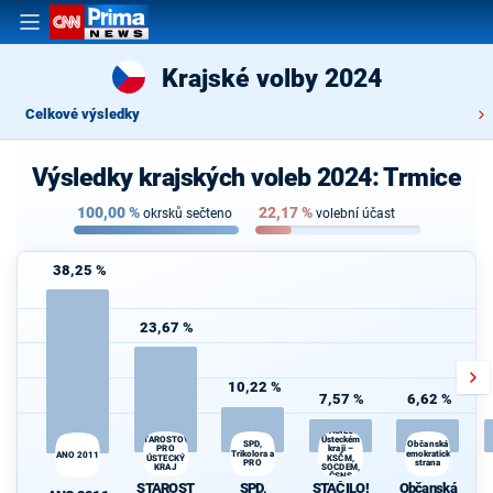
Krajské volby 2024
Celkové výsledky
Výsledky krajských voleb 2024: Trmice
100,00
%
22,17
%
okrsků sečteno
volební účast
38,25 %
23,67 %
10,22 %
7,57 %
6,62 %
STAČILO! v
STAROSTOVÉ
Ústeckém
SPD,
Občanská
PRO
kraji –
Trikolora a
demokratická
ANO 2011
ÚSTECKÝ
KSČM,
PRO
strana
KRAJ
SOCDEM,
ČSNS
STAROST
SPD,
STAČILO!
Občanská