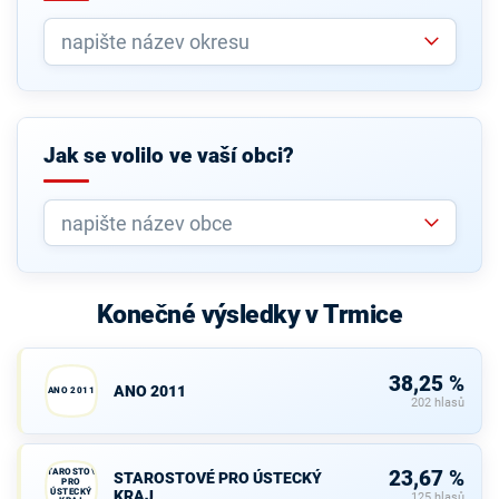
Jak se volilo ve vaší obci?
Konečné výsledky v Trmice
38,25 %
ANO 2011
ANO 2011
202 hlasů
STAROSTOVÉ
23,67 %
STAROSTOVÉ PRO ÚSTECKÝ
PRO
ÚSTECKÝ
KRAJ
125 hlasů