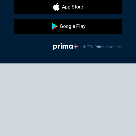
App Store
Google Play
© FTV Prima spol. s r.o.