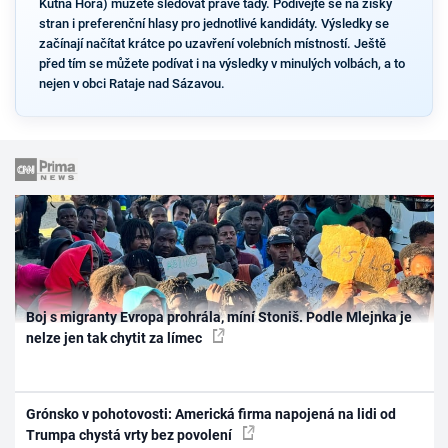
Kutná Hora) můžete sledovat právě tady. Podívejte se na zisky
stran i preferenční hlasy pro jednotlivé kandidáty. Výsledky se
začínají načítat krátce po uzavření volebních místností. Ještě
před tím se můžete podívat i na výsledky v minulých volbách, a to
nejen v obci Rataje nad Sázavou.
Boj s migranty Evropa prohrála, míní Stoniš. Podle Mlejnka je
nelze jen tak chytit za límec
Grónsko v pohotovosti: Americká firma napojená na lidi od
Trumpa chystá vrty bez povolení