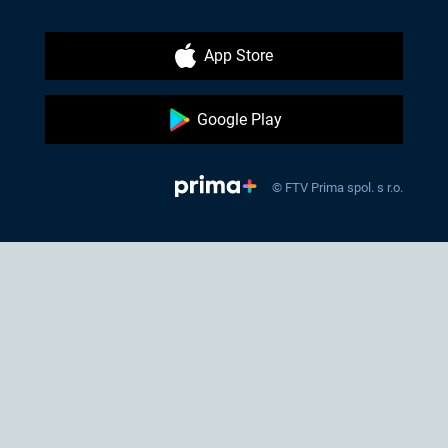
App Store
Google Play
© FTV Prima spol. s r.o.