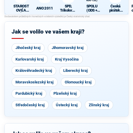
KDU-ČSL)
STAROST
SPD,
SPOLU
Česká
ANO 2011
OVÉ A
Trikolora a
(ODS +
pirátská
NEZÁVISL
PRO
TOP 09 +
strana
Í
KDU-ČSL)
Jak se volilo ve vašem kraji?
Jihočeský kraj
Jihomoravský kraj
Karlovarský kraj
Kraj Vysočina
Královéhradecký kraj
Liberecký kraj
Moravskoslezský kraj
Olomoucký kraj
Pardubický kraj
Plzeňský kraj
Středočeský kraj
Ústecký kraj
Zlínský kraj