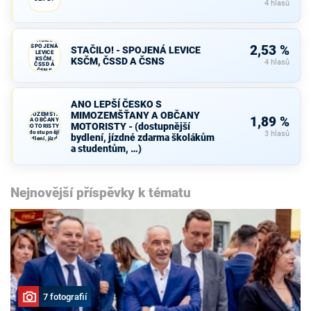
4 hlasů
STAČILO! -
SPOJENÁ
2,53 %
STAČILO! - SPOJENÁ LEVICE
LEVICE
KSČM,
KSČM, ČSSD A ČSNS
4 hlasů
ČSSD A
ČSNS
ANO LEPŠÍ
ANO LEPŠÍ ČESKO S
ČESKO S
MIMOZEMŠŤANY A OBČANY
MIMOZEMŠŤANY
1,89 %
A OBČANY
MOTORISTY - (dostupnější
MOTORISTY -
(dostupnější
3 hlasů
bydlení, jízdné zdarma školákům
bydlení, jízdné
zdarma školákům
a studentům, …)
a studentům, …)
Nejnovější příspěvky k tématu
7 fotografií