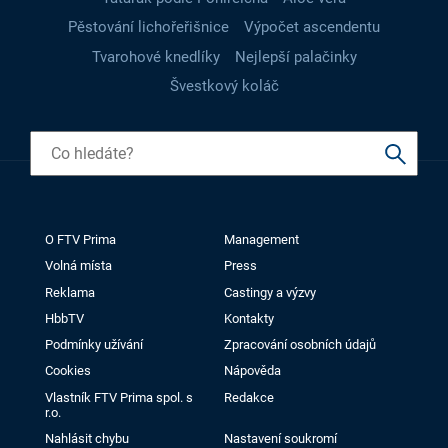
Pěstování lichořeřišnice
Výpočet ascendentu
Tvarohové knedlíky
Nejlepší palačinky
Švestkový koláč
O FTV Prima
Management
Volná místa
Press
Reklama
Castingy a výzvy
HbbTV
Kontakty
Podmínky užívání
Zpracování osobních údajů
Cookies
Nápověda
Vlastník FTV Prima spol. s
Redakce
r.o.
Nahlásit chybu
Nastavení soukromí