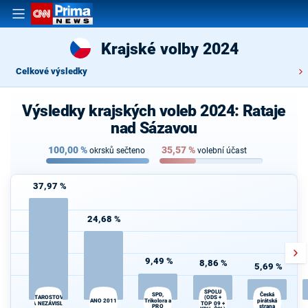
Krajské volby 2024
Celkové výsledky
Výsledky krajských voleb 2024: Rataje
nad Sázavou
100,00
%
35,57
%
okrsků sečteno
volební účast
37,97 %
24,68 %
9,49 %
8,86 %
5,69 %
SPOLU
SPD,
Česká
STAROSTOVÉ
(ODS +
ANO 2011
Trikolora a
pirátská
A NEZÁVISLÍ
TOP 09 +
PRO
strana