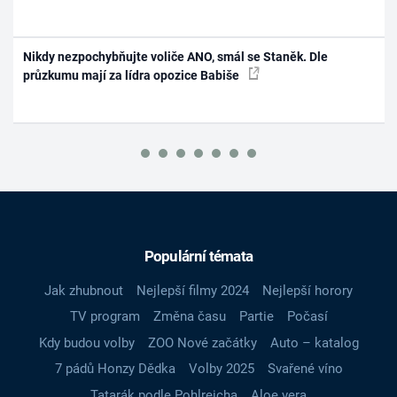
Nikdy nezpochybňujte voliče ANO, smál se Staněk. Dle
průzkumu mají za lídra opozice Babiše
Populární témata
Jak zhubnout
Nejlepší filmy 2024
Nejlepší horory
TV program
Změna času
Partie
Počasí
Kdy budou volby
ZOO Nové začátky
Auto – katalog
7 pádů Honzy Dědka
Volby 2025
Svařené víno
Tatarák podle Pohlreicha
Aloe vera