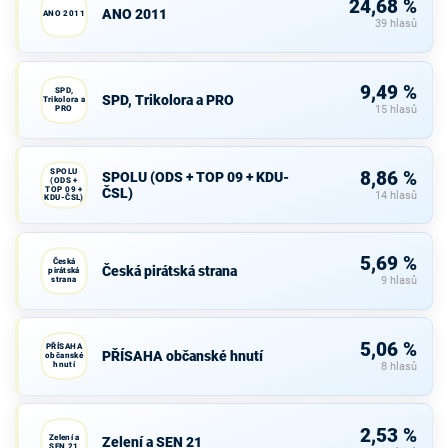
24,68 %
ANO 2011
ANO 2011
39 hlasů
9,49 %
SPD,
SPD, Trikolora a PRO
Trikolora a
PRO
15 hlasů
SPOLU
8,86 %
SPOLU (ODS + TOP 09 + KDU-
(ODS +
TOP 09 +
ČSL)
14 hlasů
KDU-ČSL)
5,69 %
Česká
Česká pirátská strana
pirátská
strana
9 hlasů
5,06 %
PŘÍSAHA
PŘÍSAHA občanské hnutí
občanské
hnutí
8 hlasů
2,53 %
Zelení a
Zelení a SEN 21
SEN 21