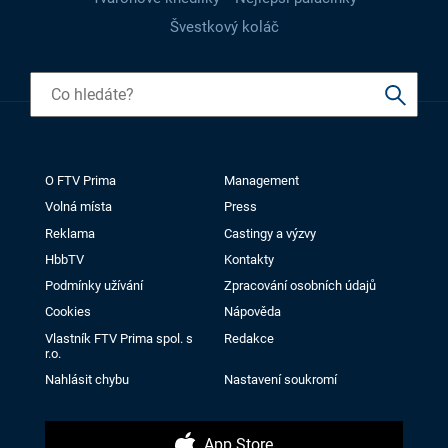
Švestkový koláč
O FTV Prima
Management
Volná místa
Press
Reklama
Castingy a výzvy
HbbTV
Kontakty
Podmínky užívání
Zpracování osobních údajů
Cookies
Nápověda
Vlastník FTV Prima spol. s
Redakce
r.o.
Nahlásit chybu
Nastavení soukromí
App Store