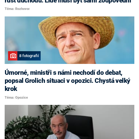
růst důchodů. Lidé musí být sami zodpovědní
Téma: Rozhovor
8 fotografií
Úmorné, ministři s námi nechodí do debat,
popsal Grolich situaci v opozici. Chystá velký
krok
Téma: Opozice