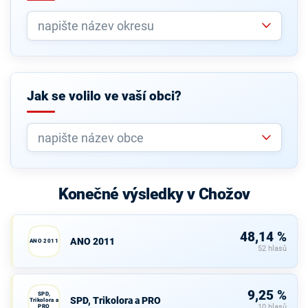
Jak se volilo ve vaší obci?
Konečné výsledky v Chožov
48,14 %
ANO 2011
ANO 2011
52 hlasů
9,25 %
SPD,
SPD, Trikolora a PRO
Trikolora a
PRO
10 hlasů