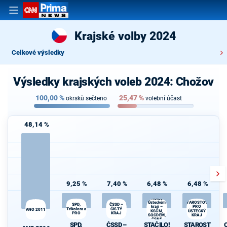
Krajské volby 2024
Celkové výsledky
Výsledky krajských voleb 2024: Chožov
100,00
%
25,47
%
okrsků sečteno
volební účast
48,14 %
9,25 %
7,40 %
6,48 %
6,48 %
STAČILO! v
Ústeckém
STAROSTOVÉ
SPD,
ČSSD –
PRO
kraji –
Trikolora a
ČISTÝ
d
ANO 2011
KSČM,
ÚSTECKÝ
PRO
KRAJ
SOCDEM,
KRAJ
ČSNS
SPD,
ČSSD –
STAČILO!
STAROST