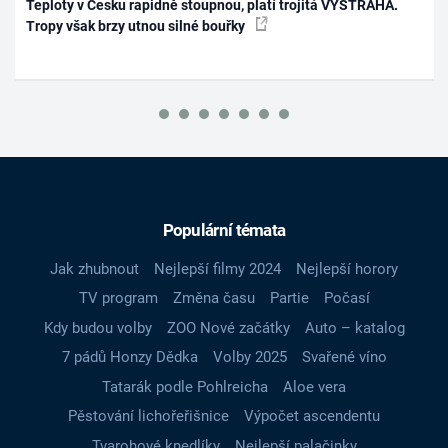
Teploty v Česku rapidně stoupnou, platí trojitá VÝSTRAHA.
Tropy však brzy utnou silné bouřky
Populární témata
Jak zhubnout
Nejlepší filmy 2024
Nejlepší horory
TV program
Změna času
Partie
Počasí
Kdy budou volby
ZOO Nové začátky
Auto – katalog
7 pádů Honzy Dědka
Volby 2025
Svařené víno
Tatarák podle Pohlreicha
Aloe vera
Pěstování lichořeřišnice
Výpočet ascendentu
Tvarohové knedlíky
Nejlepší palačinky