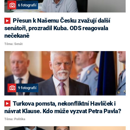
6 fotografií
Přesun k Našemu Česku zvažují další
senátoři, prozradil Kuba. ODS reagovala
nečekaně
Téma: Senát
9 fotografií
Turkova pomsta, nekonfliktní Havlíček i
návrat Klause. Kdo může vyzvat Petra Pavla?
Téma: Politika