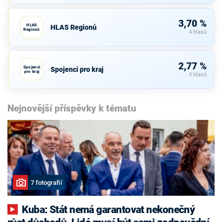
3,70 %
HLAS
HLAS Regionů
Regionů
4 hlasů
2,77 %
Spojenci
Spojenci pro kraj
pro kraj
3 hlasů
Nejnovější příspěvky k tématu
7 fotografií
Kuba: Stát nemá garantovat nekonečný