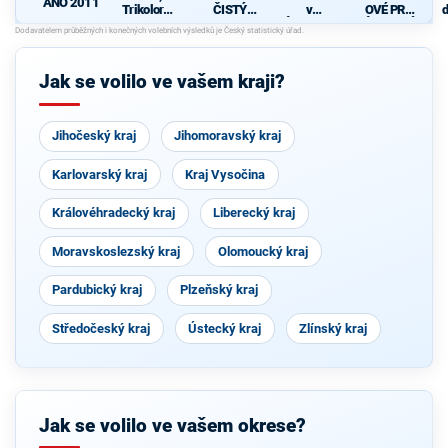
ANO 2011
Trikolora a
ČISTÝ
v
OVÉ PRO
d
PRO
KRAJ
Ústeckém
ÚSTECKÝ
c
kraji –
KRAJ
KSČM,
SOCDEM,
Jak se volilo ve vašem kraji?
ČSNS
Jihočeský kraj
Jihomoravský kraj
Karlovarský kraj
Kraj Vysočina
Královéhradecký kraj
Liberecký kraj
Moravskoslezský kraj
Olomoucký kraj
Pardubický kraj
Plzeňský kraj
Středočeský kraj
Ústecký kraj
Zlínský kraj
Jak se volilo ve vašem okrese?