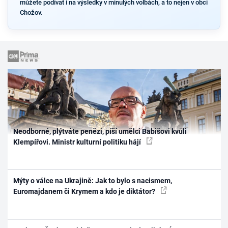
můžete podívat i na výsledky v minulých volbách, a to nejen v obci
Chožov.
Neodborné, plýtváte penězi, píší umělci Babišovi kvůli
Klempířovi. Ministr kulturní politiku hájí
Mýty o válce na Ukrajině: Jak to bylo s nacismem,
Euromajdanem či Krymem a kdo je diktátor?