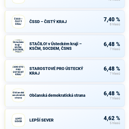
7,40 %
ČSSD –
ČSSD – ČISTÝ KRAJ
ČISTÝ
KRAJ
8 hlasů
STAČILO! v
Ústeckém
6,48 %
STAČILO! v Ústeckém kraji –
kraji –
KSČM,
KSČM, SOCDEM, ČSNS
7 hlasů
SOCDEM,
ČSNS
STAROSTOVÉ
6,48 %
STAROSTOVÉ PRO ÚSTECKÝ
PRO
ÚSTECKÝ
KRAJ
7 hlasů
KRAJ
6,48 %
Občanská
Občanská demokratická strana
demokratická
strana
7 hlasů
4,62 %
LEPŠÍ
LEPŠÍ SEVER
SEVER
5 hlasů