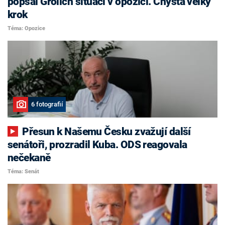
popsal Grolich situaci v opozici. Chystá velký
krok
Téma: Opozice
6 fotografií
Přesun k Našemu Česku zvažují další
senátoři, prozradil Kuba. ODS reagovala
nečekaně
Téma: Senát