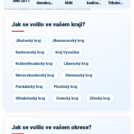
ANO 2011
demokraci
MSK
koalice
Trikolora a
e
Komunisti
PRO
cké strany
Čech a
Moravy a
Jak se volilo ve vašem kraji?
České
strany
národně
sociální
Jihočeský kraj
Jihomoravský kraj
Karlovarský kraj
Kraj Vysočina
Královéhradecký kraj
Liberecký kraj
Moravskoslezský kraj
Olomoucký kraj
Pardubický kraj
Plzeňský kraj
Středočeský kraj
Ústecký kraj
Zlínský kraj
Jak se volilo ve vašem okrese?