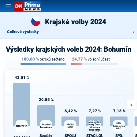
Krajské volby 2024
Celkové výsledky
Výsledky krajských voleb 2024: Bohumín
100,00
%
24,77
%
okrsků sečteno
volební účast
43,01 %
20,85 %
8,42 %
7,27 %
7,18 %
STAČILO!,
koalice
Komunistické
S
SPD,
SPOLU
Sociální
strany Čech a
ANO 2011
Trikolora a
demokracie
MSK
Moravy a
PRO
České strany
národně
Sociální
SPOLU
STAČILO!,
SPD,
sociální