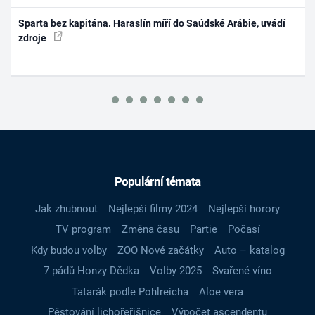
Sparta bez kapitána. Haraslín míří do Saúdské Arábie, uvádí
zdroje
Populární témata
Jak zhubnout
Nejlepší filmy 2024
Nejlepší horory
TV program
Změna času
Partie
Počasí
Kdy budou volby
ZOO Nové začátky
Auto – katalog
7 pádů Honzy Dědka
Volby 2025
Svařené víno
Tatarák podle Pohlreicha
Aloe vera
Pěstování lichořeřišnice
Výpočet ascendentu