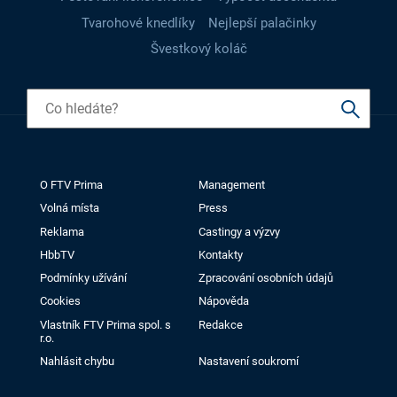
Tvarohové knedlíky
Nejlepší palačinky
Švestkový koláč
O FTV Prima
Management
Volná místa
Press
Reklama
Castingy a výzvy
HbbTV
Kontakty
Podmínky užívání
Zpracování osobních údajů
Cookies
Nápověda
Vlastník FTV Prima spol. s
Redakce
r.o.
Nahlásit chybu
Nastavení soukromí