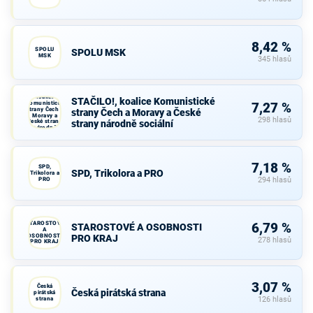
8,42 %
SPOLU
SPOLU MSK
MSK
345 hlasů
STAČILO!,
koalice
STAČILO!, koalice Komunistické
Komunistické
7,27 %
strany Čech a
strany Čech a Moravy a České
Moravy a
298 hlasů
České strany
strany národně sociální
národně
sociální
7,18 %
SPD,
SPD, Trikolora a PRO
Trikolora a
PRO
294 hlasů
STAROSTOVÉ
6,79 %
STAROSTOVÉ A OSOBNOSTI
A
OSOBNOSTI
PRO KRAJ
278 hlasů
PRO KRAJ
3,07 %
Česká
Česká pirátská strana
pirátská
strana
126 hlasů