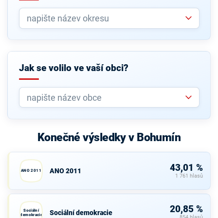
Jak se volilo ve vaší obci?
Konečné výsledky v Bohumín
43,01 %
ANO 2011
ANO 2011
1 761 hlasů
20,85 %
Sociální
Sociální demokracie
demokracie
854 hlasů