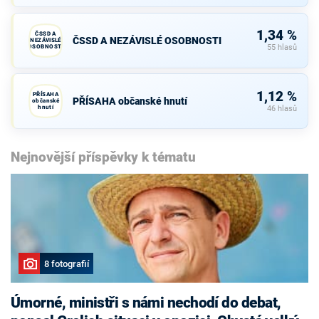
1,34 %
ČSSD A
ČSSD A NEZÁVISLÉ OSOBNOSTI
NEZÁVISLÉ
OSOBNOSTI
55 hlasů
1,12 %
PŘÍSAHA
PŘÍSAHA občanské hnutí
občanské
hnutí
46 hlasů
Nejnovější příspěvky k tématu
8 fotografií
Úmorné, ministři s námi nechodí do debat,