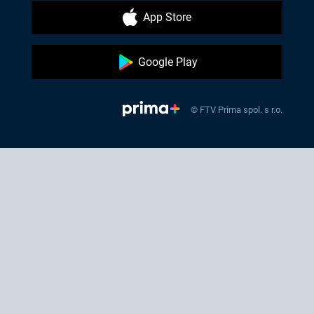
App Store
Google Play
© FTV Prima spol. s r.o.