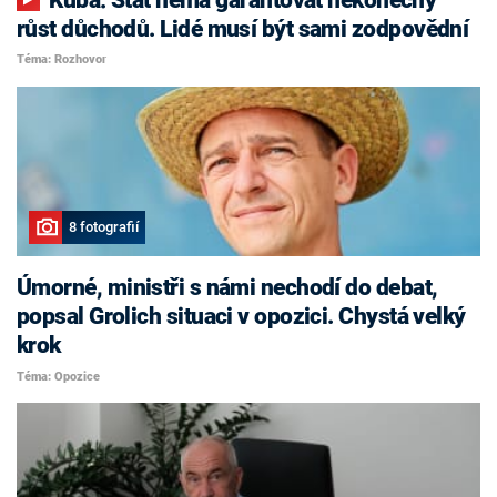
růst důchodů. Lidé musí být sami zodpovědní
Téma: Rozhovor
8 fotografií
Úmorné, ministři s námi nechodí do debat,
popsal Grolich situaci v opozici. Chystá velký
krok
Téma: Opozice