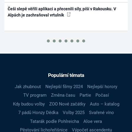
Češi slepě věřili aplikaci a přecenili síly, píší v Rakousku. V
Alpách je zachraňoval vrtulník
Populární témata
Jak zhubnout
Nejlepší filmy 2024
Nejlepší horory
TV program
Změna času
Partie
Počasí
Kdy budou volby
ZOO Nové začátky
Auto – katalog
7 pádů Honzy Dědka
Volby 2025
Svařené víno
Tatarák podle Pohlreicha
Aloe vera
Pěstování lichořeřišnice
Výpočet ascendentu