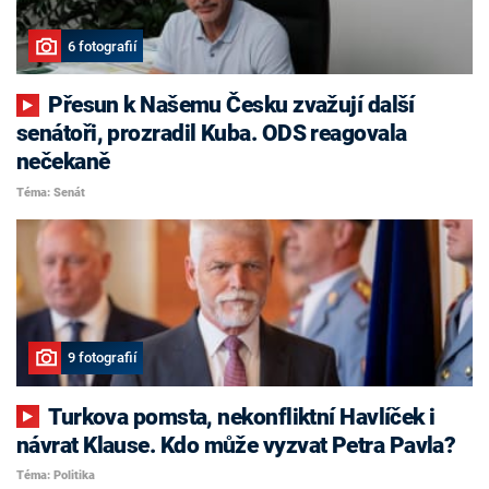
6 fotografií
Přesun k Našemu Česku zvažují další
senátoři, prozradil Kuba. ODS reagovala
nečekaně
Téma: Senát
9 fotografií
Turkova pomsta, nekonfliktní Havlíček i
návrat Klause. Kdo může vyzvat Petra Pavla?
Téma: Politika