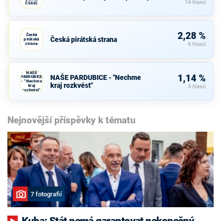
14 hlasů
ČSSD)
2,28 %
Česká
Česká pirátská strana
pirátská
strana
6 hlasů
NAŠE
1,14 %
NAŠE PARDUBICE - "Nechme
PARDUBICE
- "Nechme
kraj rozkvést"
kraj
3 hlasů
rozkvést"
Nejnovější příspěvky k tématu
7 fotografií
Kuba: Stát nemá garantovat nekonečný