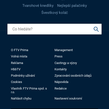
Tvarohové knedlíky
Nejlepší palačinky
Švestkový koláč
O FTV Prima
Management
Volná místa
Press
Reklama
Castingy a výzvy
HbbTV
Kontakty
Podmínky užívání
Zpracování osobních údajů
Cookies
Nápověda
Vlastník FTV Prima spol. s
Redakce
r.o.
Nahlásit chybu
Nastavení soukromí