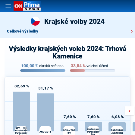
Krajské volby 2024
Celkové výsledky
Výsledky krajských voleb 2024: Trhová
Kamenice
100,00
%
33,54
%
okrsků sečteno
volební účast
32,69 %
31,17 %
7,60 %
7,60 %
6,08 %
3PK - Pro
Koalice pro
prosperující
ODS a TOP
STAROSTOVÉ
ANO 2011
Pardubický
Pardubický
09
A NEZÁVISLÍ
kraj