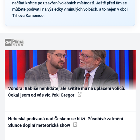
načítat krátce po uzavření volebních místností. Ještě před tím se
můžete podívat i na výsledky v minulých volbách, a to nejen v obci
Trhová Kamenice.
Vondra: Babiše nehlídáte, ale svítíte mu na uplácení voličů.
Čekal jsem od vás víc, řekl Gregor
Nebeská podívaná nad Českem se blíží. Působivé zatmění
Slunce doplní meteorická show