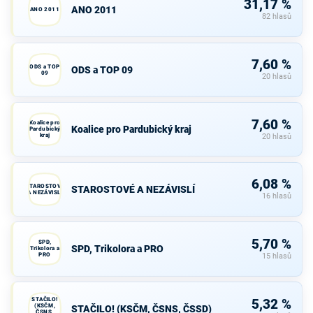
31,17 %
ANO 2011
ANO 2011
82 hlasů
7,60 %
ODS a TOP
ODS a TOP 09
09
20 hlasů
7,60 %
Koalice pro
Koalice pro Pardubický kraj
Pardubický
kraj
20 hlasů
6,08 %
STAROSTOVÉ
STAROSTOVÉ A NEZÁVISLÍ
A NEZÁVISLÍ
16 hlasů
5,70 %
SPD,
SPD, Trikolora a PRO
Trikolora a
PRO
15 hlasů
STAČILO!
5,32 %
(KSČM,
STAČILO! (KSČM, ČSNS, ČSSD)
ČSNS,