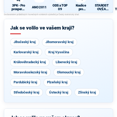
kraj
3PK - Pro
ODS a TOP
Koalice
STAROST
ANO 2011
prosperují
09
pro
OVÉ A
T
cí
Pardubick
NEZÁVISL
Pardubick
ý kraj
Í
ý kraj
Jak se volilo ve vašem kraji?
Jihočeský kraj
Jihomoravský kraj
Karlovarský kraj
Kraj Vysočina
Královéhradecký kraj
Liberecký kraj
Moravskoslezský kraj
Olomoucký kraj
Pardubický kraj
Plzeňský kraj
Středočeský kraj
Ústecký kraj
Zlínský kraj