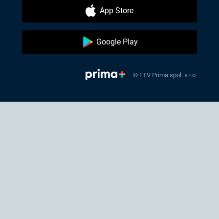
App Store
Google Play
© FTV Prima spol. s r.o.