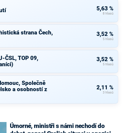
5,63 %
tí
8 hlasů
istická strana Čech,
3,52 %
5 hlasů
U-ČSL, TOP 09,
3,52 %
aníci)
5 hlasů
Olomouc, Společně
2,11 %
elsko a osobností z
3 hlasů
Úmorné, ministři s námi nechodí do