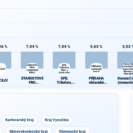
26 %
7,04 %
7,04 %
5,63 %
3,52 
Koruna Če
STAROSTOVÉ
SPD,
PŘÍSAHA
(monarchist
PRO
Trikolora,
ČILO!
občanské
strana Čec
OLOMOUCKÝ
PRO a
hnutí
Moravy 
KRAJ
Svobodní
Slezska)
STAROSTOVÉ
SPD,
PŘÍSAHA
Koruna Č
ČILO!
PRO
Trikolora,
občanské
(monarchi
OLOMOUCKÝ
PRO a
hnutí
ká stra
KRAJ
Svobodní
Čech, Mo
a Slezs
Karlovarský kraj
Kraj Vysočina
Moravskoslezský kraj
Olomoucký kraj