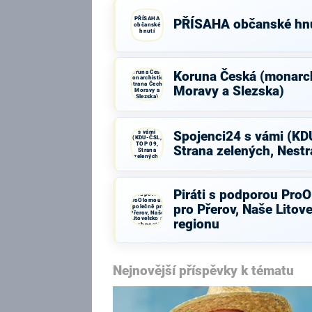
PŘÍSAHA
PŘÍSAHA občanské hnu
občanské
hnutí
Koruna Česká
Koruna Česká (monarch
(monarchistická
strana Čech,
Moravy a Slezska)
Moravy a
Slezska)
Spojenci24
s vámi
Spojenci24 s vámi (KD
(KDU-ČSL,
TOP 09,
Strana zelených, Nestr
Strana
zelených,
Nestraníci)
Piráti s
Piráti s podporou Pro
podporou
ProOlomouc,
pro Přerov, Naše Litov
Společně pro
Přerov, Naše
Litovelsko a
regionu
osobností z
regionu
Nejnovější příspěvky k tématu