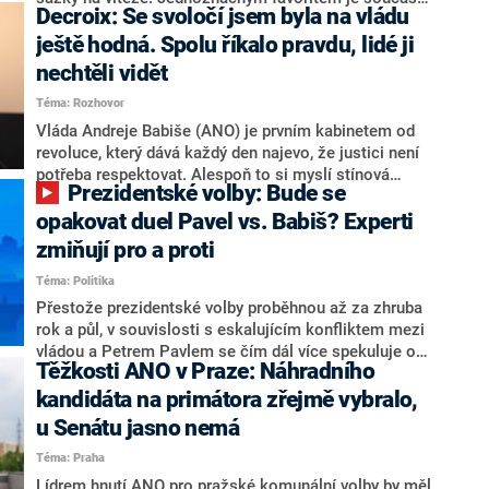
Decroix: Se svoločí jsem byla na vládu
hlava státu Petr Pavel. Daleko za ním pak bookmakeři
zmiňují dva výrazné politiky ANO, tedy premiéra
ještě hodná. Spolu říkalo pravdu, lidé ji
Andreje Babiše a ministra průmyslu Karla Havlíčka.
nechtěli vidět
Oblíbeným tipem samotných sázkařů je poslanec za
Téma: Rozhovor
Motoristy Filip Turek. Politolog Jan Kubáček nicméně
o případné kandidatuře kohokoliv ze zmíněné trojice
Vláda Andreje Babiše (ANO) je prvním kabinetem od
značně pochybuje. Podle něj současná koalice dosud
revoluce, který dává každý den najevo, že justici není
nemá osobu, která by Pavlovi mohla konkurovat.
potřeba respektovat. Alespoň to si myslí stínová
Prezidentské volby: Bude se
ministryně spravedlnosti ODS Eva Decroix. V
rozhovoru pro CNN Prima NEWS si nebrala servítky
opakovat duel Pavel vs. Babiš? Experti
ohledně politického výkonu svého nástupce Jeronýma
zmiňují pro a proti
Tejce (za ANO) či vládní zmocněnkyně pro lidská
Téma: Politika
práva Taťány Malé (ANO). Označením „svoloč“ na
adresu vlády prý byla ještě hodná. Decroix se také
Přestože prezidentské volby proběhnou až za zhruba
vrátila k volební porážce koalice Spolu či promluvila o
rok a půl, v souvislosti s eskalujícím konfliktem mezi
hnutí Naše Česko Martina Kuby.
vládou a Petrem Pavlem se čím dál více spekuluje o
Těžkosti ANO v Praze: Náhradního
tom, koho by do bitvy o Hrad mohla vyslat současná
koalice. Někteří političtí komentátoři znovu vytahují
kandidáta na primátora zřejmě vybralo,
jméno premiéra Andreje Babiše (ANO). Jak moc je
u Senátu jasno nemá
pravděpodobné, že se v prezidentských volbách 2028
Téma: Praha
bude znovu opakovat souboj z roku 2023?
Lídrem hnutí ANO pro pražské komunální volby by měl