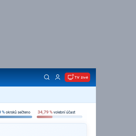
TV živě
0
%
34,79
%
okrsků sečteno
volební účast