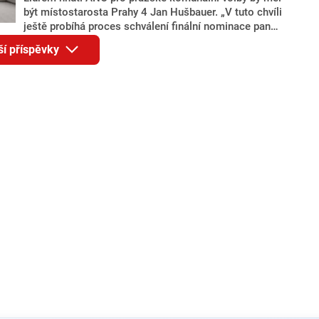
být místostarosta Prahy 4 Jan Hušbauer. „V tuto chvíli
ještě probíhá proces schválení finální nominace pana
Jana Hušbauera Výborem hnutí ANO,“ uvedl pro
ší příspěvky
redakci místopředseda pražského ANO Martin
Benkovič. O Hušbauerovi se spekulovalo jako o
náhradníkovi v čele pražské kandidátky poté, co
rezignoval po sérii nejasností v majetkových
přiznáních a pořizování bytů Ondřej Prokop. Zároveň
ale stále není jasné, kdo bude za ANO kandidovat ve
dvou ze tří pražských obvodů do horní komory
parlamentu. ANO má v Praze dlouhodobě horší
výsledky než ve zbytku republiky.