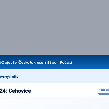
í
Objevte Česko
Jak ušetřit
Sport
Počasí
ové výsledky
24: Čehovice
100,0