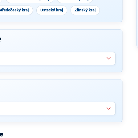
Středočeský kraj
Ústecký kraj
Zlínský kraj
?
e