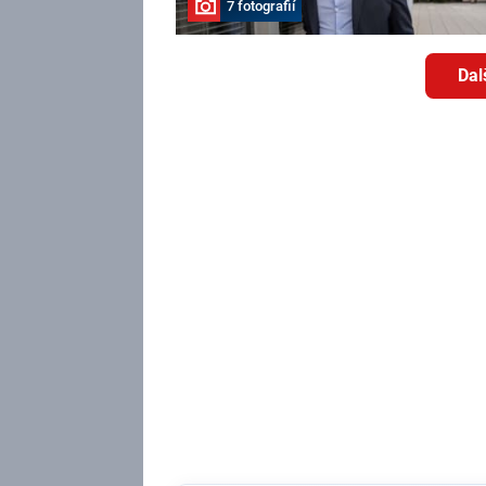
7 fotografií
Dal