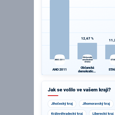
12,67 %
11,
Občanská
ANO 2011
demokratická
STA
strana
Občanská
ANO 2011
STA
demokratická
strana
Jak se volilo ve vašem kraji?
Jihočeský kraj
Jihomoravský kraj
Královéhradecký kraj
Liberecký kraj