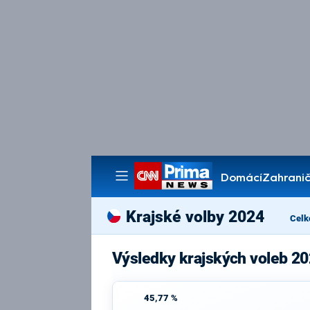
Domácí
Zahranič
Pořady
Krajské volby 2024
Celk
Výsledky krajských voleb 20
45,77 %