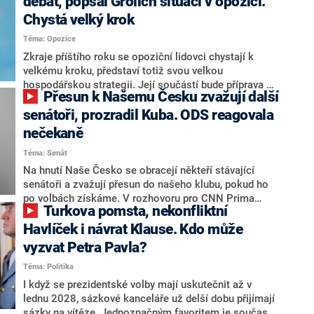
debat, popsal Grolich situaci v opozici.
Chystá velký krok
Téma: Opozice
Zkraje příštího roku se opoziční lidovci chystají k
velkému kroku, představí totiž svou velkou
hospodářskou strategii. Její součástí bude příprava na
Přesun k Našemu Česku zvažují další
stárnutí populace, řekl ve středu na setkání s novináři
nový předseda lidovců Jan Grolich. Ten zároveň v
senátoři, prozradil Kuba. ODS reagovala
senátních volbách kandiduje ve Vyškově. Popsal i
nečekaně
aktivitu opozice, o níž vládní strany nebo političtí
Téma: Senát
komentátoři mluví jako o slabé a v defenzivě. „Je to
úmorná práce upozorňovat na chyby vlády. Ministři s
Na hnutí Naše Česko se obracejí někteří stávající
námi navíc nechodí do debat. Chceme ale ukazovat
senátoři a zvažují přesun do našeho klubu, pokud ho
svoje témata,“ odpověděl Grolich na dotaz CNN Prima
po volbách získáme. V rozhovoru pro CNN Prima
Turkova pomsta, nekonfliktní
NEWS.
NEWS to řekl zakladatel hnutí a jihočeský hejtman
Martin Kuba. Konkrétní nebyl, ale získat by takto mohl
Havlíček i návrat Klause. Kdo může
například senátora Zdeňka Hrabu, který je dnes
vyzvat Petra Pavla?
součástí klubu ODS a TOP 09. Hraba to na dotaz
Téma: Politika
redakce nevyloučil. Předseda klubu senátorů ODS
Zdeněk Nytra redakci řekl, že počítá s odchodem
I když se prezidentské volby mají uskutečnit až v
některých senátorů z klubu a že Naše Česko není
lednu 2028, sázkové kanceláře už delší dobu přijímají
nepřítel, ale soupeř.
sázky na vítěze. Jednoznačným favoritem je současná