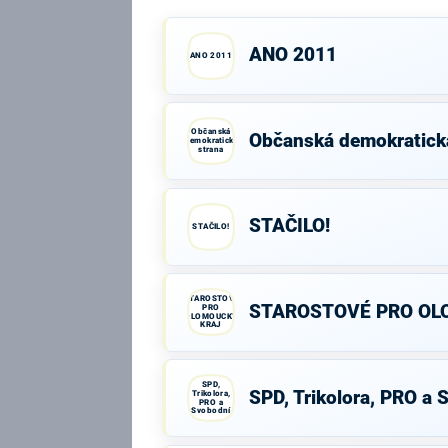
ANO 2011
ANO 2011
Občanská
Občanská demokratick
demokratická
strana
STAČILO!
STAČILO!
STAROSTOVÉ
STAROSTOVÉ PRO OL
PRO
OLOMOUCKÝ
KRAJ
SPD,
SPD, Trikolora, PRO a 
Trikolora,
PRO a
Svobodní