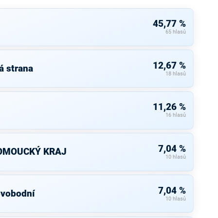
45,77 %
65 hlasů
12,67 %
á strana
18 hlasů
11,26 %
16 hlasů
7,04 %
OMOUCKÝ KRAJ
10 hlasů
7,04 %
Svobodní
10 hlasů