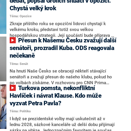
debat, popsal Grolich situaci v opozici.
Chystá velký krok
Téma: Opozice
Zkraje příštího roku se opoziční lidovci chystají k
velkému kroku, představí totiž svou velkou
hospodářskou strategii. Její součástí bude příprava na
Přesun k Našemu Česku zvažují další
stárnutí populace, řekl ve středu na setkání s novináři
nový předseda lidovců Jan Grolich. Ten zároveň v
senátoři, prozradil Kuba. ODS reagovala
senátních volbách kandiduje ve Vyškově. Popsal i
nečekaně
aktivitu opozice, o níž vládní strany nebo političtí
Téma: Senát
komentátoři mluví jako o slabé a v defenzivě. „Je to
úmorná práce upozorňovat na chyby vlády. Ministři s
Na hnutí Naše Česko se obracejí někteří stávající
námi navíc nechodí do debat. Chceme ale ukazovat
senátoři a zvažují přesun do našeho klubu, pokud ho
svoje témata,“ odpověděl Grolich na dotaz CNN Prima
po volbách získáme. V rozhovoru pro CNN Prima
Turkova pomsta, nekonfliktní
NEWS.
NEWS to řekl zakladatel hnutí a jihočeský hejtman
Martin Kuba. Konkrétní nebyl, ale získat by takto mohl
Havlíček i návrat Klause. Kdo může
například senátora Zdeňka Hrabu, který je dnes
vyzvat Petra Pavla?
součástí klubu ODS a TOP 09. Hraba to na dotaz
Téma: Politika
redakce nevyloučil. Předseda klubu senátorů ODS
Zdeněk Nytra redakci řekl, že počítá s odchodem
I když se prezidentské volby mají uskutečnit až v
některých senátorů z klubu a že Naše Česko není
lednu 2028, sázkové kanceláře už delší dobu přijímají
nepřítel, ale soupeř.
sázky na vítěze. Jednoznačným favoritem je současná