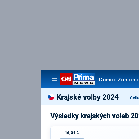
Domácí
Zahranič
Pořady
Krajské volby 2024
Celk
Výsledky krajských voleb 20
46,34 %