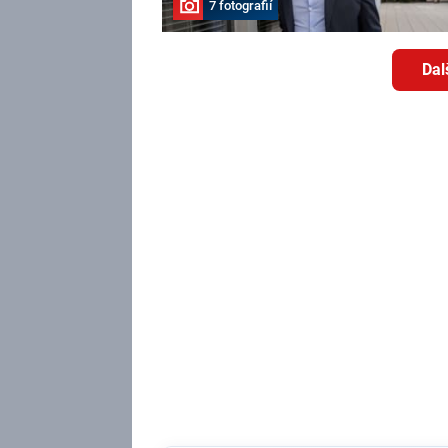
7 fotografií
Dal