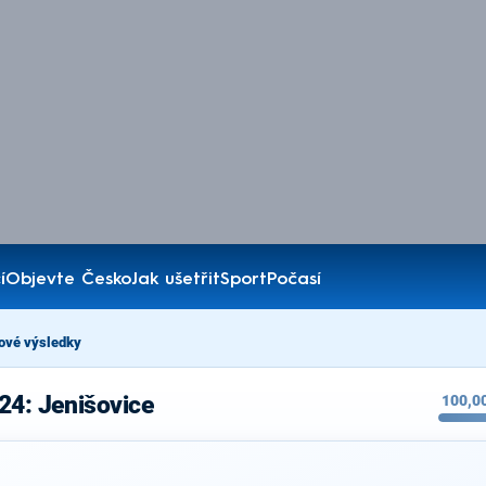
í
Objevte Česko
Jak ušetřit
Sport
Počasí
ové výsledky
24: Jenišovice
100,0