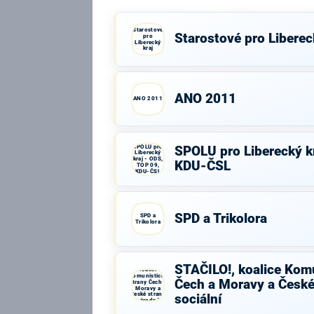
Starostové
Starostové pro Liberec
pro
Liberecký
kraj
ANO 2011
ANO 2011
SPOLU pro
SPOLU pro Liberecký kr
Liberecký
kraj - ODS,
KDU-ČSL
TOP 09,
KDU-ČSL
SPD a Trikolora
SPD a
Trikolora
STAČILO!,
STAČILO!, koalice Komu
koalice
Komunistické
Čech a Moravy a České
strany Čech a
Moravy a
České strany
sociální
národně
sociální