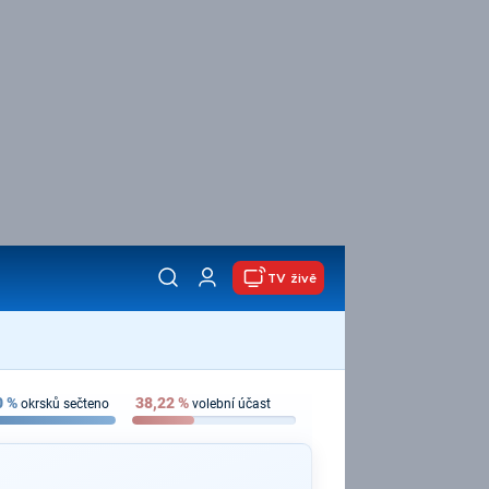
TV živě
0
%
38,22
%
okrsků sečteno
volební účast