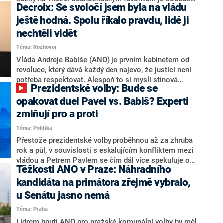
Decroix: Se svoločí jsem byla na vládu
hlava státu Petr Pavel. Daleko za ním pak bookmakeři
zmiňují dva výrazné politiky ANO, tedy premiéra
ještě hodná. Spolu říkalo pravdu, lidé ji
Andreje Babiše a ministra průmyslu Karla Havlíčka.
nechtěli vidět
Oblíbeným tipem samotných sázkařů je poslanec za
Téma: Rozhovor
Motoristy Filip Turek. Politolog Jan Kubáček nicméně
o případné kandidatuře kohokoliv ze zmíněné trojice
Vláda Andreje Babiše (ANO) je prvním kabinetem od
značně pochybuje. Podle něj současná koalice dosud
revoluce, který dává každý den najevo, že justici není
nemá osobu, která by Pavlovi mohla konkurovat.
potřeba respektovat. Alespoň to si myslí stínová
Prezidentské volby: Bude se
ministryně spravedlnosti ODS Eva Decroix. V
rozhovoru pro CNN Prima NEWS si nebrala servítky
opakovat duel Pavel vs. Babiš? Experti
ohledně politického výkonu svého nástupce Jeronýma
zmiňují pro a proti
Tejce (za ANO) či vládní zmocněnkyně pro lidská
Téma: Politika
práva Taťány Malé (ANO). Označením „svoloč“ na
adresu vlády prý byla ještě hodná. Decroix se také
Přestože prezidentské volby proběhnou až za zhruba
vrátila k volební porážce koalice Spolu či promluvila o
rok a půl, v souvislosti s eskalujícím konfliktem mezi
hnutí Naše Česko Martina Kuby.
vládou a Petrem Pavlem se čím dál více spekuluje o
Těžkosti ANO v Praze: Náhradního
tom, koho by do bitvy o Hrad mohla vyslat současná
koalice. Někteří političtí komentátoři znovu vytahují
kandidáta na primátora zřejmě vybralo,
jméno premiéra Andreje Babiše (ANO). Jak moc je
u Senátu jasno nemá
pravděpodobné, že se v prezidentských volbách 2028
Téma: Praha
bude znovu opakovat souboj z roku 2023?
Lídrem hnutí ANO pro pražské komunální volby by měl