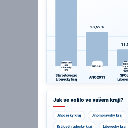
23,59 %
11,
SPOL
Starostové
Libe
pro
ANO 2011
kraj 
Liberecký
TOP
kraj
KDU
Starostové pro
SPOL
ANO 2011
Liberecký kraj
Libere
- OD
09, K
Jak se volilo ve vašem kraji?
Jihočeský kraj
Jihomoravský kraj
Královéhradecký kraj
Liberecký kraj