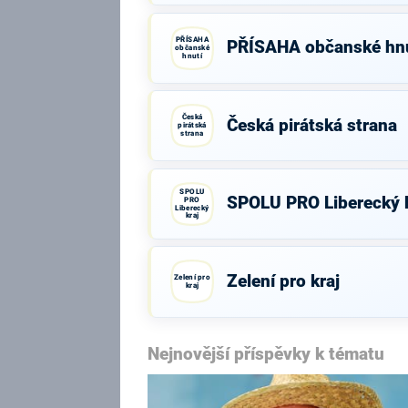
PŘÍSAHA
PŘÍSAHA občanské hnu
občanské
hnutí
Česká
Česká pirátská strana
pirátská
strana
SPOLU
SPOLU PRO Liberecký k
PRO
Liberecký
kraj
Zelení pro kraj
Zelení pro
kraj
Nejnovější příspěvky k tématu