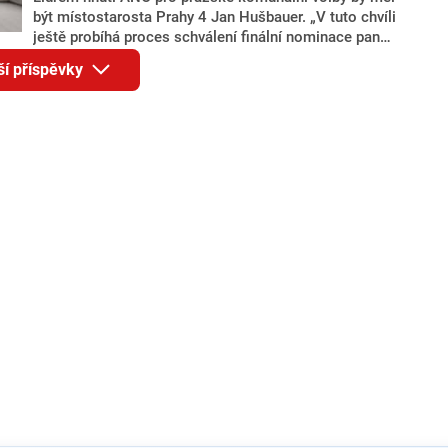
být místostarosta Prahy 4 Jan Hušbauer. „V tuto chvíli
ještě probíhá proces schválení finální nominace pana
Jana Hušbauera Výborem hnutí ANO,“ uvedl pro
ší příspěvky
redakci místopředseda pražského ANO Martin
Benkovič. O Hušbauerovi se spekulovalo jako o
náhradníkovi v čele pražské kandidátky poté, co
rezignoval po sérii nejasností v majetkových
přiznáních a pořizování bytů Ondřej Prokop. Zároveň
ale stále není jasné, kdo bude za ANO kandidovat ve
dvou ze tří pražských obvodů do horní komory
parlamentu. ANO má v Praze dlouhodobě horší
výsledky než ve zbytku republiky.