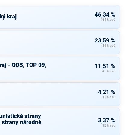
46,34 %
ký kraj
165 hlasů
23,59 %
84 hlasů
aj - ODS, TOP 09,
11,51 %
41 hlasů
4,21 %
15 hlasů
nistické strany
3,37 %
 strany národně
12 hlasů