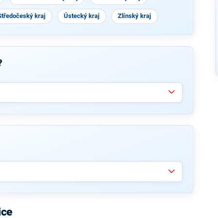
Středočeský kraj
Ústecký kraj
Zlínský kraj
?
ice