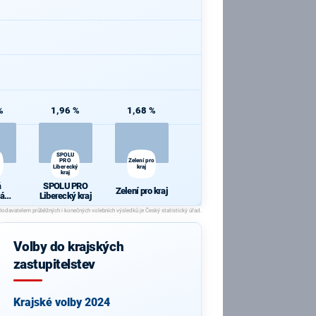
%
1,96 %
1,68 %
SPOLU
PRO
Zelení pro
Liberecký
kraj
kraj
á
SPOLU PRO
Zelení pro kraj
ká
Liberecký kraj
a
Volby do krajských
zastupitelstev
Krajské volby 2024