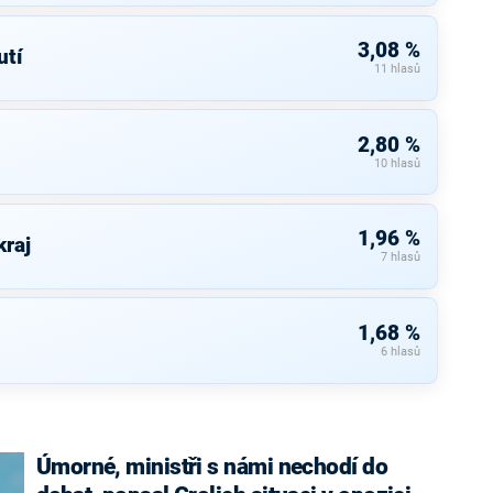
3,08 %
tí
11 hlasů
2,80 %
10 hlasů
1,96 %
raj
7 hlasů
1,68 %
6 hlasů
Úmorné, ministři s námi nechodí do