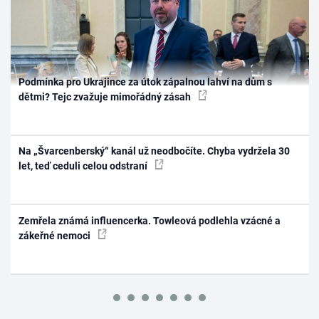
Podmínka pro Ukrajince za útok zápalnou lahví na dům s
dětmi? Tejc zvažuje mimořádný zásah
Na „Švarcenberský“ kanál už neodbočíte. Chyba vydržela 30
let, teď ceduli celou odstraní
Zemřela známá influencerka. Towleová podlehla vzácné a
zákeřné nemoci