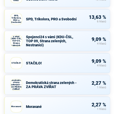
KRAJ
SPD,
13,63 %
Trikolora,
SPD, Trikolora, PRO a Svobodní
PRO a
6 hlasů
Svobodní
Spojenci24
Spojenci24 s vámi (KDU-ČSL,
s vámi
9,09 %
(KDU-ČSL,
TOP 09, Strana zelených,
TOP 09,
Strana
4 hlasů
Nestraníci)
zelených,
Nestraníci)
9,09 %
STAČILO!
STAČILO!
4 hlasů
Demokratická
2,27 %
Demokratická strana zelených -
strana
zelených -
ZA PRÁVA ZVÍŘAT
ZA PRÁVA
1 hlasů
ZVÍŘAT
2,27 %
Moravané
Moravané
1 hlasů