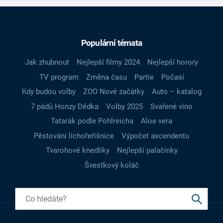
Populární témata
Jak zhubnout
Nejlepší filmy 2024
Nejlepší horory
TV program
Změna času
Partie
Počasí
Kdy budou volby
ZOO Nové začátky
Auto – katalog
7 pádů Honzy Dědka
Volby 2025
Svařené víno
Tatarák podle Pohlreicha
Aloe vera
Pěstování lichořeřišnice
Výpočet ascendentu
Tvarohové knedlíky
Nejlepší palačinky
Švestkový koláč