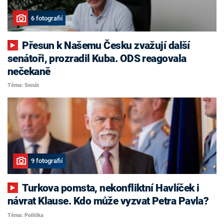
6 fotografií
Přesun k Našemu Česku zvažují další
senátoři, prozradil Kuba. ODS reagovala
nečekaně
Téma: Senát
9 fotografií
Turkova pomsta, nekonfliktní Havlíček i
návrat Klause. Kdo může vyzvat Petra Pavla?
Téma: Politika