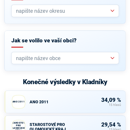
Jak se volilo ve vaší obci?
Konečné výsledky v Kladníky
34,09 %
ANO 2011
ANO 2011
15 hlasů
STAROSTOVÉ
29,54 %
STAROSTOVÉ PRO
PRO
OLOMOUCKÝ
OLOMOUCKÝ KRAJ
13 hlasů