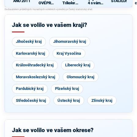
ANO 2011
STAČILO!
OVÉ PRO
Trikolora,
4 s vámi
c
OLOMOU
PRO a
(KDU-
z
CKÝ KRAJ
Svobodní
ČSL, TOP
09, Strana
zelených,
Jak se volilo ve vašem kraji?
Nestraníci
)
Jihočeský kraj
Jihomoravský kraj
Karlovarský kraj
Kraj Vysočina
Královéhradecký kraj
Liberecký kraj
Moravskoslezský kraj
Olomoucký kraj
Pardubický kraj
Plzeňský kraj
Středočeský kraj
Ústecký kraj
Zlínský kraj
Jak se volilo ve vašem okrese?