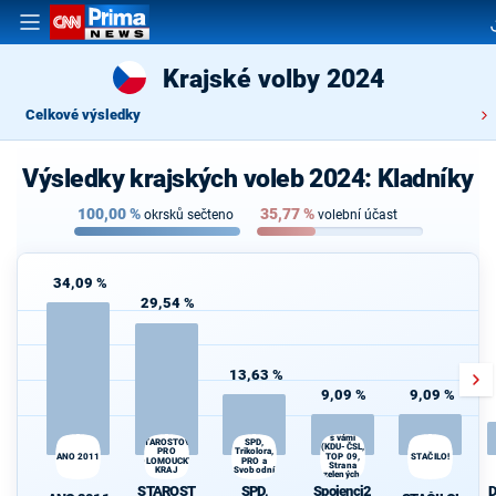
Krajské volby 2024
Celkové výsledky
Výsledky krajských voleb 2024: Kladníky
100,00
%
35,77
%
okrsků sečteno
volební účast
34,09 %
29,54 %
13,63 %
9,09 %
9,09 %
Spojenci24
s vámi
D
STAROSTOVÉ
SPD,
(KDU-ČSL,
Trikolora,
PRO
ANO 2011
TOP 09,
STAČILO!
OLOMOUCKÝ
PRO a
Strana
KRAJ
Svobodní
zelených,
Nestraníci)
STAROST
SPD,
Spojenci2
D