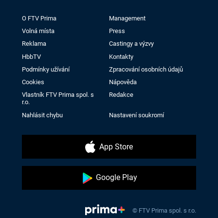
O FTV Prima
Management
Volná místa
Press
Reklama
Castingy a výzvy
HbbTV
Kontakty
Podmínky užívání
Zpracování osobních údajů
Cookies
Nápověda
Vlastník FTV Prima spol. s
Redakce
r.o.
Nahlásit chybu
Nastavení soukromí
App Store
Google Play
© FTV Prima spol. s r.o.