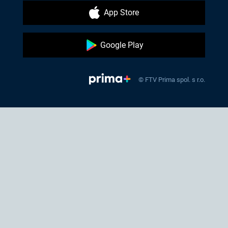
App Store
Google Play
© FTV Prima spol. s r.o.