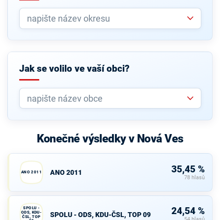
Jak se volilo ve vaší obci?
Konečné výsledky v Nová Ves
35,45 %
ANO 2011
ANO 2011
78 hlasů
SPOLU -
24,54 %
ODS, KDU-
SPOLU - ODS, KDU-ČSL, TOP 09
ČSL, TOP
54 hlasů