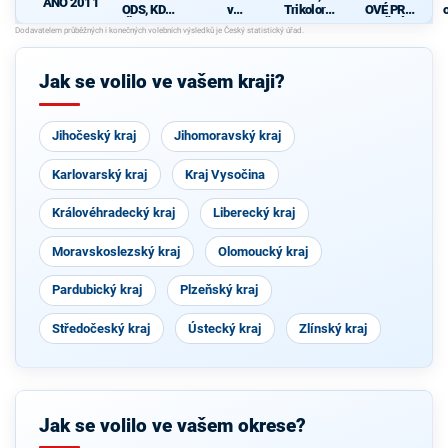
ANO 2011
ODS, KDU-
v
Trikolora,
OVÉ PRO
ČSL, TOP
Jihomorav
PRO a
JIŽNÍ
09
ském
Svobodní
MORAVU
kraji,
koalice
Jak se volilo ve vašem kraji?
KSČM,
ČSSD,
ČSNS, SD-
SN a
Jihočeský kraj
Jihomoravský kraj
DOMOV
Karlovarský kraj
Kraj Vysočina
Královéhradecký kraj
Liberecký kraj
Moravskoslezský kraj
Olomoucký kraj
Pardubický kraj
Plzeňský kraj
Středočeský kraj
Ústecký kraj
Zlínský kraj
Jak se volilo ve vašem okrese?