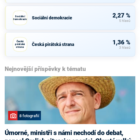
2,27 %
Sociální
Sociální demokracie
demokracie
5 hlasů
1,36 %
Česká
Česká pirátská strana
pirátská
strana
3 hlasů
Nejnovější příspěvky k tématu
8 fotografií
Úmorné, ministři s námi nechodí do debat,