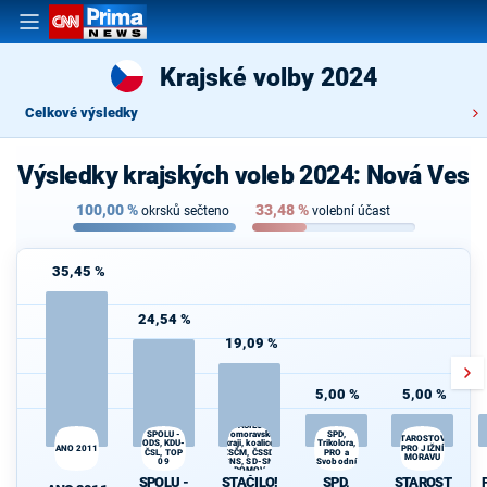
Krajské volby 2024
Celkové výsledky
Výsledky krajských voleb 2024: Nová Ves
100,00
%
33,48
%
okrsků sečteno
volební účast
35,45 %
24,54 %
19,09 %
5,00 %
5,00 %
STAČILO! v
SPOLU -
Jihomoravském
SPD,
STAROSTOVÉ
kraji, koalice
ODS, KDU-
Trikolora,
ANO 2011
PRO JIŽNÍ
ČSL, TOP
KSČM, ČSSD,
PRO a
MORAVU
09
ČSNS, SD-SN a
Svobodní
DOMOV
SPOLU -
STAČILO!
SPD,
STAROST