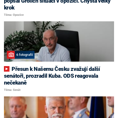
popsal Grolich situaci v opozici. Chystá velký
krok
Téma: Opozice
6 fotografií
Přesun k Našemu Česku zvažují další
senátoři, prozradil Kuba. ODS reagovala
nečekaně
Téma: Senát