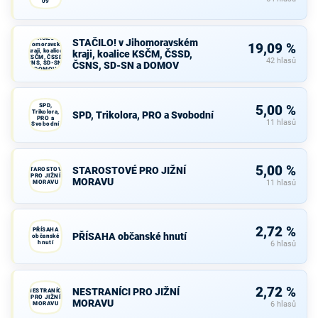
09
STAČILO! v
STAČILO! v Jihomoravském
Jihomoravském
19,09 %
kraji, koalice
kraji, koalice KSČM, ČSSD,
KSČM, ČSSD,
42 hlasů
ČSNS, SD-SN a
ČSNS, SD-SN a DOMOV
DOMOV
SPD,
5,00 %
Trikolora,
SPD, Trikolora, PRO a Svobodní
PRO a
11 hlasů
Svobodní
5,00 %
STAROSTOVÉ PRO JIŽNÍ
STAROSTOVÉ
PRO JIŽNÍ
MORAVU
MORAVU
11 hlasů
2,72 %
PŘÍSAHA
PŘÍSAHA občanské hnutí
občanské
hnutí
6 hlasů
2,72 %
NESTRANÍCI PRO JIŽNÍ
NESTRANÍCI
PRO JIŽNÍ
MORAVU
MORAVU
6 hlasů