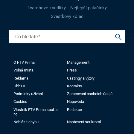
Tvarohové knedlíky
Nejlepší palačinky
Švestkový koláč
O FTV Prima
Management
Volná místa
Press
Reklama
Castingy a výzvy
HbbTV
Kontakty
Podmínky užívání
Zpracování osobních údajů
Cookies
Nápověda
Vlastník FTV Prima spol. s
Redakce
r.o.
Nahlásit chybu
Nastavení soukromí