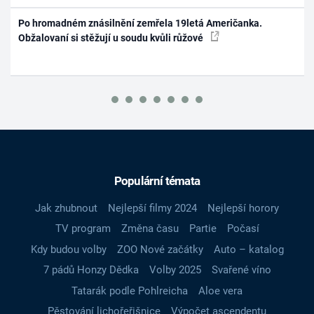
Po hromadném znásilnění zemřela 19letá Američanka.
Obžalovaní si stěžují u soudu kvůli růžové
Populární témata
Jak zhubnout
Nejlepší filmy 2024
Nejlepší horory
TV program
Změna času
Partie
Počasí
Kdy budou volby
ZOO Nové začátky
Auto – katalog
7 pádů Honzy Dědka
Volby 2025
Svařené víno
Tatarák podle Pohlreicha
Aloe vera
Pěstování lichořeřišnice
Výpočet ascendentu