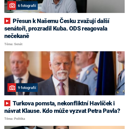
6 fotografií
Přesun k Našemu Česku zvažují další
senátoři, prozradil Kuba. ODS reagovala
nečekaně
Téma: Senát
9 fotografií
Turkova pomsta, nekonfliktní Havlíček i
návrat Klause. Kdo může vyzvat Petra Pavla?
Téma: Politika