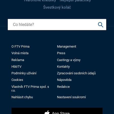
Švestkový koláč
O FTV Prima
Management
Volná místa
Press
Reklama
Castingy a výzvy
HbbTV
Kontakty
Podmínky užívání
Zpracování osobních údajů
Cookies
Nápověda
Vlastník FTV Prima spol. s
Redakce
r.o.
Nahlásit chybu
Nastavení soukromí
App Store