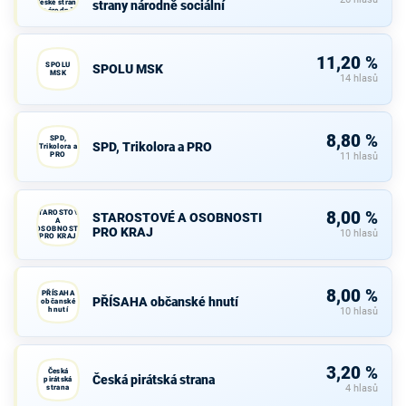
České strany
strany národně sociální
národně
sociální
11,20 %
SPOLU
SPOLU MSK
MSK
14 hlasů
8,80 %
SPD,
SPD, Trikolora a PRO
Trikolora a
PRO
11 hlasů
STAROSTOVÉ
8,00 %
STAROSTOVÉ A OSOBNOSTI
A
OSOBNOSTI
PRO KRAJ
10 hlasů
PRO KRAJ
8,00 %
PŘÍSAHA
PŘÍSAHA občanské hnutí
občanské
hnutí
10 hlasů
3,20 %
Česká
Česká pirátská strana
pirátská
strana
4 hlasů