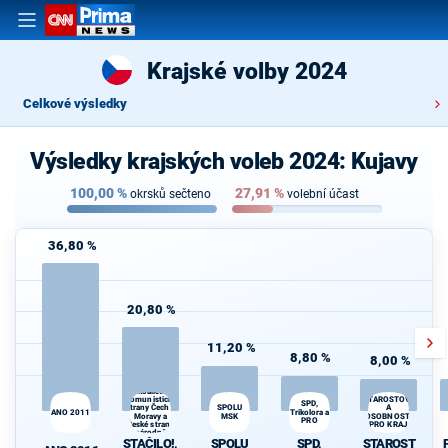
Krajské volby 2024
Celkové výsledky
Výsledky krajských voleb 2024: Kujavy
100,00
%
27,91
%
okrsků sečteno
volební účast
36,80 %
20,80 %
11,20 %
8,80 %
8,00 %
STAČILO!,
koalice
Komunistické
STAROSTOVÉ
SPD,
SPOLU
A
strany Čech a
Trikolora a
ANO 2011
Moravy a
MSK
OSOBNOSTI
PRO
České strany
PRO KRAJ
národně
STAČILO!,
SPOLU
SPD,
STAROST
sociální