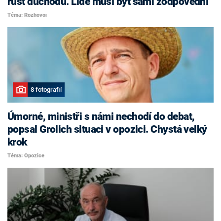
růst důchodů. Lidé musí být sami zodpovědní
Téma: Rozhovor
8 fotografií
Úmorné, ministři s námi nechodí do debat,
popsal Grolich situaci v opozici. Chystá velký
krok
Téma: Opozice