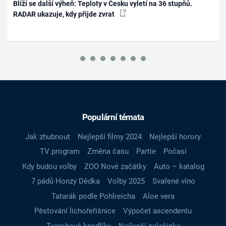
Blíží se další výheň: Teploty v Česku vyletí na 36 stupňů.
RADAR ukazuje, kdy přijde zvrat
Populární témata
Jak zhubnout
Nejlepší filmy 2024
Nejlepší horory
TV program
Změna času
Partie
Počasí
Kdy budou volby
ZOO Nové začátky
Auto – katalog
7 pádů Honzy Dědka
Volby 2025
Svařené víno
Tatarák podle Pohlreicha
Aloe vera
Pěstování lichořeřišnice
Výpočet ascendentu
Tvarohové knedlíky
Nejlepší palačinky