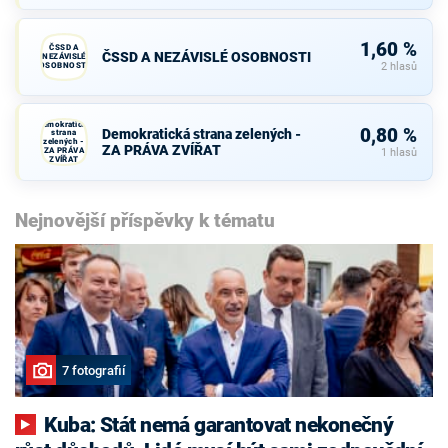
1,60 %
ČSSD A
ČSSD A NEZÁVISLÉ OSOBNOSTI
NEZÁVISLÉ
OSOBNOSTI
2 hlasů
Demokratická
0,80 %
Demokratická strana zelených -
strana
zelených -
ZA PRÁVA ZVÍŘAT
ZA PRÁVA
1 hlasů
ZVÍŘAT
Nejnovější příspěvky k tématu
7 fotografií
Kuba: Stát nemá garantovat nekonečný