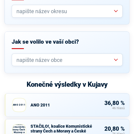
Jak se volilo ve vaší obci?
Konečné výsledky v Kujavy
36,80 %
ANO 2011
ANO 2011
46 hlasů
STAČILO!,
koalice
STAČILO!, koalice Komunistické
Komunistické
20,80 %
strany Čech a
strany Čech a Moravy a České
Moravy a
26 hlasů