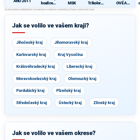
ANO 2011
koalice
MSK
Trikolora a
OVÉ A
Komunisti
PRO
OSOBNOS
cké strany
TI PRO
Čech a
KRAJ
Moravy a
Jak se volilo ve vašem kraji?
České
strany
národně
sociální
Jihočeský kraj
Jihomoravský kraj
Karlovarský kraj
Kraj Vysočina
Královéhradecký kraj
Liberecký kraj
Moravskoslezský kraj
Olomoucký kraj
Pardubický kraj
Plzeňský kraj
Středočeský kraj
Ústecký kraj
Zlínský kraj
Jak se volilo ve vašem okrese?