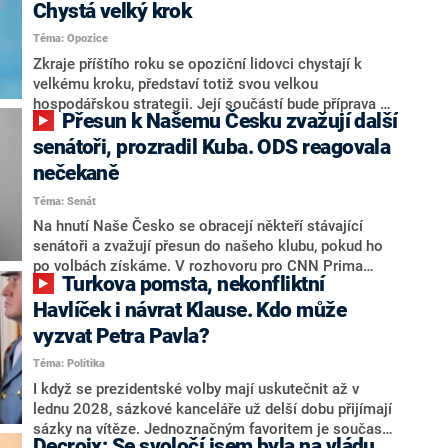
Chystá velký krok
Téma: Opozice
Zkraje příštího roku se opoziční lidovci chystají k
velkému kroku, představí totiž svou velkou
hospodářskou strategii. Její součástí bude příprava na
Přesun k Našemu Česku zvažují další
stárnutí populace, řekl ve středu na setkání s novináři
nový předseda lidovců Jan Grolich. Ten zároveň v
senátoři, prozradil Kuba. ODS reagovala
senátních volbách kandiduje ve Vyškově. Popsal i
nečekaně
aktivitu opozice, o níž vládní strany nebo političtí
Téma: Senát
komentátoři mluví jako o slabé a v defenzivě. „Je to
úmorná práce upozorňovat na chyby vlády. Ministři s
Na hnutí Naše Česko se obracejí někteří stávající
námi navíc nechodí do debat. Chceme ale ukazovat
senátoři a zvažují přesun do našeho klubu, pokud ho
svoje témata,“ odpověděl Grolich na dotaz CNN Prima
po volbách získáme. V rozhovoru pro CNN Prima
Turkova pomsta, nekonfliktní
NEWS.
NEWS to řekl zakladatel hnutí a jihočeský hejtman
Martin Kuba. Konkrétní nebyl, ale získat by takto mohl
Havlíček i návrat Klause. Kdo může
například senátora Zdeňka Hrabu, který je dnes
vyzvat Petra Pavla?
součástí klubu ODS a TOP 09. Hraba to na dotaz
Téma: Politika
redakce nevyloučil. Předseda klubu senátorů ODS
Zdeněk Nytra redakci řekl, že počítá s odchodem
I když se prezidentské volby mají uskutečnit až v
některých senátorů z klubu a že Naše Česko není
lednu 2028, sázkové kanceláře už delší dobu přijímají
nepřítel, ale soupeř.
sázky na vítěze. Jednoznačným favoritem je současná
Decroix: Se svoločí jsem byla na vládu