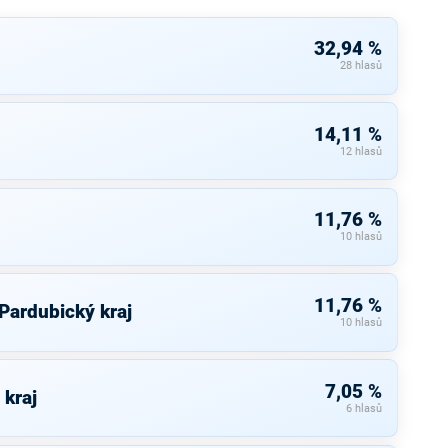
32,94 %
28 hlasů
14,11 %
12 hlasů
11,76 %
10 hlasů
11,76 %
 Pardubický kraj
10 hlasů
7,05 %
 kraj
6 hlasů