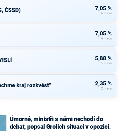
7,05 %
S, ČSSD)
6 hlasů
7,05 %
6 hlasů
5,88 %
ISLÍ
5 hlasů
2,35 %
chme kraj rozkvést"
2 hlasů
Úmorné, ministři s námi nechodí do
debat, popsal Grolich situaci v opozici.