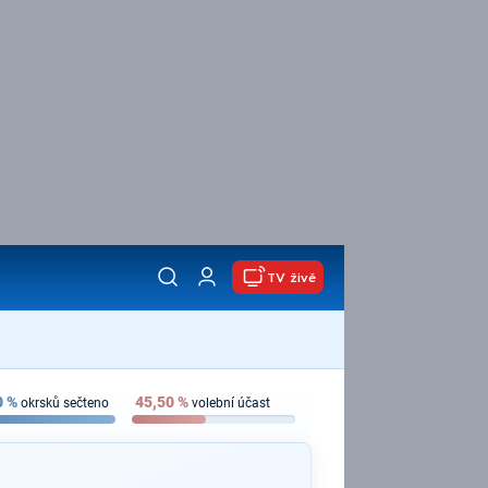
TV živě
0
%
45,50
%
okrsků sečteno
volební účast