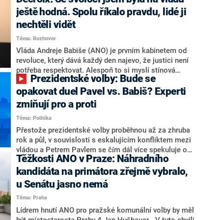
hlava státu Petr Pavel. Daleko za ním pak bookmakeři
zmiňují dva výrazné politiky ANO, tedy premiéra
ještě hodná. Spolu říkalo pravdu, lidé ji
Andreje Babiše a ministra průmyslu Karla Havlíčka.
nechtěli vidět
Oblíbeným tipem samotných sázkařů je poslanec za
Téma: Rozhovor
Motoristy Filip Turek. Politolog Jan Kubáček nicméně
o případné kandidatuře kohokoliv ze zmíněné trojice
Vláda Andreje Babiše (ANO) je prvním kabinetem od
značně pochybuje. Podle něj současná koalice dosud
revoluce, který dává každý den najevo, že justici není
nemá osobu, která by Pavlovi mohla konkurovat.
potřeba respektovat. Alespoň to si myslí stínová
Prezidentské volby: Bude se
ministryně spravedlnosti ODS Eva Decroix. V
rozhovoru pro CNN Prima NEWS si nebrala servítky
opakovat duel Pavel vs. Babiš? Experti
ohledně politického výkonu svého nástupce Jeronýma
zmiňují pro a proti
Tejce (za ANO) či vládní zmocněnkyně pro lidská
Téma: Politika
práva Taťány Malé (ANO). Označením „svoloč“ na
adresu vlády prý byla ještě hodná. Decroix se také
Přestože prezidentské volby proběhnou až za zhruba
vrátila k volební porážce koalice Spolu či promluvila o
rok a půl, v souvislosti s eskalujícím konfliktem mezi
hnutí Naše Česko Martina Kuby.
vládou a Petrem Pavlem se čím dál více spekuluje o
Těžkosti ANO v Praze: Náhradního
tom, koho by do bitvy o Hrad mohla vyslat současná
koalice. Někteří političtí komentátoři znovu vytahují
kandidáta na primátora zřejmě vybralo,
jméno premiéra Andreje Babiše (ANO). Jak moc je
u Senátu jasno nemá
pravděpodobné, že se v prezidentských volbách 2028
Téma: Praha
bude znovu opakovat souboj z roku 2023?
Lídrem hnutí ANO pro pražské komunální volby by měl
být místostarosta Prahy 4 Jan Hušbauer. „V tuto chvíli