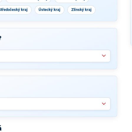
Středočeský kraj
Ústecký kraj
Zlínský kraj
?
á