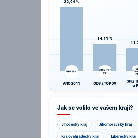
32,94 %
14,11 %
11,
S
ODS a TOP
ANO 2011
Triko
09
P
SPD, T
ANO 2011
ODS a TOP 09
a 
Jak se volilo ve vašem kraji?
Jihočeský kraj
Jihomoravský kraj
Královéhradecký kraj
Liberecký kraj