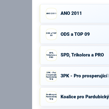
ANO 2011
ANO 2011
ODS a TOP 09
ODS a TOP
09
SPD,
SPD, Trikolora a PRO
Trikolora a
PRO
3PK - Pro
3PK - Pro prosperující
prosperující
Pardubický
kraj
Koalice pro
Koalice pro Pardubický
Pardubický
kraj