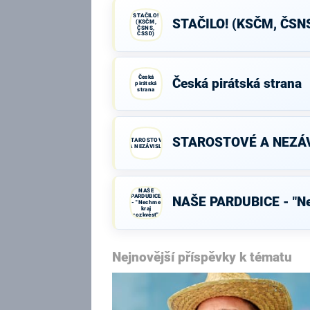
STAČILO!
STAČILO! (KSČM, ČSN
(KSČM,
ČSNS,
ČSSD)
Česká
Česká pirátská strana
pirátská
strana
STAROSTOVÉ A NEZÁV
STAROSTOVÉ
A NEZÁVISLÍ
NAŠE
PARDUBICE
NAŠE PARDUBICE - "Ne
- "Nechme
kraj
rozkvést"
Nejnovější příspěvky k tématu