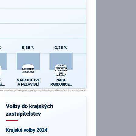
%
5,88 %
2,35 %
NAŠE
PARDUBICE
STAROSTOVÉ
- "Nechme
A NEZÁVISLÍ
kraj
rozkvést"
á
STAROSTOVÉ
NAŠE
ká
A NEZÁVISLÍ
PARDUBICE -
a
"Nechme kraj
rozkvést"
Volby do krajských
zastupitelstev
Krajské volby 2024