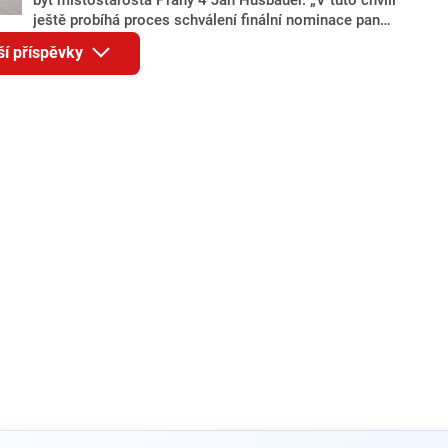
ještě probíhá proces schválení finální nominace pana
Jana Hušbauera Výborem hnutí ANO,“ uvedl pro
ší příspěvky
redakci místopředseda pražského ANO Martin
Benkovič. O Hušbauerovi se spekulovalo jako o
náhradníkovi v čele pražské kandidátky poté, co
rezignoval po sérii nejasností v majetkových
přiznáních a pořizování bytů Ondřej Prokop. Zároveň
ale stále není jasné, kdo bude za ANO kandidovat ve
dvou ze tří pražských obvodů do horní komory
parlamentu. ANO má v Praze dlouhodobě horší
výsledky než ve zbytku republiky.