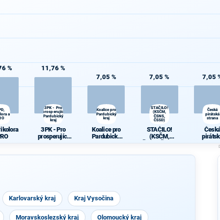
76 %
11,76 %
7,05 %
7,05 %
7,05 
3PK - Pro
STAČILO!
PD,
Koalice pro
Česká
prosperující
(KSČM,
lora a
Pardubický
pirátská
Pardubický
ČSNS,
RO
kraj
strana
kraj
ČSSD)
rikolora
3PK - Pro
Koalice pro
STAČILO!
Česk
PRO
prosperující
Pardubický
(KSČM,
piráts
Pardubický
kraj
ČSNS, ČSSD)
stran
kraj
Karlovarský kraj
Kraj Vysočina
Moravskoslezský kraj
Olomoucký kraj