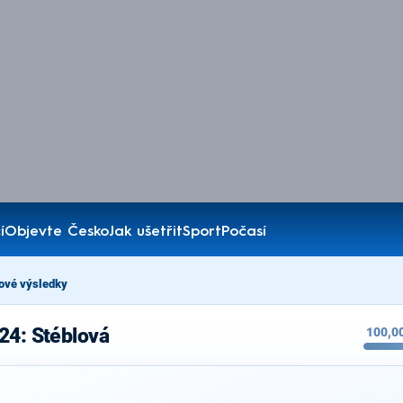
í
Objevte Česko
Jak ušetřit
Sport
Počasí
ové výsledky
24: Stéblová
100,0