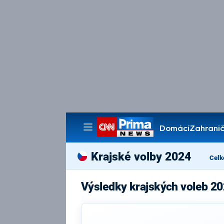
Domácí
Zahranič
Pořady
Krajské volby 2024
Celk
Výsledky krajských voleb 20