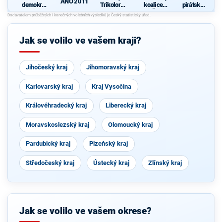
ANO 2011
demokrati
Trikolora a
koalice
pirátská
cká strana
PRO
KSČM,
strana
ČSSD,
ČSNS, SD-
SN
Jak se volilo ve vašem kraji?
Jihočeský kraj
Jihomoravský kraj
Karlovarský kraj
Kraj Vysočina
Královéhradecký kraj
Liberecký kraj
Moravskoslezský kraj
Olomoucký kraj
Pardubický kraj
Plzeňský kraj
Středočeský kraj
Ústecký kraj
Zlínský kraj
Jak se volilo ve vašem okrese?