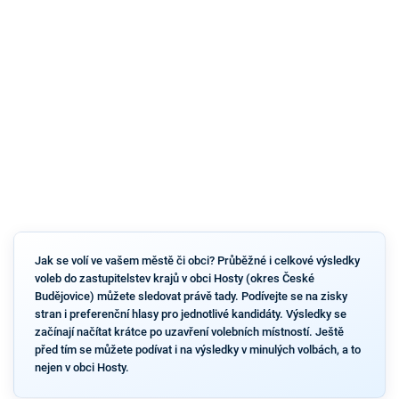
Jak se volí ve vašem městě či obci? Průběžné i celkové výsledky
voleb do zastupitelstev krajů v obci Hosty (okres České
Budějovice) můžete sledovat právě tady. Podívejte se na zisky
stran i preferenční hlasy pro jednotlivé kandidáty. Výsledky se
začínají načítat krátce po uzavření volebních místností. Ještě
před tím se můžete podívat i na výsledky v minulých volbách, a to
nejen v obci Hosty.