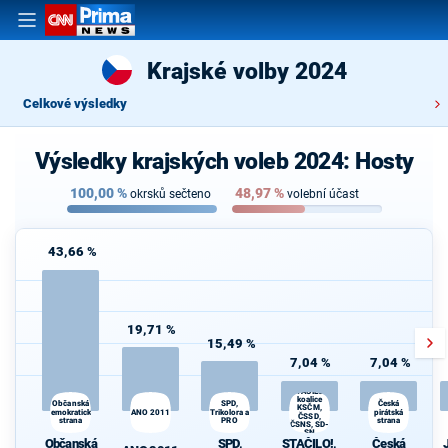
Krajské volby 2024
Celkové výsledky
Výsledky krajských voleb 2024: Hosty
100,00
%
48,97
%
okrsků sečteno
volební účast
43,66 %
19,71 %
15,49 %
7,04 %
7,04 %
STAČILO!,
koalice
Občanská
SPD,
Česká
KSČM,
demokratická
ANO 2011
Trikolora a
pirátská
ČSSD,
strana
PRO
strana
ČSNS, SD-
SN
Občanská
SPD,
STAČILO!,
Česká