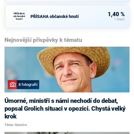
1,40 %
PŘÍSAHA
PŘÍSAHA občanské hnutí
občanské
hnutí
1 hlasů
Nejnovější příspěvky k tématu
8 fotografií
Úmorné, ministři s námi nechodí do debat,
popsal Grolich situaci v opozici. Chystá velký
krok
Téma: Opozice