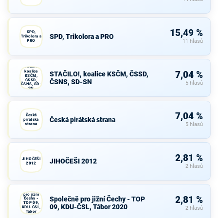
15,49 %
SPD,
SPD, Trikolora a PRO
Trikolora a
PRO
11 hlasů
STAČILO!,
koalice
7,04 %
STAČILO!, koalice KSČM, ČSSD,
KSČM,
ČSSD,
ČSNS, SD-SN
5 hlasů
ČSNS, SD-
SN
7,04 %
Česká
Česká pirátská strana
pirátská
strana
5 hlasů
2,81 %
JIHOČEŠI
JIHOČEŠI 2012
2012
2 hlasů
Společně
pro jižní
2,81 %
Společně pro jižní Čechy - TOP
Čechy -
TOP 09,
09, KDU-ČSL, Tábor 2020
KDU-ČSL,
2 hlasů
Tábor
2020