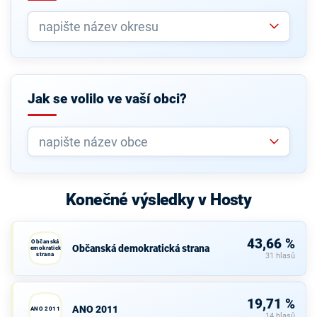
Jak se volilo ve vaší obci?
Konečné výsledky v Hosty
43,66 %
Občanská
Občanská demokratická strana
demokratická
strana
31 hlasů
19,71 %
ANO 2011
ANO 2011
14 hlasů