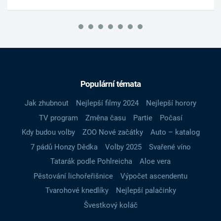
Populární témata
Jak zhubnout
Nejlepší filmy 2024
Nejlepší horory
TV program
Změna času
Partie
Počasí
Kdy budou volby
ZOO Nové začátky
Auto – katalog
7 pádů Honzy Dědka
Volby 2025
Svařené víno
Tatarák podle Pohlreicha
Aloe vera
Pěstování lichořeřišnice
Výpočet ascendentu
Tvarohové knedlíky
Nejlepší palačinky
Švestkový koláč