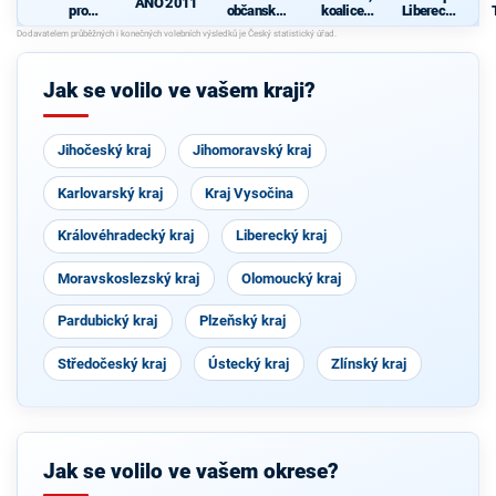
ANO 2011
pro
občanské
koalice
Liberecký
Liberecký
hnutí
Komunisti
kraj - ODS,
kraj
cké strany
TOP 09,
Čech a
KDU-ČSL
Moravy a
Jak se volilo ve vašem kraji?
České
strany
národně
sociální
Jihočeský kraj
Jihomoravský kraj
Karlovarský kraj
Kraj Vysočina
Královéhradecký kraj
Liberecký kraj
Moravskoslezský kraj
Olomoucký kraj
Pardubický kraj
Plzeňský kraj
Středočeský kraj
Ústecký kraj
Zlínský kraj
Jak se volilo ve vašem okrese?