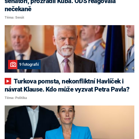
senátoři, prozradil Kuba. ODS reagovala
nečekaně
Téma: Senát
9 fotografií
Turkova pomsta, nekonfliktní Havlíček i
návrat Klause. Kdo může vyzvat Petra Pavla?
Téma: Politika