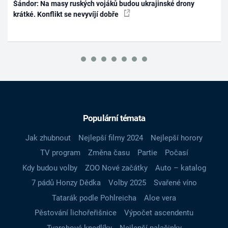
Šándor: Na masy ruských vojáků budou ukrajinské drony
krátké. Konflikt se nevyvíjí dobře
Populární témata
Jak zhubnout
Nejlepší filmy 2024
Nejlepší horory
TV program
Změna času
Partie
Počasí
Kdy budou volby
ZOO Nové začátky
Auto – katalog
7 pádů Honzy Dědka
Volby 2025
Svařené víno
Tatarák podle Pohlreicha
Aloe vera
Pěstování lichořeřišnice
Výpočet ascendentu
Tvarohové knedlíky
Nejlepší palačinky