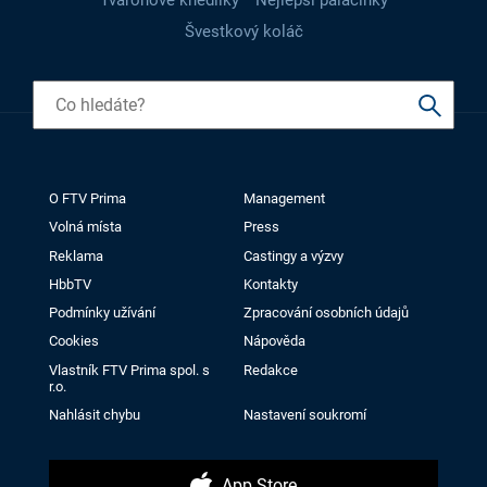
Švestkový koláč
O FTV Prima
Management
Volná místa
Press
Reklama
Castingy a výzvy
HbbTV
Kontakty
Podmínky užívání
Zpracování osobních údajů
Cookies
Nápověda
Vlastník FTV Prima spol. s
Redakce
r.o.
Nahlásit chybu
Nastavení soukromí
App Store