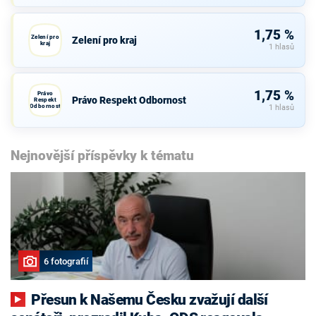
1,75 %
Zelení pro
Zelení pro kraj
kraj
1 hlasů
1,75 %
Právo
Právo Respekt Odbornost
Respekt
Odbornost
1 hlasů
Nejnovější příspěvky k tématu
6 fotografií
Přesun k Našemu Česku zvažují další