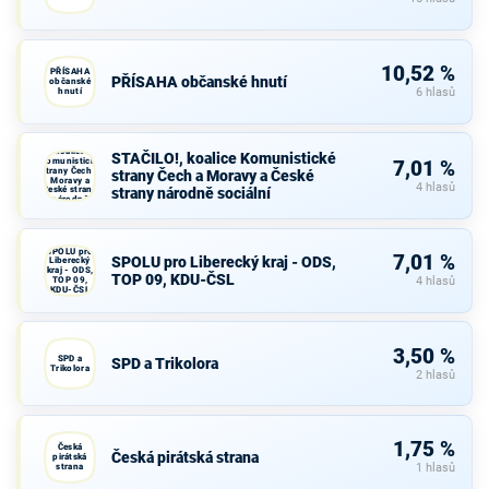
10,52 %
PŘÍSAHA
PŘÍSAHA občanské hnutí
občanské
hnutí
6 hlasů
STAČILO!,
koalice
STAČILO!, koalice Komunistické
Komunistické
7,01 %
strany Čech a
strany Čech a Moravy a České
Moravy a
4 hlasů
České strany
strany národně sociální
národně
sociální
SPOLU pro
7,01 %
SPOLU pro Liberecký kraj - ODS,
Liberecký
kraj - ODS,
TOP 09, KDU-ČSL
TOP 09,
4 hlasů
KDU-ČSL
3,50 %
SPD a
SPD a Trikolora
Trikolora
2 hlasů
1,75 %
Česká
Česká pirátská strana
pirátská
strana
1 hlasů