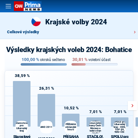
Krajské volby 2024
Celkové výsledky
Výsledky krajských voleb 2024: Bohatice
100,00
%
30,81
%
okrsků sečteno
volební účast
38,59 %
26,31 %
10,52 %
7,01 %
7,01 %
STAČILO!,
koalice
SPOLU pro
Starostové
Komunistické
PŘÍSAHA
Liberecký
pro
strany Čech a
ANO 2011
občanské
kraj - ODS,
Liberecký
Moravy a
hnutí
TOP 09,
kraj
České strany
KDU-ČSL
národně
Starostové
PŘÍSAHA
STAČILO!,
SPOLU pro
sociální