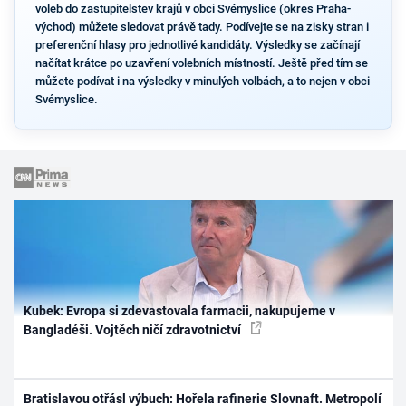
voleb do zastupitelstev krajů v obci Svémyslice (okres Praha-
východ) můžete sledovat právě tady. Podívejte se na zisky stran i
preferenční hlasy pro jednotlivé kandidáty. Výsledky se začínají
načítat krátce po uzavření volebních místností. Ještě před tím se
můžete podívat i na výsledky v minulých volbách, a to nejen v obci
Svémyslice.
Kubek: Evropa si zdevastovala farmacii, nakupujeme v
Bangladéši. Vojtěch ničí zdravotnictví
Bratislavou otřásl výbuch: Hořela rafinerie Slovnaft. Metropolí