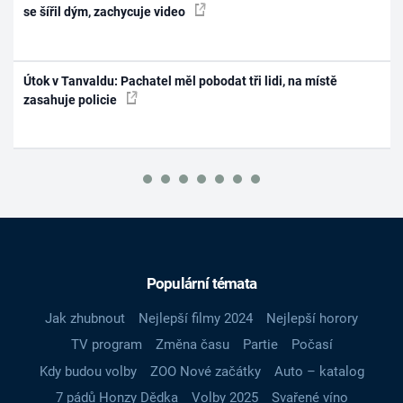
se šířil dým, zachycuje video
Útok v Tanvaldu: Pachatel měl pobodat tři lidi, na místě
zasahuje policie
Populární témata
Jak zhubnout
Nejlepší filmy 2024
Nejlepší horory
TV program
Změna času
Partie
Počasí
Kdy budou volby
ZOO Nové začátky
Auto – katalog
7 pádů Honzy Dědka
Volby 2025
Svařené víno