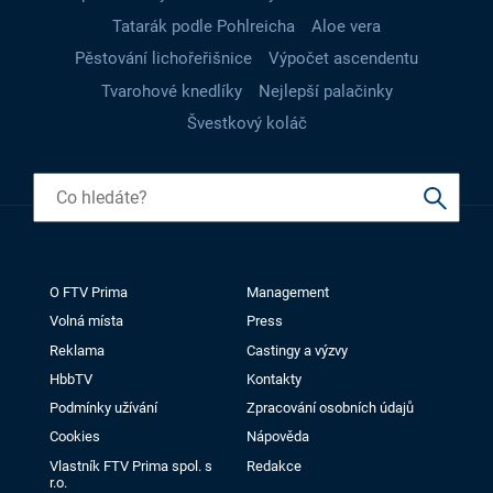
Tatarák podle Pohlreicha
Aloe vera
Pěstování lichořeřišnice
Výpočet ascendentu
Tvarohové knedlíky
Nejlepší palačinky
Švestkový koláč
O FTV Prima
Management
Volná místa
Press
Reklama
Castingy a výzvy
HbbTV
Kontakty
Podmínky užívání
Zpracování osobních údajů
Cookies
Nápověda
Vlastník FTV Prima spol. s
Redakce
r.o.