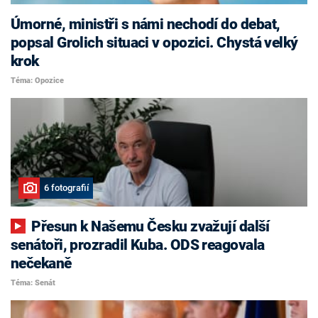
Úmorné, ministři s námi nechodí do debat,
popsal Grolich situaci v opozici. Chystá velký
krok
Téma: Opozice
6 fotografií
Přesun k Našemu Česku zvažují další
senátoři, prozradil Kuba. ODS reagovala
nečekaně
Téma: Senát