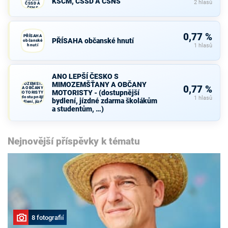
KSČM, ČSSD A ČSNS
2 hlasů
ČSSD A
ČSNS
0,77 %
PŘÍSAHA
PŘÍSAHA občanské hnutí
občanské
hnutí
1 hlasů
ANO LEPŠÍ
ANO LEPŠÍ ČESKO S
ČESKO S
MIMOZEMŠŤANY A OBČANY
MIMOZEMŠŤANY
0,77 %
A OBČANY
MOTORISTY - (dostupnější
MOTORISTY -
(dostupnější
1 hlasů
bydlení, jízdné zdarma školákům
bydlení, jízdné
zdarma školákům
a studentům, …)
a studentům, …)
Nejnovější příspěvky k tématu
8 fotografií