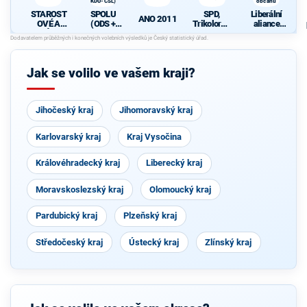
KDU-ČSL)
občanů
STAROST
SPOLU
SPD,
Liberální
ANO 2011
OVÉ A
(ODS +
Trikolora a
aliance
NEZÁVISL
TOP 09 +
PRO
nezávislýc
Í
KDU-ČSL)
h občanů
Jak se volilo ve vašem kraji?
Jihočeský kraj
Jihomoravský kraj
Karlovarský kraj
Kraj Vysočina
Královéhradecký kraj
Liberecký kraj
Moravskoslezský kraj
Olomoucký kraj
Pardubický kraj
Plzeňský kraj
Středočeský kraj
Ústecký kraj
Zlínský kraj