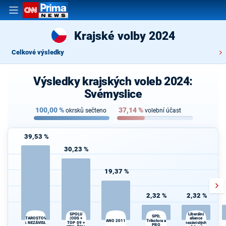
Krajské volby 2024
Celkové výsledky
Výsledky krajských voleb 2024:
Svémyslice
100,00
%
37,14
%
okrsků sečteno
volební účast
39,53 %
30,23 %
19,37 %
2,32 %
2,32 %
SPOLU
Liberální
SPD,
STAROSTOVÉ
aliance
(ODS +
ANO 2011
Trikolora a
A NEZÁVISLÍ
TOP 09 +
nezávislých
PRO