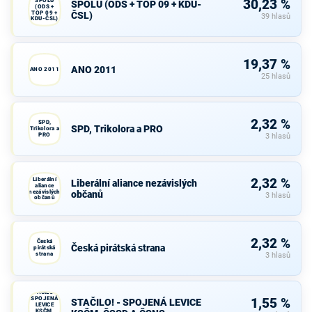
SPOLU
30,23 %
SPOLU (ODS + TOP 09 + KDU-
(ODS +
TOP 09 +
ČSL)
39 hlasů
KDU-ČSL)
19,37 %
ANO 2011
ANO 2011
25 hlasů
2,32 %
SPD,
SPD, Trikolora a PRO
Trikolora a
PRO
3 hlasů
Liberální
2,32 %
Liberální aliance nezávislých
aliance
nezávislých
občanů
3 hlasů
občanů
2,32 %
Česká
Česká pirátská strana
pirátská
strana
3 hlasů
STAČILO! -
SPOJENÁ
1,55 %
STAČILO! - SPOJENÁ LEVICE
LEVICE
KSČM,