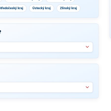
Středočeský kraj
Ústecký kraj
Zlínský kraj
?