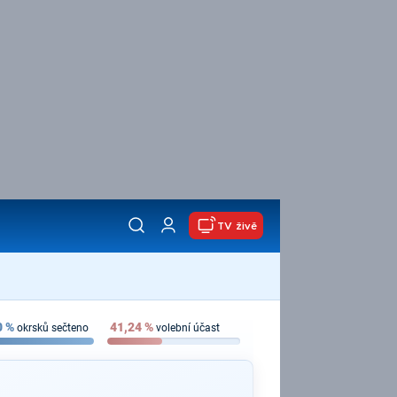
TV živě
0
%
41,24
%
okrsků sečteno
volební účast