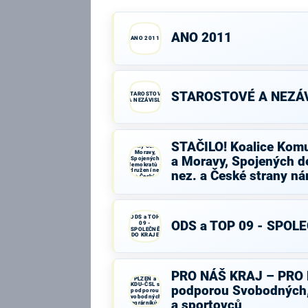
ANO 2011
ANO 2011
STAROSTOVÉ A NEZÁV
STAROSTOVÉ
A NEZÁVISLÍ
STAČILO!
Koalice
Komunistické
STAČILO! Koalice Komu
strany Čech a
Moravy,
a Moravy, Spojených d
Spojených
demokratů -
Sdružení nez.
nez. a České strany ná
a České
strany
národně
sociální
ODS a TOP
ODS a TOP 09 - SPOL
09 -
SPOLEČNĚ
DO KRAJE
PRO NÁŠ
PRO NÁŠ KRAJ – PRO 
KRAJ – PRO
PLZEŇ a
KDU-ČSL s
podporou Svobodných, 
podporou
Svobodných,
a sportovců
agrárníků,