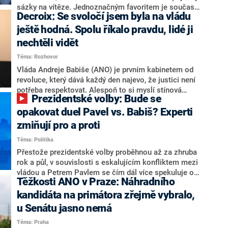
nepřítel, ale soupeř.
sázky na vítěze. Jednoznačným favoritem je současná
Decroix: Se svoločí jsem byla na vládu
hlava státu Petr Pavel. Daleko za ním pak bookmakeři
zmiňují dva výrazné politiky ANO, tedy premiéra
ještě hodná. Spolu říkalo pravdu, lidé ji
Andreje Babiše a ministra průmyslu Karla Havlíčka.
nechtěli vidět
Oblíbeným tipem samotných sázkařů je poslanec za
Téma: Rozhovor
Motoristy Filip Turek. Politolog Jan Kubáček nicméně
o případné kandidatuře kohokoliv ze zmíněné trojice
Vláda Andreje Babiše (ANO) je prvním kabinetem od
značně pochybuje. Podle něj současná koalice dosud
revoluce, který dává každý den najevo, že justici není
nemá osobu, která by Pavlovi mohla konkurovat.
potřeba respektovat. Alespoň to si myslí stínová
Prezidentské volby: Bude se
ministryně spravedlnosti ODS Eva Decroix. V
rozhovoru pro CNN Prima NEWS si nebrala servítky
opakovat duel Pavel vs. Babiš? Experti
ohledně politického výkonu svého nástupce Jeronýma
zmiňují pro a proti
Tejce (za ANO) či vládní zmocněnkyně pro lidská
Téma: Politika
práva Taťány Malé (ANO). Označením „svoloč“ na
adresu vlády prý byla ještě hodná. Decroix se také
Přestože prezidentské volby proběhnou až za zhruba
vrátila k volební porážce koalice Spolu či promluvila o
rok a půl, v souvislosti s eskalujícím konfliktem mezi
hnutí Naše Česko Martina Kuby.
vládou a Petrem Pavlem se čím dál více spekuluje o
Těžkosti ANO v Praze: Náhradního
tom, koho by do bitvy o Hrad mohla vyslat současná
koalice. Někteří političtí komentátoři znovu vytahují
kandidáta na primátora zřejmě vybralo,
jméno premiéra Andreje Babiše (ANO). Jak moc je
u Senátu jasno nemá
pravděpodobné, že se v prezidentských volbách 2028
Téma: Praha
bude znovu opakovat souboj z roku 2023?