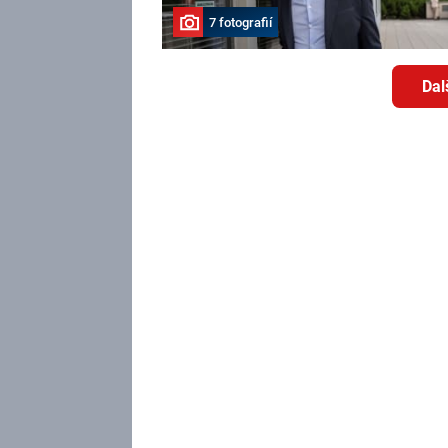
7 fotografií
Dal