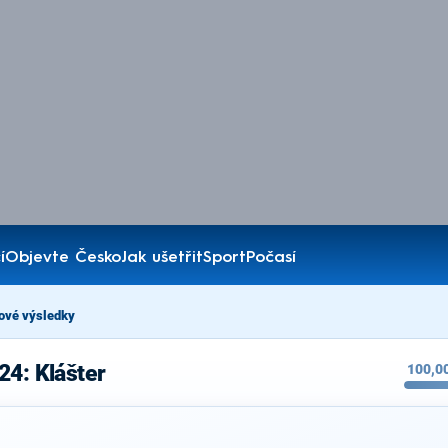
í
Objevte Česko
Jak ušetřit
Sport
Počasí
ové výsledky
24: Klášter
100,0