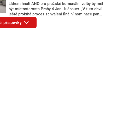
Lídrem hnutí ANO pro pražské komunální volby by měl
být místostarosta Prahy 4 Jan Hušbauer. „V tuto chvíli
ještě probíhá proces schválení finální nominace pana
Jana Hušbauera Výborem hnutí ANO,“ uvedl pro
ší příspěvky
redakci místopředseda pražského ANO Martin
Benkovič. O Hušbauerovi se spekulovalo jako o
náhradníkovi v čele pražské kandidátky poté, co
rezignoval po sérii nejasností v majetkových
přiznáních a pořizování bytů Ondřej Prokop. Zároveň
ale stále není jasné, kdo bude za ANO kandidovat ve
dvou ze tří pražských obvodů do horní komory
parlamentu. ANO má v Praze dlouhodobě horší
výsledky než ve zbytku republiky.