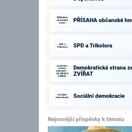
starostů a
sportovců
PŘÍSAHA
PŘÍSAHA občanské hnu
občanské
hnutí
SPD a Trikolora
SPD a
Trikolora
Demokratická
Demokratická strana z
strana
zelených -
ZVÍŘAT
ZA PRÁVA
ZVÍŘAT
Sociální demokracie
Sociální
demokracie
Nejnovější příspěvky k tématu