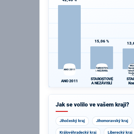
15,06 %
13,
STA
Koa
Komun
strany
Mor
STAROSTOVÉ
Spoj
ANO 2011
A NEZÁVISLÍ
demok
Sdruže
a Č
STAROSTOVÉ
STA
st
ANO 2011
nár
A NEZÁVISLÍ
Koa
soc
Komun
strany
Mor
Spoj
Jak se volilo ve vašem kraji?
demok
Sdruže
a Č
st
Jihočeský kraj
Jihomoravský kraj
nár
soc
Královéhradecký kraj
Liberecký kraj