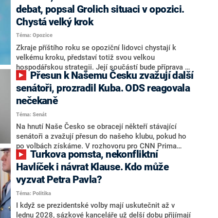
debat, popsal Grolich situaci v opozici.
Chystá velký krok
Téma: Opozice
Zkraje příštího roku se opoziční lidovci chystají k
velkému kroku, představí totiž svou velkou
hospodářskou strategii. Její součástí bude příprava na
Přesun k Našemu Česku zvažují další
stárnutí populace, řekl ve středu na setkání s novináři
nový předseda lidovců Jan Grolich. Ten zároveň v
senátoři, prozradil Kuba. ODS reagovala
senátních volbách kandiduje ve Vyškově. Popsal i
nečekaně
aktivitu opozice, o níž vládní strany nebo političtí
Téma: Senát
komentátoři mluví jako o slabé a v defenzivě. „Je to
úmorná práce upozorňovat na chyby vlády. Ministři s
Na hnutí Naše Česko se obracejí někteří stávající
námi navíc nechodí do debat. Chceme ale ukazovat
senátoři a zvažují přesun do našeho klubu, pokud ho
svoje témata,“ odpověděl Grolich na dotaz CNN Prima
po volbách získáme. V rozhovoru pro CNN Prima
Turkova pomsta, nekonfliktní
NEWS.
NEWS to řekl zakladatel hnutí a jihočeský hejtman
Martin Kuba. Konkrétní nebyl, ale získat by takto mohl
Havlíček i návrat Klause. Kdo může
například senátora Zdeňka Hrabu, který je dnes
vyzvat Petra Pavla?
součástí klubu ODS a TOP 09. Hraba to na dotaz
Téma: Politika
redakce nevyloučil. Předseda klubu senátorů ODS
Zdeněk Nytra redakci řekl, že počítá s odchodem
I když se prezidentské volby mají uskutečnit až v
některých senátorů z klubu a že Naše Česko není
lednu 2028, sázkové kanceláře už delší dobu přijímají