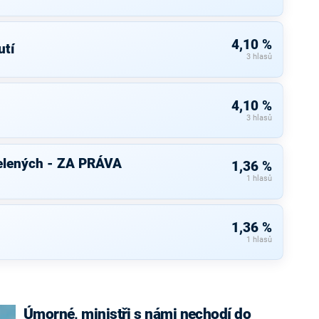
4,10 %
tí
3 hlasů
4,10 %
3 hlasů
elených - ZA PRÁVA
1,36 %
1 hlasů
1,36 %
1 hlasů
Úmorné, ministři s námi nechodí do