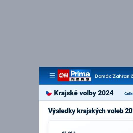
Domácí
Zahranič
Pořady
Krajské volby 2024
Celk
Výsledky krajských voleb 20
42,46 %