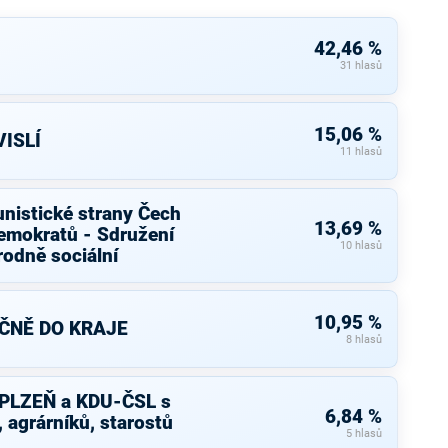
42,46 %
31 hlasů
15,06 %
ISLÍ
11 hlasů
nistické strany Čech
13,69 %
emokratů - Sdružení
10 hlasů
rodně sociální
10,95 %
EČNĚ DO KRAJE
8 hlasů
PLZEŇ a KDU-ČSL s
6,84 %
agrárníků, starostů
5 hlasů