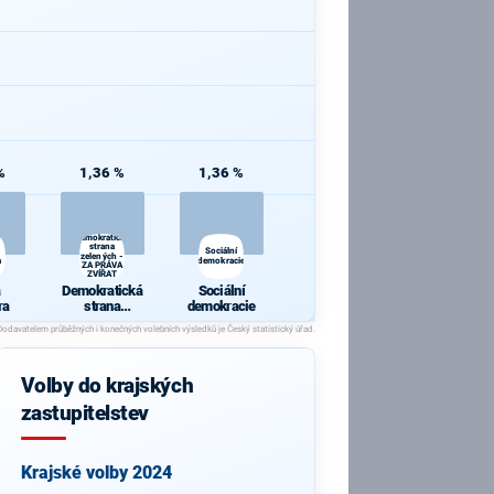
%
1,36 %
1,36 %
Demokratická
strana
Sociální
zelených -
a
demokracie
ZA PRÁVA
ZVÍŘAT
Demokratická
Sociální
ra
strana
demokracie
zelených - ZA
PRÁVA
ZVÍŘAT
Volby do krajských
zastupitelstev
Krajské volby 2024