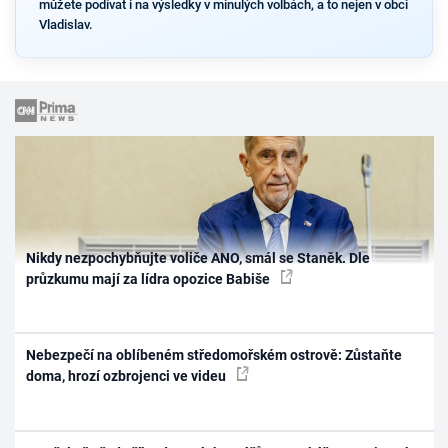
můžete podívat i na výsledky v minulých volbách, a to nejen v obci
Vladislav.
Nikdy nezpochybňujte voliče ANO, smál se Staněk. Dle
průzkumu mají za lídra opozice Babiše
Nebezpečí na oblíbeném středomořském ostrově: Zůstaňte
doma, hrozí ozbrojenci ve videu