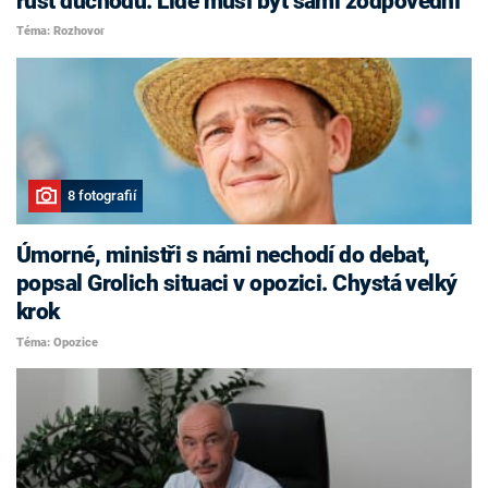
růst důchodů. Lidé musí být sami zodpovědní
Téma: Rozhovor
8 fotografií
Úmorné, ministři s námi nechodí do debat,
popsal Grolich situaci v opozici. Chystá velký
krok
Téma: Opozice