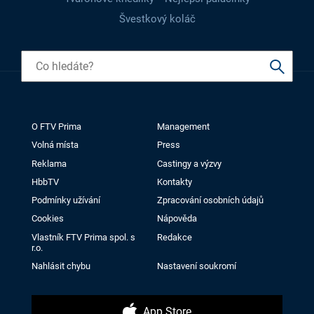
Švestkový koláč
O FTV Prima
Management
Volná místa
Press
Reklama
Castingy a výzvy
HbbTV
Kontakty
Podmínky užívání
Zpracování osobních údajů
Cookies
Nápověda
Vlastník FTV Prima spol. s
Redakce
r.o.
Nahlásit chybu
Nastavení soukromí
App Store