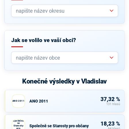
Jak se volilo ve vaší obci?
Konečné výsledky v Vladislav
37,32 %
ANO 2011
ANO 2011
131 hlasů
Společně
18,23 %
se
Společně se Starosty pro občany
Starosty
pro
64 hlasů