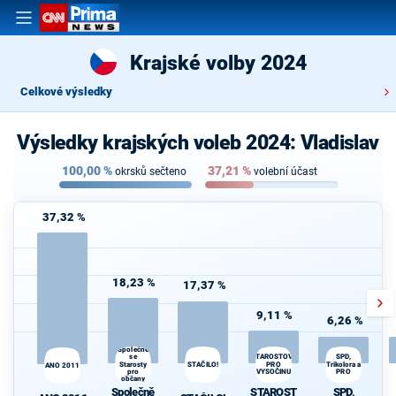
Krajské volby 2024
Celkové výsledky
Výsledky krajských voleb 2024: Vladislav
100,00
%
37,21
%
okrsků sečteno
volební účast
37,32 %
18,23 %
17,37 %
9,11 %
6,26 %
Společně
se
STAROSTOVÉ
SPD,
Starosty
STAČILO!
PRO
Trikolora a
ANO 2011
pro
VYSOČINU
PRO
občany
Společně
STAROST
SPD,