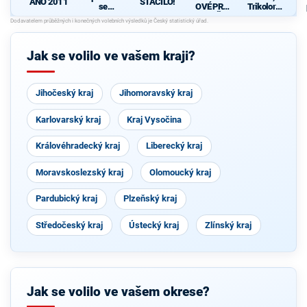
STAČILO!
ANO 2011
se
OVÉ PRO
Trikolora a
Starosty
VYSOČIN
PRO
pro občany
U
Jak se volilo ve vašem kraji?
Jihočeský kraj
Jihomoravský kraj
Karlovarský kraj
Kraj Vysočina
Královéhradecký kraj
Liberecký kraj
Moravskoslezský kraj
Olomoucký kraj
Pardubický kraj
Plzeňský kraj
Středočeský kraj
Ústecký kraj
Zlínský kraj
Jak se volilo ve vašem okrese?