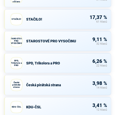
občany
17,37 %
STAČILO!
STAČILO!
61 hlasů
9,11 %
STAROSTOVÉ
STAROSTOVÉ PRO VYSOČINU
PRO
VYSOČINU
32 hlasů
6,26 %
SPD,
SPD, Trikolora a PRO
Trikolora a
PRO
22 hlasů
3,98 %
Česká
Česká pirátská strana
pirátská
strana
14 hlasů
3,41 %
KDU-ČSL
KDU-ČSL
12 hlasů