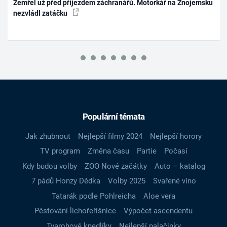
Zemřel už před příjezdem záchranářů. Motorkář na Znojemsku
nezvládl zatáčku
Populární témata
Jak zhubnout
Nejlepší filmy 2024
Nejlepší horory
TV program
Změna času
Partie
Počasí
Kdy budou volby
ZOO Nové začátky
Auto – katalog
7 pádů Honzy Dědka
Volby 2025
Svařené víno
Tatarák podle Pohlreicha
Aloe vera
Pěstování lichořeřišnice
Výpočet ascendentu
Tvarohové knedlíky
Nejlepší palačinky