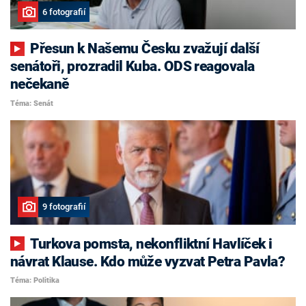
6 fotografií
Přesun k Našemu Česku zvažují další
senátoři, prozradil Kuba. ODS reagovala
nečekaně
Téma: Senát
9 fotografií
Turkova pomsta, nekonfliktní Havlíček i
návrat Klause. Kdo může vyzvat Petra Pavla?
Téma: Politika