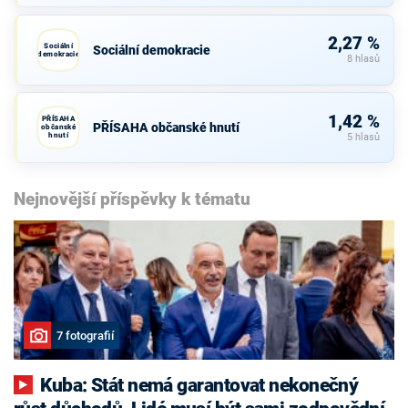
2,27 %
Sociální
Sociální demokracie
demokracie
8 hlasů
1,42 %
PŘÍSAHA
PŘÍSAHA občanské hnutí
občanské
hnutí
5 hlasů
Nejnovější příspěvky k tématu
7 fotografií
Kuba: Stát nemá garantovat nekonečný