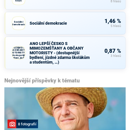
hnutí
8 hlasů
1,46 %
Sociální
Sociální demokracie
demokracie
5 hlasů
ANO LEPŠÍ
ANO LEPŠÍ ČESKO S
ČESKO S
MIMOZEMŠŤANY A OBČANY
MIMOZEMŠŤANY
0,87 %
A OBČANY
MOTORISTY - (dostupnější
MOTORISTY -
(dostupnější
3 hlasů
bydlení, jízdné zdarma školákům
bydlení, jízdné
zdarma školákům
a studentům, …)
a studentům, …)
Nejnovější příspěvky k tématu
8 fotografií