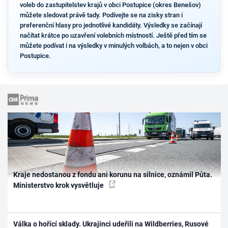
voleb do zastupitelstev krajů v obci Postupice (okres Benešov)
můžete sledovat právě tady. Podívejte se na zisky stran i
preferenční hlasy pro jednotlivé kandidáty. Výsledky se začínají
načítat krátce po uzavření volebních místností. Ještě před tím se
můžete podívat i na výsledky v minulých volbách, a to nejen v obci
Postupice.
Kraje nedostanou z fondu ani korunu na silnice, oznámil Půta.
Ministerstvo krok vysvětluje
Válka o hořící sklady. Ukrajinci udeřili na Wildberries, Rusové