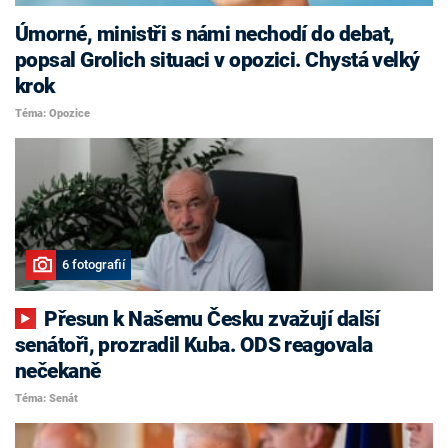
Úmorné, ministři s námi nechodí do debat,
popsal Grolich situaci v opozici. Chystá velký
krok
Téma: Opozice
6 fotografií
Přesun k Našemu Česku zvažují další
senátoři, prozradil Kuba. ODS reagovala
nečekaně
Téma: Senát