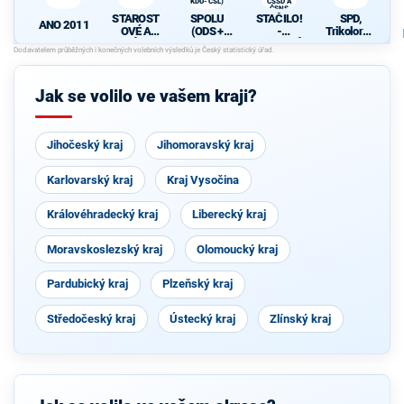
KDU-ČSL)
ČSSD A
ČSNS
STAROST
SPOLU
STAČILO!
SPD,
ANO 2011
OVÉ A
(ODS +
-
Trikolora a
NEZÁVISL
TOP 09 +
SPOJENÁ
PRO
Í
KDU-ČSL)
LEVICE
KSČM,
ČSSD A
Jak se volilo ve vašem kraji?
ČSNS
Jihočeský kraj
Jihomoravský kraj
Karlovarský kraj
Kraj Vysočina
Královéhradecký kraj
Liberecký kraj
Moravskoslezský kraj
Olomoucký kraj
Pardubický kraj
Plzeňský kraj
Středočeský kraj
Ústecký kraj
Zlínský kraj