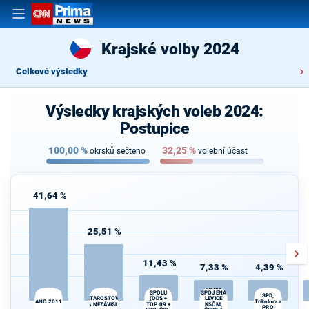
Krajské volby 2024
Celkové výsledky
Výsledky krajských voleb 2024:
Postupice
100,00
%
32,25
%
okrsků sečteno
volební účast
41,64 %
25,51 %
11,43 %
7,33 %
4,39 %
STAČILO! -
SPOLU
SPOJENÁ
SPD,
(ODS +
STAROSTOVÉ
LEVICE
ANO 2011
Trikolora a
A NEZÁVISLÍ
TOP 09 +
KSČM,
PRO