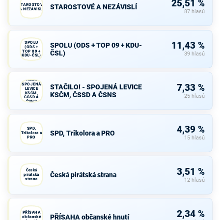
25,51 %
STAROSTOVÉ
STAROSTOVÉ A NEZÁVISLÍ
A NEZÁVISLÍ
87 hlasů
SPOLU
11,43 %
SPOLU (ODS + TOP 09 + KDU-
(ODS +
TOP 09 +
ČSL)
39 hlasů
KDU-ČSL)
STAČILO! -
SPOJENÁ
7,33 %
STAČILO! - SPOJENÁ LEVICE
LEVICE
KSČM,
KSČM, ČSSD A ČSNS
25 hlasů
ČSSD A
ČSNS
4,39 %
SPD,
SPD, Trikolora a PRO
Trikolora a
PRO
15 hlasů
3,51 %
Česká
Česká pirátská strana
pirátská
strana
12 hlasů
2,34 %
PŘÍSAHA
PŘÍSAHA občanské hnutí
občanské