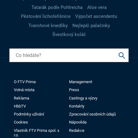
Tatarák podle Pohlreicha
Aloe vera
Pěstování lichořeřišnice
Výpočet ascendentu
Tvarohové knedlíky
Nejlepší palačinky
Švestkový koláč
O FTV Prima
Management
Volná místa
Press
Reklama
Castingy a výzvy
HbbTV
Kontakty
Podmínky užívání
Zpracování osobních údajů
Cookies
Nápověda
Vlastník FTV Prima spol. s
Redakce
r.o.