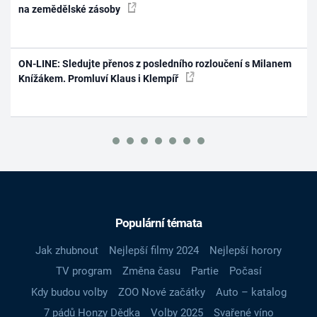
na zemědělské zásoby
ON-LINE: Sledujte přenos z posledního rozloučení s Milanem
Knížákem. Promluví Klaus i Klempíř
Populární témata
Jak zhubnout
Nejlepší filmy 2024
Nejlepší horory
TV program
Změna času
Partie
Počasí
Kdy budou volby
ZOO Nové začátky
Auto – katalog
7 pádů Honzy Dědka
Volby 2025
Svařené víno