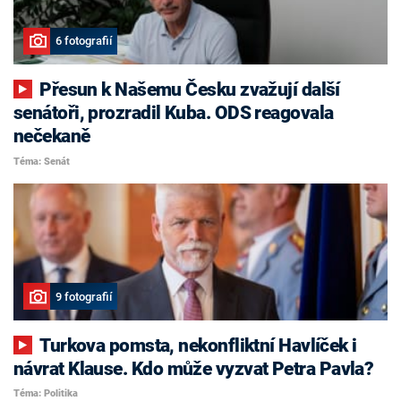
6 fotografií
Přesun k Našemu Česku zvažují další
senátoři, prozradil Kuba. ODS reagovala
nečekaně
Téma: Senát
9 fotografií
Turkova pomsta, nekonfliktní Havlíček i
návrat Klause. Kdo může vyzvat Petra Pavla?
Téma: Politika