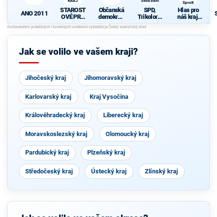
KRAJ
Svobodní
SproK
STAROST
Občanská
SPD,
Hlas pro
ANO 2011
OVÉ PRO
demokrati
Trikolora,
náš kraj,
OLOMOU
cká strana
PRO a
koalice
CKÝ KRAJ
Svobodní
SOCDEM a
SproK
Jak se volilo ve vašem kraji?
Jihočeský kraj
Jihomoravský kraj
Karlovarský kraj
Kraj Vysočina
Královéhradecký kraj
Liberecký kraj
Moravskoslezský kraj
Olomoucký kraj
Pardubický kraj
Plzeňský kraj
Středočeský kraj
Ústecký kraj
Zlínský kraj