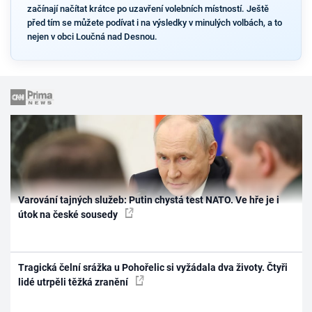
začínají načítat krátce po uzavření volebních místností. Ještě
před tím se můžete podívat i na výsledky v minulých volbách, a to
nejen v obci Loučná nad Desnou.
Varování tajných služeb: Putin chystá test NATO. Ve hře je i
útok na české sousedy
Tragická čelní srážka u Pohořelic si vyžádala dva životy. Čtyři
lidé utrpěli těžká zranění