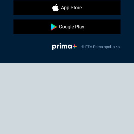
App Store
Google Play
© FTV Prima spol. s r.o.