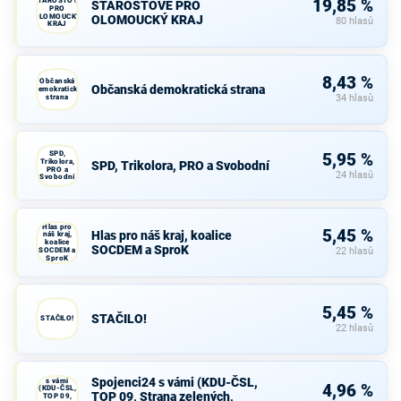
STAROSTOVÉ
19,85 %
STAROSTOVÉ PRO
PRO
OLOMOUCKÝ
OLOMOUCKÝ KRAJ
80 hlasů
KRAJ
8,43 %
Občanská
Občanská demokratická strana
demokratická
strana
34 hlasů
SPD,
5,95 %
Trikolora,
SPD, Trikolora, PRO a Svobodní
PRO a
24 hlasů
Svobodní
Hlas pro
5,45 %
Hlas pro náš kraj, koalice
náš kraj,
koalice
SOCDEM a SproK
SOCDEM a
22 hlasů
SproK
5,45 %
STAČILO!
STAČILO!
22 hlasů
Spojenci24
Spojenci24 s vámi (KDU-ČSL,
s vámi
4,96 %
(KDU-ČSL,
TOP 09, Strana zelených,
TOP 09,