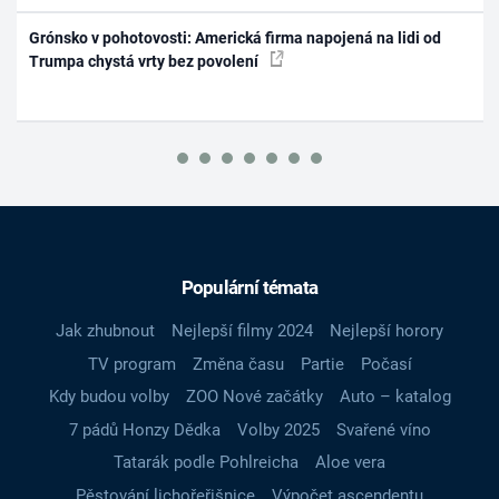
Grónsko v pohotovosti: Americká firma napojená na lidi od
Trumpa chystá vrty bez povolení
Populární témata
Jak zhubnout
Nejlepší filmy 2024
Nejlepší horory
TV program
Změna času
Partie
Počasí
Kdy budou volby
ZOO Nové začátky
Auto – katalog
7 pádů Honzy Dědka
Volby 2025
Svařené víno
Tatarák podle Pohlreicha
Aloe vera
Pěstování lichořeřišnice
Výpočet ascendentu