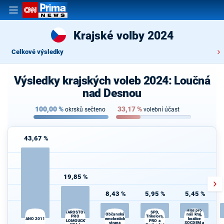
Krajské volby 2024
Celkové výsledky
Výsledky krajských voleb 2024: Loučná
nad Desnou
100,00
%
33,17
%
okrsků sečteno
volební účast
43,67 %
19,85 %
8,43 %
5,95 %
5,45 %
Hlas pro
STAROSTOVÉ
SPD,
Občanská
náš kraj,
PRO
Trikolora,
ANO 2011
demokratická
koalice
OLOMOUCKÝ
PRO a
strana
SOCDEM a