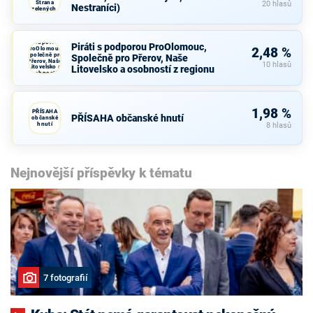
Strana
20 hlasů
Nestraníci)
zelených,
Nestraníci)
Piráti s
podporou
Piráti s podporou ProOlomouc,
ProOlomouc,
2,48 %
Společně pro
Společně pro Přerov, Naše
Přerov, Naše
10 hlasů
Litovelsko a
Litovelsko a osobností z regionu
osobností z
regionu
1,98 %
PŘÍSAHA
PŘÍSAHA občanské hnutí
občanské
hnutí
8 hlasů
Nejnovější příspěvky k tématu
7 fotografií