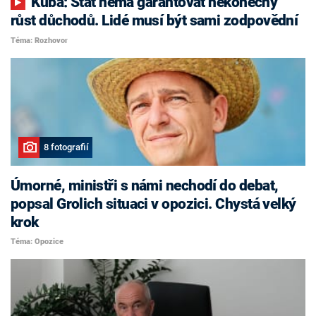
Kuba: Stát nemá garantovat nekonečný
růst důchodů. Lidé musí být sami zodpovědní
Téma: Rozhovor
8 fotografií
Úmorné, ministři s námi nechodí do debat,
popsal Grolich situaci v opozici. Chystá velký
krok
Téma: Opozice