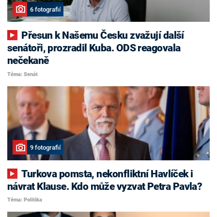
6 fotografií
Přesun k Našemu Česku zvažují další
senátoři, prozradil Kuba. ODS reagovala
nečekaně
Téma: Senát
9 fotografií
Turkova pomsta, nekonfliktní Havlíček i
návrat Klause. Kdo může vyzvat Petra Pavla?
Téma: Politika