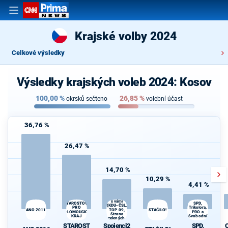
Krajské volby 2024
Celkové výsledky
Výsledky krajských voleb 2024: Kosov
100,00
%
26,85
%
okrsků sečteno
volební účast
36,76 %
26,47 %
14,70 %
10,29 %
4,41 %
Spojenci24
s vámi
STAROSTOVÉ
SPD,
(KDU-ČSL,
Trikolora,
PRO
TOP 09,
STAČILO!
d
ANO 2011
OLOMOUCKÝ
PRO a
Strana
KRAJ
Svobodní
zelených,
Nestraníci)
STAROST
Spojenci2
SPD,