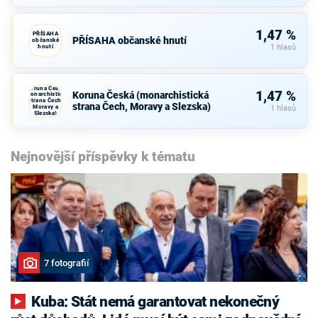
1,47 %
PŘÍSAHA
PŘÍSAHA občanské hnutí
občanské
hnutí
1 hlasů
Koruna Česká
1,47 %
Koruna Česká (monarchistická
(monarchistická
strana Čech,
strana Čech, Moravy a Slezska)
Moravy a
1 hlasů
Slezska)
Nejnovější příspěvky k tématu
7 fotografií
Kuba: Stát nemá garantovat nekonečný