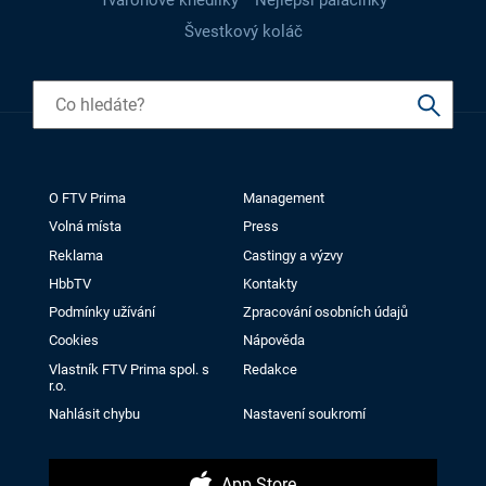
Švestkový koláč
O FTV Prima
Management
Volná místa
Press
Reklama
Castingy a výzvy
HbbTV
Kontakty
Podmínky užívání
Zpracování osobních údajů
Cookies
Nápověda
Vlastník FTV Prima spol. s
Redakce
r.o.
Nahlásit chybu
Nastavení soukromí
App Store