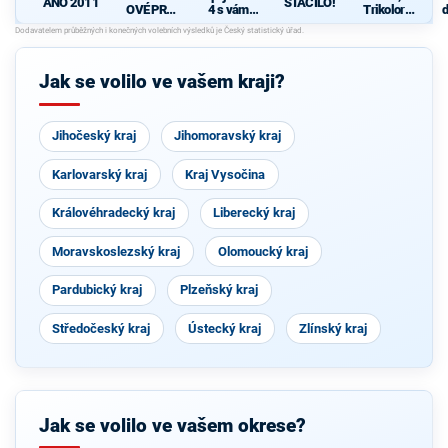
STAČILO!
ANO 2011
OVÉ PRO
4 s vámi
Trikolora,
d
OLOMOU
(KDU-
PRO a
c
CKÝ KRAJ
ČSL, TOP
Svobodní
09, Strana
zelených,
Jak se volilo ve vašem kraji?
Nestraníci
)
Jihočeský kraj
Jihomoravský kraj
Karlovarský kraj
Kraj Vysočina
Královéhradecký kraj
Liberecký kraj
Moravskoslezský kraj
Olomoucký kraj
Pardubický kraj
Plzeňský kraj
Středočeský kraj
Ústecký kraj
Zlínský kraj
Jak se volilo ve vašem okrese?