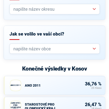
Jak se volilo ve vaší obci?
Konečné výsledky v Kosov
36,76 %
ANO 2011
ANO 2011
25 hlasů
STAROSTOVÉ
26,47 %
STAROSTOVÉ PRO
PRO
OLOMOUCKÝ
OLOMOUCKÝ KRAJ
18 hlasů