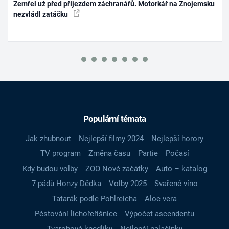
Zemřel už před příjezdem záchranářů. Motorkář na Znojemsku
nezvládl zatáčku
Populární témata
Jak zhubnout
Nejlepší filmy 2024
Nejlepší horory
TV program
Změna času
Partie
Počasí
Kdy budou volby
ZOO Nové začátky
Auto – katalog
7 pádů Honzy Dědka
Volby 2025
Svařené víno
Tatarák podle Pohlreicha
Aloe vera
Pěstování lichořeřišnice
Výpočet ascendentu
Tvarohové knedlíky
Nejlepší palačinky