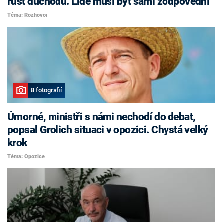
růst důchodů. Lidé musí být sami zodpovědní
Téma: Rozhovor
8 fotografií
Úmorné, ministři s námi nechodí do debat,
popsal Grolich situaci v opozici. Chystá velký
krok
Téma: Opozice