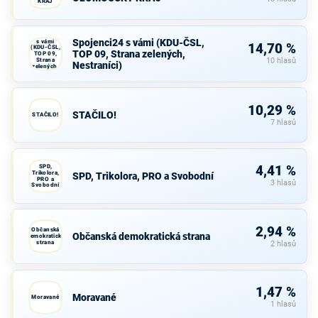
KRAJ
Spojenci24
Spojenci24 s vámi (KDU-ČSL,
s vámi
14,70 %
(KDU-ČSL,
TOP 09, Strana zelených,
TOP 09,
Strana
10 hlasů
Nestraníci)
zelených,
Nestraníci)
10,29 %
STAČILO!
STAČILO!
7 hlasů
SPD,
4,41 %
Trikolora,
SPD, Trikolora, PRO a Svobodní
PRO a
3 hlasů
Svobodní
2,94 %
Občanská
Občanská demokratická strana
demokratická
strana
2 hlasů
1,47 %
Moravané
Moravané
1 hlasů