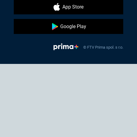
App Store
Google Play
© FTV Prima spol. s r.o.