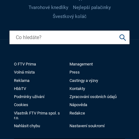
Tvarohové knedlíky
Nejlepší palačinky
Švestkový koláč
O FTV Prima
Management
Volná místa
Press
Reklama
Castingy a výzvy
HbbTV
Kontakty
Podmínky užívání
Zpracování osobních údajů
Cookies
Nápověda
Vlastník FTV Prima spol. s
Redakce
r.o.
Nahlásit chybu
Nastavení soukromí