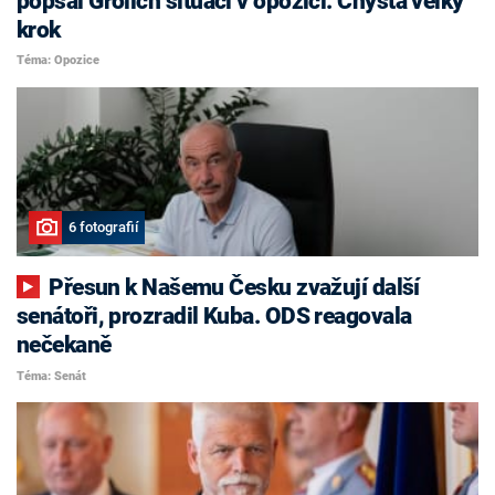
popsal Grolich situaci v opozici. Chystá velký
krok
Téma: Opozice
6 fotografií
Přesun k Našemu Česku zvažují další
senátoři, prozradil Kuba. ODS reagovala
nečekaně
Téma: Senát