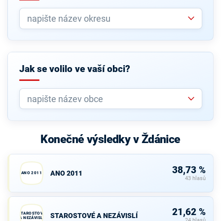
Jak se volilo ve vaší obci?
Konečné výsledky v Ždánice
38,73 %
ANO 2011
ANO 2011
43 hlasů
21,62 %
STAROSTOVÉ
STAROSTOVÉ A NEZÁVISLÍ
A NEZÁVISLÍ
24 hlasů