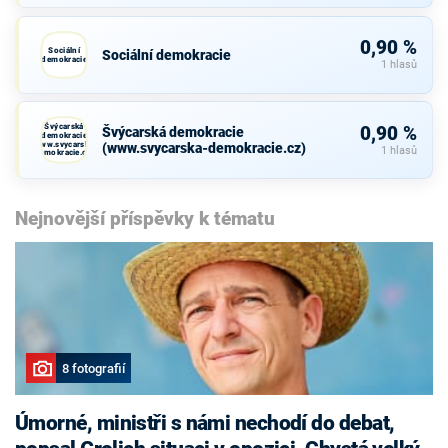
0,90 %
Sociální
Sociální demokracie
demokracie
1 hlasů
Švýcarská
0,90 %
Švýcarská demokracie
demokracie
(www.svycarska-
(www.svycarska-demokracie.cz)
1 hlasů
demokracie.cz)
Nejnovější příspěvky k tématu
8 fotografií
Úmorné, ministři s námi nechodí do debat,