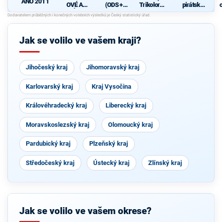
ANO 2011
OVÉ A
(ODS +
Trikolora a
pirátská
NEZÁVISL
TOP 09 +
PRO
strana
Í
KDU-ČSL)
Jak se volilo ve vašem kraji?
Jihočeský kraj
Jihomoravský kraj
Karlovarský kraj
Kraj Vysočina
Královéhradecký kraj
Liberecký kraj
Moravskoslezský kraj
Olomoucký kraj
Pardubický kraj
Plzeňský kraj
Středočeský kraj
Ústecký kraj
Zlínský kraj
Jak se volilo ve vašem okrese?