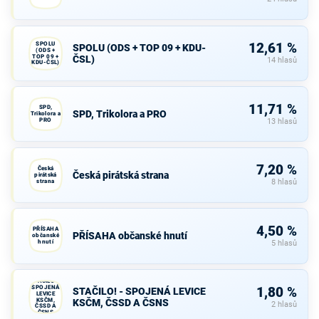
SPOLU
12,61 %
SPOLU (ODS + TOP 09 + KDU-
(ODS +
TOP 09 +
ČSL)
14 hlasů
KDU-ČSL)
11,71 %
SPD,
SPD, Trikolora a PRO
Trikolora a
PRO
13 hlasů
7,20 %
Česká
Česká pirátská strana
pirátská
strana
8 hlasů
4,50 %
PŘÍSAHA
PŘÍSAHA občanské hnutí
občanské
hnutí
5 hlasů
STAČILO! -
SPOJENÁ
1,80 %
STAČILO! - SPOJENÁ LEVICE
LEVICE
KSČM,
KSČM, ČSSD A ČSNS
2 hlasů
ČSSD A
ČSNS