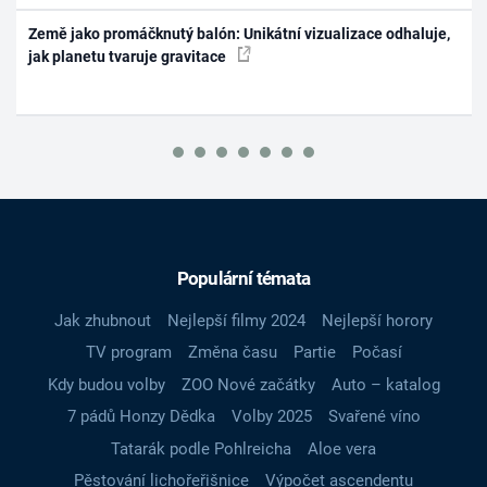
Země jako promáčknutý balón: Unikátní vizualizace odhaluje,
jak planetu tvaruje gravitace
Populární témata
Jak zhubnout
Nejlepší filmy 2024
Nejlepší horory
TV program
Změna času
Partie
Počasí
Kdy budou volby
ZOO Nové začátky
Auto – katalog
7 pádů Honzy Dědka
Volby 2025
Svařené víno
Tatarák podle Pohlreicha
Aloe vera
Pěstování lichořeřišnice
Výpočet ascendentu