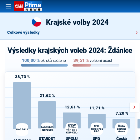
Krajské volby 2024
Celkové výsledky
Výsledky krajských voleb 2024: Ždánice
100,00
%
39,51
%
okrsků sečteno
volební účast
38,73 %
21,62 %
12,61 %
11,71 %
7,20 %
SPOLU
SPD,
Česká
(ODS +
STAROSTOVÉ
Trikolora a
pirátská
ANO 2011
A NEZÁVISLÍ
TOP 09 +
PRO
strana
KDU-ČSL)
STAROST
SPOLU
SPD,
Česká