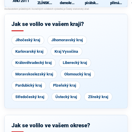
ANO 2011
ZLÍNSKÝ
demokrati
pirátská
přímá
KRAJ 21.
cká strana
strana
demokraci
STOLETÍ
e (SPD)
Jak se volilo ve vašem kraji?
Jihočeský kraj
Jihomoravský kraj
Karlovarský kraj
Kraj Vysočina
Královéhradecký kraj
Liberecký kraj
Moravskoslezský kraj
Olomoucký kraj
Pardubický kraj
Plzeňský kraj
Středočeský kraj
Ústecký kraj
Zlínský kraj
Jak se volilo ve vašem okrese?