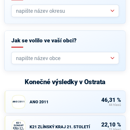
Jak se volilo ve vaší obci?
Konečné výsledky v Ostrata
46,31 %
ANO 2011
ANO 2011
44 hlasů
K21
22,10 %
ZLÍNSKÝ
K21 ZLÍNSKÝ KRAJ 21. STOLETÍ
KRAJ 21.
21 hlasů