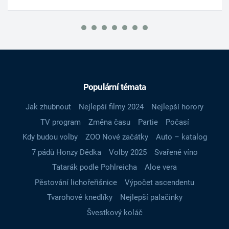
Populární témata
Jak zhubnout
Nejlepší filmy 2024
Nejlepší horory
TV program
Změna času
Partie
Počasí
Kdy budou volby
ZOO Nové začátky
Auto – katalog
7 pádů Honzy Dědka
Volby 2025
Svařené víno
Tatarák podle Pohlreicha
Aloe vera
Pěstování lichořeřišnice
Výpočet ascendentu
Tvarohové knedlíky
Nejlepší palačinky
Švestkový koláč