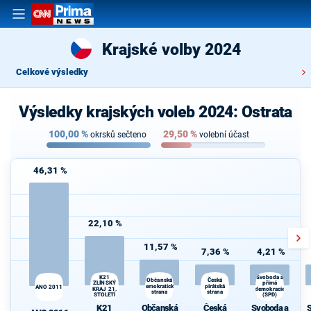
Krajské volby 2024
Celkové výsledky
Výsledky krajských voleb 2024: Ostrata
100,00
%
29,50
%
okrsků sečteno
volební účast
46,31 %
22,10 %
11,57 %
7,36 %
4,21 %
S
K21
Svoboda a
Česká
Občanská
přímá
ZLÍNSKÝ
demokratická
pirátská
ANO 2011
KRAJ 21.
demokracie
strana
strana
STOLETÍ
(SPD)
K21
Občanská
Česká
Svoboda a