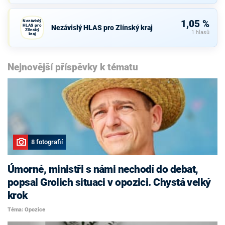
Nezávislý
1,05 %
HLAS pro
Nezávislý HLAS pro Zlínský kraj
Zlínský
1 hlasů
kraj
Nejnovější příspěvky k tématu
8 fotografií
Úmorné, ministři s námi nechodí do debat,
popsal Grolich situaci v opozici. Chystá velký
krok
Téma: Opozice