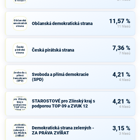
STOLETÍ
11,57 %
Občanská
Občanská demokratická strana
demokratická
strana
11 hlasů
7,36 %
Česká
Česká pirátská strana
pirátská
strana
7 hlasů
Svoboda a
4,21 %
Svoboda a přímá demokracie
přímá
demokracie
(SPD)
4 hlasů
(SPD)
STAROSTOVÉ
pro Zlínský
4,21 %
STAROSTOVÉ pro Zlínský kraj s
kraj s
podporou
podporou TOP 09 a ZVUK 12
4 hlasů
TOP 09 a
ZVUK 12
Demokratická
3,15 %
Demokratická strana zelených -
strana
zelených -
ZA PRÁVA ZVÍŘAT
ZA PRÁVA
3 hlasů
ZVÍŘAT