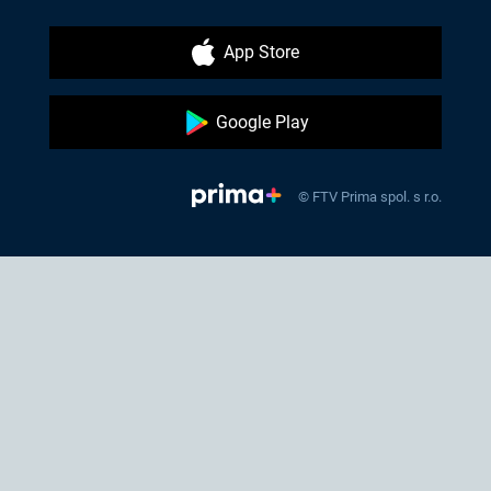
App Store
Google Play
© FTV Prima spol. s r.o.