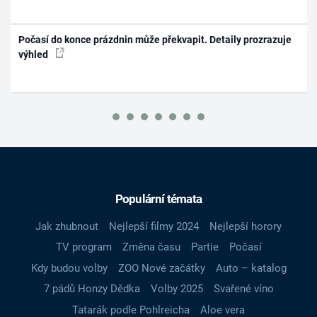
Počasí do konce prázdnin může překvapit. Detaily prozrazuje
výhled
Populární témata
Jak zhubnout
Nejlepší filmy 2024
Nejlepší horory
TV program
Změna času
Partie
Počasí
Kdy budou volby
ZOO Nové začátky
Auto – katalog
7 pádů Honzy Dědka
Volby 2025
Svařené víno
Tatarák podle Pohlreicha
Aloe vera