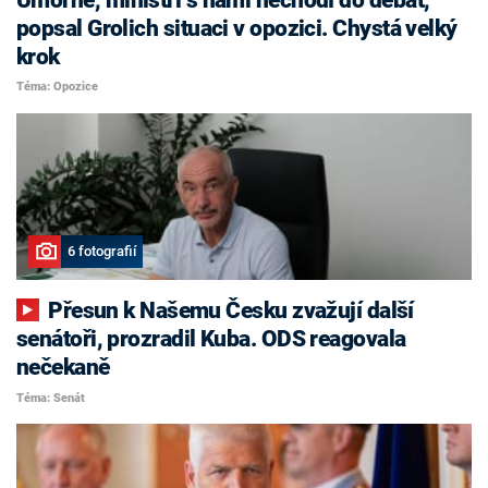
popsal Grolich situaci v opozici. Chystá velký
krok
Téma: Opozice
6 fotografií
Přesun k Našemu Česku zvažují další
senátoři, prozradil Kuba. ODS reagovala
nečekaně
Téma: Senát