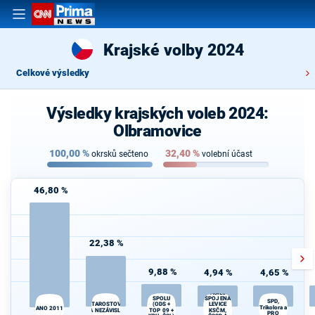
Krajské volby 2024
Celkové výsledky
Výsledky krajských voleb 2024:
Olbramovice
100,00
%
32,40
%
okrsků sečteno
volební účast
46,80 %
22,38 %
9,88 %
4,94 %
4,65 %
STAČILO! -
SPOLU
SPOJENÁ
SPD,
(ODS +
STAROSTOVÉ
LEVICE
Trikolora a
ANO 2011
A NEZÁVISLÍ
TOP 09 +
KSČM,
PRO