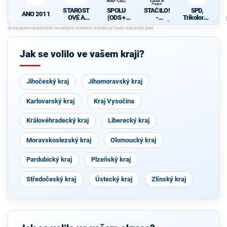
KDU-ČSL)
ČSSD A
ČSNS
STAROST
SPOLU
STAČILO!
SPD,
ANO 2011
OVÉ A
(ODS +
-
Trikolora a
NEZÁVISL
TOP 09 +
SPOJENÁ
PRO
Í
KDU-ČSL)
LEVICE
KSČM,
ČSSD A
Jak se volilo ve vašem kraji?
ČSNS
Jihočeský kraj
Jihomoravský kraj
Karlovarský kraj
Kraj Vysočina
Královéhradecký kraj
Liberecký kraj
Moravskoslezský kraj
Olomoucký kraj
Pardubický kraj
Plzeňský kraj
Středočeský kraj
Ústecký kraj
Zlínský kraj