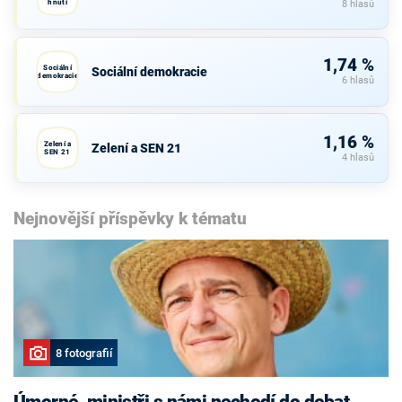
hnutí
8 hlasů
1,74 %
Sociální
Sociální demokracie
demokracie
6 hlasů
1,16 %
Zelení a
Zelení a SEN 21
SEN 21
4 hlasů
Nejnovější příspěvky k tématu
8 fotografií
Úmorné, ministři s námi nechodí do debat,