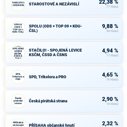
22,38 %
STAROSTOVÉ
STAROSTOVÉ A NEZÁVISLÍ
A NEZÁVISLÍ
77 hlasů
SPOLU
9,88 %
SPOLU (ODS + TOP 09 + KDU-
(ODS +
TOP 09 +
ČSL)
34 hlasů
KDU-ČSL)
STAČILO! -
SPOJENÁ
4,94 %
STAČILO! - SPOJENÁ LEVICE
LEVICE
KSČM,
KSČM, ČSSD A ČSNS
17 hlasů
ČSSD A
ČSNS
4,65 %
SPD,
SPD, Trikolora a PRO
Trikolora a
PRO
16 hlasů
2,90 %
Česká
Česká pirátská strana
pirátská
strana
10 hlasů
2,32 %
PŘÍSAHA
PŘÍSAHA občanské hnutí
občanské