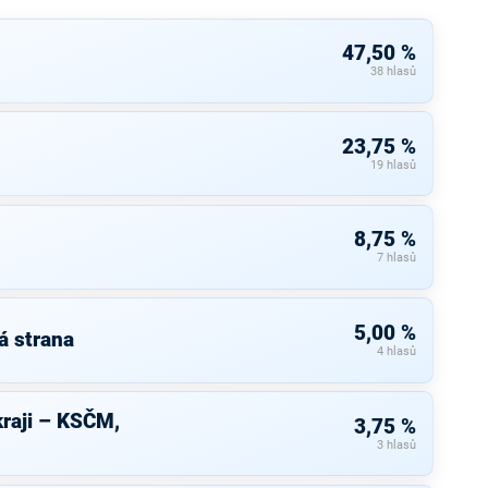
47,50 %
38 hlasů
23,75 %
19 hlasů
8,75 %
7 hlasů
5,00 %
á strana
4 hlasů
raji – KSČM,
3,75 %
3 hlasů