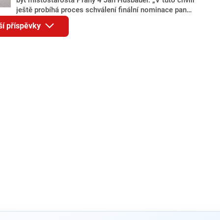
ještě probíhá proces schválení finální nominace pana
Jana Hušbauera Výborem hnutí ANO,“ uvedl pro
ší příspěvky
redakci místopředseda pražského ANO Martin
Benkovič. O Hušbauerovi se spekulovalo jako o
náhradníkovi v čele pražské kandidátky poté, co
rezignoval po sérii nejasností v majetkových
přiznáních a pořizování bytů Ondřej Prokop. Zároveň
ale stále není jasné, kdo bude za ANO kandidovat ve
dvou ze tří pražských obvodů do horní komory
parlamentu. ANO má v Praze dlouhodobě horší
výsledky než ve zbytku republiky.