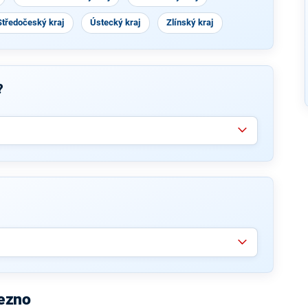
Středočeský kraj
Ústecký kraj
Zlínský kraj
?
řezno