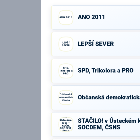
ANO 2011
ANO 2011
LEPŠÍ SEVER
LEPŠÍ
SEVER
SPD,
SPD, Trikolora a PRO
Trikolora a
PRO
Občanská
Občanská demokratick
demokratická
strana
STAČILO! v
STAČILO! v Ústeckém k
Ústeckém
kraji –
KSČM,
SOCDEM, ČSNS
SOCDEM,
ČSNS