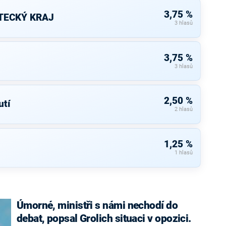
3,75 %
TECKÝ KRAJ
3 hlasů
3,75 %
3 hlasů
2,50 %
tí
2 hlasů
1,25 %
1 hlasů
Úmorné, ministři s námi nechodí do
debat, popsal Grolich situaci v opozici.