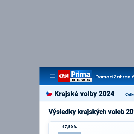
Domácí
Zahranič
Pořady
Krajské volby 2024
Celk
Výsledky krajských voleb 2
47,50 %