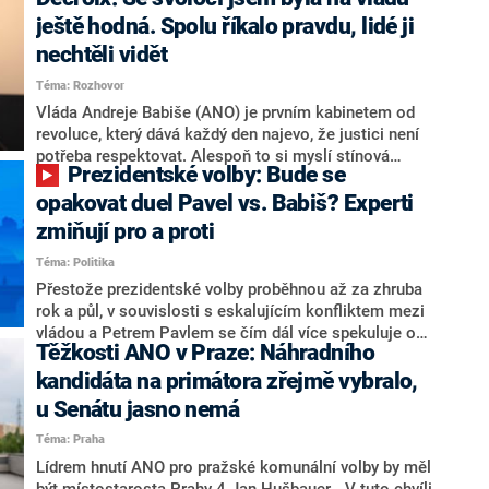
hlava státu Petr Pavel. Daleko za ním pak bookmakeři
zmiňují dva výrazné politiky ANO, tedy premiéra
ještě hodná. Spolu říkalo pravdu, lidé ji
Andreje Babiše a ministra průmyslu Karla Havlíčka.
nechtěli vidět
Oblíbeným tipem samotných sázkařů je poslanec za
Téma: Rozhovor
Motoristy Filip Turek. Politolog Jan Kubáček nicméně
o případné kandidatuře kohokoliv ze zmíněné trojice
Vláda Andreje Babiše (ANO) je prvním kabinetem od
značně pochybuje. Podle něj současná koalice dosud
revoluce, který dává každý den najevo, že justici není
nemá osobu, která by Pavlovi mohla konkurovat.
potřeba respektovat. Alespoň to si myslí stínová
Prezidentské volby: Bude se
ministryně spravedlnosti ODS Eva Decroix. V
rozhovoru pro CNN Prima NEWS si nebrala servítky
opakovat duel Pavel vs. Babiš? Experti
ohledně politického výkonu svého nástupce Jeronýma
zmiňují pro a proti
Tejce (za ANO) či vládní zmocněnkyně pro lidská
Téma: Politika
práva Taťány Malé (ANO). Označením „svoloč“ na
adresu vlády prý byla ještě hodná. Decroix se také
Přestože prezidentské volby proběhnou až za zhruba
vrátila k volební porážce koalice Spolu či promluvila o
rok a půl, v souvislosti s eskalujícím konfliktem mezi
hnutí Naše Česko Martina Kuby.
vládou a Petrem Pavlem se čím dál více spekuluje o
Těžkosti ANO v Praze: Náhradního
tom, koho by do bitvy o Hrad mohla vyslat současná
koalice. Někteří političtí komentátoři znovu vytahují
kandidáta na primátora zřejmě vybralo,
jméno premiéra Andreje Babiše (ANO). Jak moc je
u Senátu jasno nemá
pravděpodobné, že se v prezidentských volbách 2028
Téma: Praha
bude znovu opakovat souboj z roku 2023?
Lídrem hnutí ANO pro pražské komunální volby by měl
být místostarosta Prahy 4 Jan Hušbauer. „V tuto chvíli