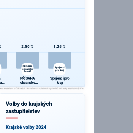
%
2,50 %
1,25 %
PŘÍSAHA
Spojenci
občanské
pro kraj
hnutí
á
PŘÍSAHA
Spojenci pro
ká
občanské
kraj
a
hnutí
Volby do krajských
zastupitelstev
Krajské volby 2024