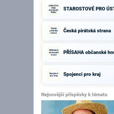
STAROSTOVÉ
STAROSTOVÉ PRO ÚS
PRO
ÚSTECKÝ
KRAJ
Česká
Česká pirátská strana
pirátská
strana
PŘÍSAHA
PŘÍSAHA občanské hnu
občanské
hnutí
Spojenci pro kraj
Spojenci
pro kraj
Nejnovější příspěvky k tématu