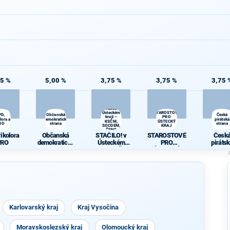
75 %
5,00 %
3,75 %
3,75 %
3,75 
STAČILO! v
Ústeckém
STAROSTOVÉ
PD,
Občanská
Česká
kraji –
PRO
lora a
demokratická
pirátská
KSČM,
ÚSTECKÝ
RO
strana
strana
SOCDEM,
KRAJ
ČSNS
rikolora
Občanská
STAČILO! v
STAROSTOVÉ
Česk
PRO
demokratická
Ústeckém
PRO
piráts
strana
kraji – KSČM,
ÚSTECKÝ
stran
SOCDEM,
KRAJ
ČSNS
Karlovarský kraj
Kraj Vysočina
Moravskoslezský kraj
Olomoucký kraj