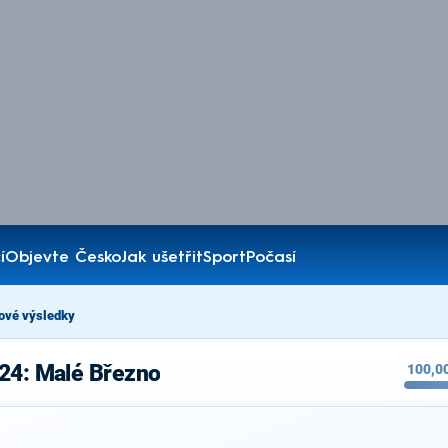
í
Objevte Česko
Jak ušetřit
Sport
Počasí
ové výsledky
024: Malé Březno
100,0