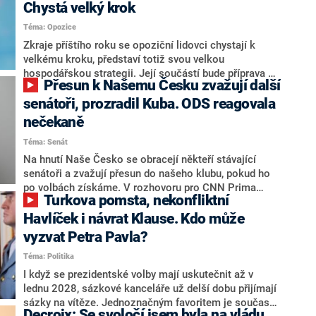
Chystá velký krok
Téma: Opozice
Zkraje příštího roku se opoziční lidovci chystají k
velkému kroku, představí totiž svou velkou
hospodářskou strategii. Její součástí bude příprava na
Přesun k Našemu Česku zvažují další
stárnutí populace, řekl ve středu na setkání s novináři
nový předseda lidovců Jan Grolich. Ten zároveň v
senátoři, prozradil Kuba. ODS reagovala
senátních volbách kandiduje ve Vyškově. Popsal i
nečekaně
aktivitu opozice, o níž vládní strany nebo političtí
Téma: Senát
komentátoři mluví jako o slabé a v defenzivě. „Je to
úmorná práce upozorňovat na chyby vlády. Ministři s
Na hnutí Naše Česko se obracejí někteří stávající
námi navíc nechodí do debat. Chceme ale ukazovat
senátoři a zvažují přesun do našeho klubu, pokud ho
svoje témata,“ odpověděl Grolich na dotaz CNN Prima
po volbách získáme. V rozhovoru pro CNN Prima
Turkova pomsta, nekonfliktní
NEWS.
NEWS to řekl zakladatel hnutí a jihočeský hejtman
Martin Kuba. Konkrétní nebyl, ale získat by takto mohl
Havlíček i návrat Klause. Kdo může
například senátora Zdeňka Hrabu, který je dnes
vyzvat Petra Pavla?
součástí klubu ODS a TOP 09. Hraba to na dotaz
Téma: Politika
redakce nevyloučil. Předseda klubu senátorů ODS
Zdeněk Nytra redakci řekl, že počítá s odchodem
I když se prezidentské volby mají uskutečnit až v
některých senátorů z klubu a že Naše Česko není
lednu 2028, sázkové kanceláře už delší dobu přijímají
nepřítel, ale soupeř.
sázky na vítěze. Jednoznačným favoritem je současná
Decroix: Se svoločí jsem byla na vládu