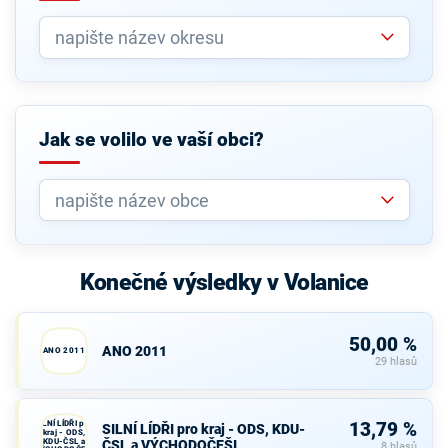
Jak se volilo ve vaší obci?
Konečné výsledky v Volanice
50,00 %
ANO 2011
ANO 2011
29 hlasů
SILNÍ LÍDŘI pro
13,79 %
SILNÍ LÍDŘI pro kraj - ODS, KDU-
kraj - ODS,
KDU-ČSL a
ČSL a VÝCHODOČEŠI
8 hlasů