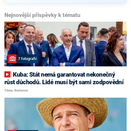
Nejnovější příspěvky k tématu
7 fotografií
Kuba: Stát nemá garantovat nekonečný
růst důchodů. Lidé musí být sami zodpovědní
Téma: Rozhovor