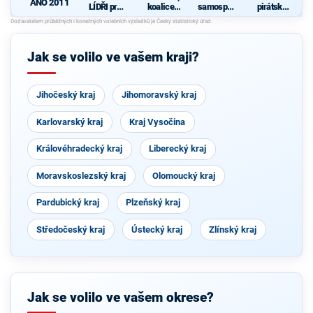
ANO 2011
LÍDŘI pro
koalice
samosprá
pirátská
kraj - ODS,
Komunisti
v – pro
strana
KDU-ČSL
cké strany
spravedliv
a
Čech a
ý rozvoj
VÝCHODO
Moravy a
Královéhra
Jak se volilo ve vašem kraji?
ČEŠI
České
deckého
strany
kraje
národně
sociální
Jihočeský kraj
Jihomoravský kraj
Karlovarský kraj
Kraj Vysočina
Královéhradecký kraj
Liberecký kraj
Moravskoslezský kraj
Olomoucký kraj
Pardubický kraj
Plzeňský kraj
Středočeský kraj
Ústecký kraj
Zlínský kraj
Jak se volilo ve vašem okrese?