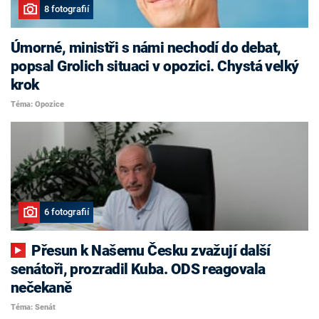
8 fotografií
Úmorné, ministři s námi nechodí do debat,
popsal Grolich situaci v opozici. Chystá velký
krok
Téma: Opozice
6 fotografií
Přesun k Našemu Česku zvažují další
senátoři, prozradil Kuba. ODS reagovala
nečekaně
Téma: Senát