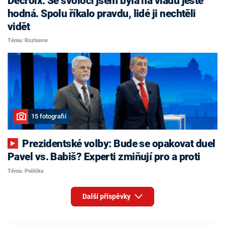
Decroix: Se svoločí jsem byla na vládu ještě
hodná. Spolu říkalo pravdu, lidé ji nechtěli
vidět
Téma: Rozhovor
15 fotografií
Prezidentské volby: Bude se opakovat duel
Pavel vs. Babiš? Experti zmiňují pro a proti
Téma: Politika
Další příspěvky