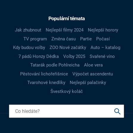
Populární témata
Jak zhubnout
Nejlepší filmy 2024
Nejlepší horory
TV program
Změna času
Partie
Počasí
Kdy budou volby
ZOO Nové začátky
Auto – katalog
7 pádů Honzy Dědka
Volby 2025
Svařené víno
Tatarák podle Pohlreicha
Aloe vera
Pěstování lichořeřišnice
Výpočet ascendentu
Tvarohové knedlíky
Nejlepší palačinky
Švestkový koláč