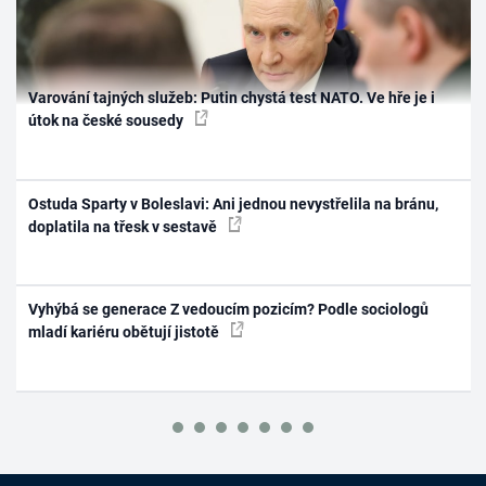
Varování tajných služeb: Putin chystá test NATO. Ve hře je i
útok na české sousedy
Ostuda Sparty v Boleslavi: Ani jednou nevystřelila na bránu,
doplatila na třesk v sestavě
Vyhýbá se generace Z vedoucím pozicím? Podle sociologů
mladí kariéru obětují jistotě