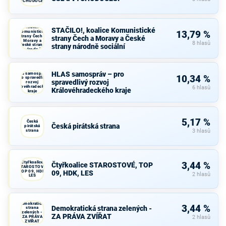
VÝCHODOČEŠI
STAČILO!,
koalice
STAČILO!, koalice Komunistické
Komunistické
13,79 %
strany Čech a
strany Čech a Moravy a České
Moravy a
8 hlasů
České strany
strany národně sociální
národně
sociální
HLAS samospráv – pro
HLAS samospráv –
10,34 %
pro spravedlivý
spravedlivý rozvoj
rozvoj
Královéhradeckého
6 hlasů
Královéhradeckého kraje
kraje
5,17 %
Česká
Česká pirátská strana
pirátská
strana
3 hlasů
Čtyřkoalice
3,44 %
Čtyřkoalice STAROSTOVÉ, TOP
STAROSTOVÉ,
TOP 09, HDK,
09, HDK, LES
2 hlasů
LES
Demokratická
3,44 %
Demokratická strana zelených -
strana
zelených -
ZA PRÁVA ZVÍŘAT
ZA PRÁVA
2 hlasů
ZVÍŘAT