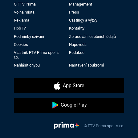
O FTV Prima
Management
Volná místa
Press
Reklama
Castingy a výzvy
HbbTV
Kontakty
Podmínky užívání
Zpracování osobních údajů
Cookies
Nápověda
Vlastník FTV Prima spol. s
Redakce
r.o.
Nahlásit chybu
Nastavení soukromí
App Store
Google Play
© FTV Prima spol. s r.o.