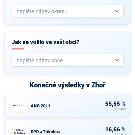
Jak se volilo ve vaší obci?
Konečné výsledky v Zhoř
55,55 %
ANO 2011
ANO 2011
10 hlasů
16,66 %
SPD a
SPD a Trikolora
Trikolora
3 hlasů