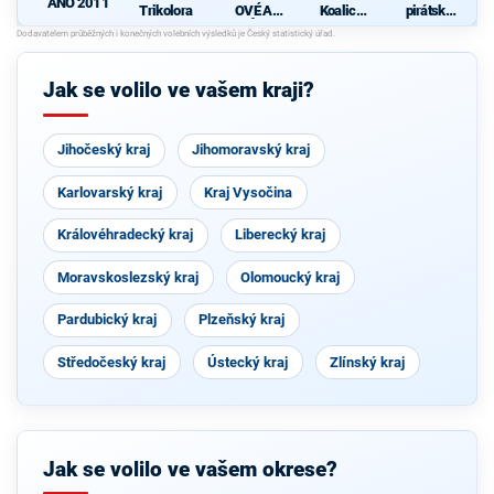
ANO 2011
národně
Trikolora
OVÉ A
Koalice
pirátská
sociální
NEZÁVISL
Komunisti
strana
Í
cké strany
Čech a
Moravy,
Jak se volilo ve vašem kraji?
Spojených
demokratů
- Sdružení
nez. a
Jihočeský kraj
Jihomoravský kraj
České
strany
národně
Karlovarský kraj
Kraj Vysočina
sociální
Královéhradecký kraj
Liberecký kraj
Moravskoslezský kraj
Olomoucký kraj
Pardubický kraj
Plzeňský kraj
Středočeský kraj
Ústecký kraj
Zlínský kraj
Jak se volilo ve vašem okrese?