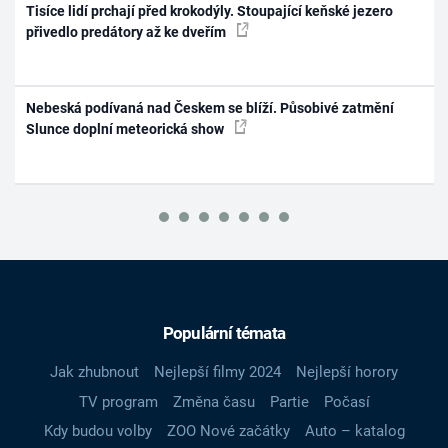
Tisíce lidí prchají před krokodýly. Stoupající keňské jezero
přivedlo predátory až ke dveřím
Nebeská podívaná nad Českem se blíží. Působivé zatmění
Slunce doplní meteorická show
Populární témata
Jak zhubnout
Nejlepší filmy 2024
Nejlepší horory
TV program
Změna času
Partie
Počasí
Kdy budou volby
ZOO Nové začátky
Auto – katalog