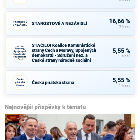
16,66 %
STAROSTOVÉ
STAROSTOVÉ A NEZÁVISLÍ
A NEZÁVISLÍ
3 hlasů
STAČILO!
Koalice
Komunistické
STAČILO! Koalice Komunistické
strany Čech a
Moravy,
5,55 %
strany Čech a Moravy, Spojených
Spojených
demokratů -
demokratů - Sdružení nez. a
1 hlasů
Sdružení nez.
České strany národně sociální
a České
strany
národně
sociální
5,55 %
Česká
Česká pirátská strana
pirátská
strana
1 hlasů
Nejnovější příspěvky k tématu