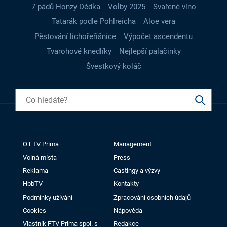
7 pádů Honzy Dědka
Volby 2025
Svařené víno
Tatarák podle Pohlreicha
Aloe vera
Pěstování lichořeřišnice
Výpočet ascendentu
Tvarohové knedlíky
Nejlepší palačinky
Švestkový koláč
O FTV Prima
Management
Volná místa
Press
Reklama
Castingy a výzvy
HbbTV
Kontakty
Podmínky užívání
Zpracování osobních údajů
Cookies
Nápověda
Vlastník FTV Prima spol. s
Redakce