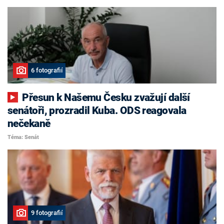
6 fotografií
Přesun k Našemu Česku zvažují další
senátoři, prozradil Kuba. ODS reagovala
nečekaně
Téma: Senát
9 fotografií