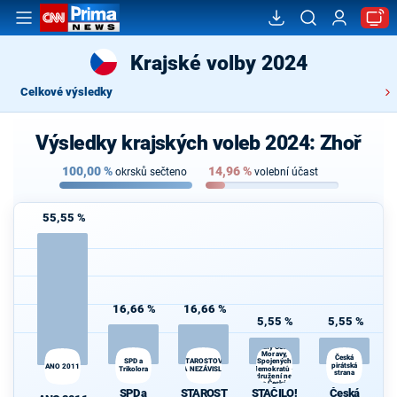
Krajské volby 2024
Celkové výsledky
Výsledky krajských voleb 2024: Zhoř
100,00
%
14,96
%
okrsků sečteno
volební účast
55,55 %
16,66 %
16,66 %
5,55 %
5,55 %
STAČILO!
Koalice
Komunistické
strany Čech a
Moravy,
Česká
STAROSTOVÉ
SPD a
Spojených
pirátská
ANO 2011
Trikolora
A NEZÁVISLÍ
demokratů -
strana
Sdružení nez.
a České
SPD a
STAROST
STAČILO!
Česká
strany