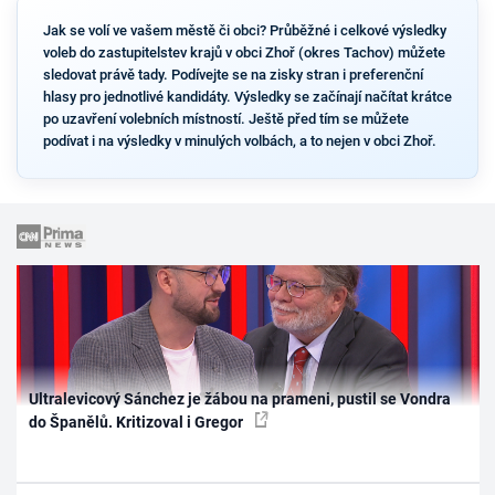
Jak se volí ve vašem městě či obci? Průběžné i celkové výsledky
voleb do zastupitelstev krajů v obci Zhoř (okres Tachov) můžete
sledovat právě tady. Podívejte se na zisky stran i preferenční
hlasy pro jednotlivé kandidáty. Výsledky se začínají načítat krátce
po uzavření volebních místností. Ještě před tím se můžete
podívat i na výsledky v minulých volbách, a to nejen v obci Zhoř.
Ultralevicový Sánchez je žábou na prameni, pustil se Vondra
do Španělů. Kritizoval i Gregor