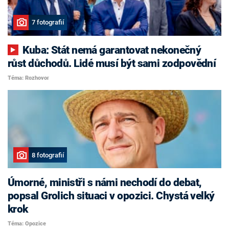
7 fotografií
Kuba: Stát nemá garantovat nekonečný
růst důchodů. Lidé musí být sami zodpovědní
Téma: Rozhovor
8 fotografií
Úmorné, ministři s námi nechodí do debat,
popsal Grolich situaci v opozici. Chystá velký
krok
Téma: Opozice