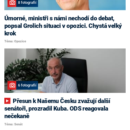
8 fotografií
Úmorné, ministři s námi nechodí do debat,
popsal Grolich situaci v opozici. Chystá velký
krok
Téma: Opozice
6 fotografií
Přesun k Našemu Česku zvažují další
senátoři, prozradil Kuba. ODS reagovala
nečekaně
Téma: Senát