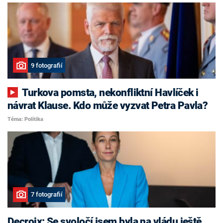
9 fotografií
Turkova pomsta, nekonfliktní Havlíček i
návrat Klause. Kdo může vyzvat Petra Pavla?
Téma: Politika
7 fotografií
Decroix: Se svoločí jsem byla na vládu ještě