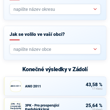
Jak se volilo ve vaší obci?
Konečné výsledky v Zádolí
43,58 %
ANO 2011
ANO 2011
17 hlasů
3PK - Pro
25,64 %
3PK - Pro prosperující
prosperující
Pardubický
Pardubický kraj
10 hlasů