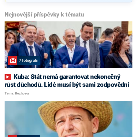
Nejnovější příspěvky k tématu
7 fotografií
Kuba: Stát nemá garantovat nekonečný
růst důchodů. Lidé musí být sami zodpovědní
Téma: Rozhovor