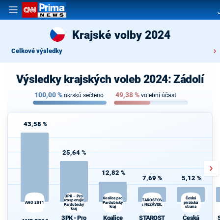
Krajské volby 2024
Celkové výsledky
Výsledky krajských voleb 2024: Zádolí
100,00
%
49,38
%
okrsků sečteno
volební účast
43,58 %
25,64 %
12,82 %
7,69 %
5,12 %
3PK - Pro
Koalice pro
Česká
prosperující
STAROSTOVÉ
ANO 2011
Pardubický
pirátská
Pardubický
A NEZÁVISLÍ
kraj
strana
kraj
3PK - Pro
Koalice
STAROST
Česká