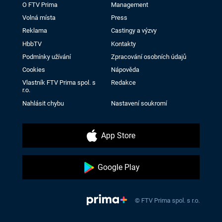
O FTV Prima
Management
Volná místa
Press
Reklama
Castingy a výzvy
HbbTV
Kontakty
Podmínky užívání
Zpracování osobních údajů
Cookies
Nápověda
Vlastník FTV Prima spol. s
Redakce
r.o.
Nahlásit chybu
Nastavení soukromí
App Store
Google Play
© FTV Prima spol. s r.o.