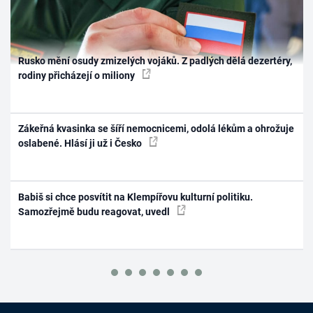
Rusko mění osudy zmizelých vojáků. Z padlých dělá dezertéry,
rodiny přicházejí o miliony
Zákeřná kvasinka se šíří nemocnicemi, odolá lékům a ohrožuje
oslabené. Hlásí ji už i Česko
Babiš si chce posvítit na Klempířovu kulturní politiku.
Samozřejmě budu reagovat, uvedl