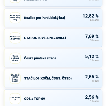
kraj
12,82 %
Koalice pro
Koalice pro Pardubický kraj
Pardubický
kraj
5 hlasů
7,69 %
STAROSTOVÉ
STAROSTOVÉ A NEZÁVISLÍ
A NEZÁVISLÍ
3 hlasů
5,12 %
Česká
Česká pirátská strana
pirátská
strana
2 hlasů
STAČILO!
2,56 %
(KSČM,
STAČILO! (KSČM, ČSNS, ČSSD)
ČSNS,
1 hlasů
ČSSD)
2,56 %
ODS a TOP
ODS a TOP 09
09
1 hlasů