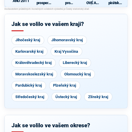
ANO 2011
prosperují
pro
OVÉ A
pirátská
cí
Pardubick
NEZÁVISL
strana
Pardubick
ý kraj
Í
ý kraj
Jak se volilo ve vašem kraji?
Jihočeský kraj
Jihomoravský kraj
Karlovarský kraj
Kraj Vysočina
Královéhradecký kraj
Liberecký kraj
Moravskoslezský kraj
Olomoucký kraj
Pardubický kraj
Plzeňský kraj
Středočeský kraj
Ústecký kraj
Zlínský kraj
Jak se volilo ve vašem okrese?