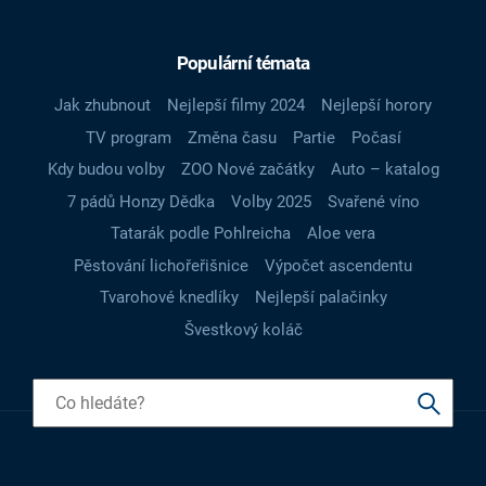
Populární témata
Jak zhubnout
Nejlepší filmy 2024
Nejlepší horory
TV program
Změna času
Partie
Počasí
Kdy budou volby
ZOO Nové začátky
Auto – katalog
7 pádů Honzy Dědka
Volby 2025
Svařené víno
Tatarák podle Pohlreicha
Aloe vera
Pěstování lichořeřišnice
Výpočet ascendentu
Tvarohové knedlíky
Nejlepší palačinky
Švestkový koláč