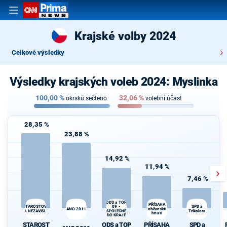
Krajské volby 2024
Celkové výsledky
Výsledky krajských voleb 2024: Myslinka
100,00
%
32,06
%
okrsků sečteno
volební účast
28,35 %
23,88 %
14,92 %
11,94 %
7,46 %
ODS a TOP
PŘÍSAHA
STAROSTOVÉ
09 -
SPD a
ANO 2011
občanské
A NEZÁVISLÍ
SPOLEČNĚ
Trikolora
hnutí
S
DO KRAJE
STAROST
ODS a TOP
PŘÍSAHA
SPD a