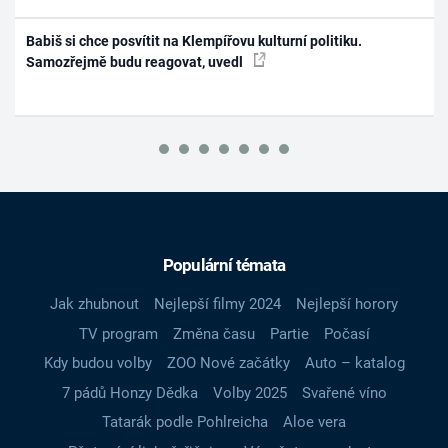
Babiš si chce posvítit na Klempířovu kulturní politiku.
Samozřejmě budu reagovat, uvedl
Populární témata
Jak zhubnout
Nejlepší filmy 2024
Nejlepší horory
TV program
Změna času
Partie
Počasí
Kdy budou volby
ZOO Nové začátky
Auto – katalog
7 pádů Honzy Dědka
Volby 2025
Svařené víno
Tatarák podle Pohlreicha
Aloe vera