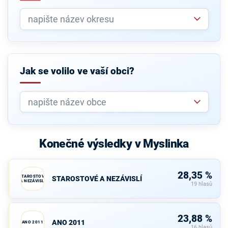
Jak se volilo ve vaší obci?
Konečné výsledky v Myslinka
28,35 %
STAROSTOVÉ
STAROSTOVÉ A NEZÁVISLÍ
A NEZÁVISLÍ
19 hlasů
23,88 %
ANO 2011
ANO 2011
16 hlasů