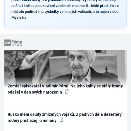
načítat krátce po uzavření volebních místností. Ještě před tím se
můžete podívat i na výsledky v minulých volbách, a to nejen v obci
Myslinka.
Zemřel spisovatel Vladimír Páral. Na jeho knihy se stály fronty,
odešel v den svých narozenin
Rusko mění osudy zmizelých vojáků. Z padlých dělá dezertéry,
rodiny přicházejí o miliony