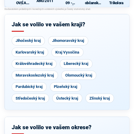
ANO 2011
OVÉ A
09 -
občanské
Trikolora
NEZÁVISL
SPOLEČN
hnutí
Í
Ě DO
KRAJE
s
Jak se volilo ve vašem kraji?
a
s
Jihočeský kraj
Jihomoravský kraj
Karlovarský kraj
Kraj Vysočina
Královéhradecký kraj
Liberecký kraj
Moravskoslezský kraj
Olomoucký kraj
Pardubický kraj
Plzeňský kraj
Středočeský kraj
Ústecký kraj
Zlínský kraj
Jak se volilo ve vašem okrese?