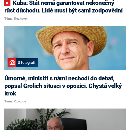
Kuba: Stát nemá garantovat nekonečný
růst důchodů. Lidé musí být sami zodpovědní
Téma: Rozhovor
8 fotografií
Úmorné, ministři s námi nechodí do debat,
popsal Grolich situaci v opozici. Chystá velký
krok
Téma: Opozice