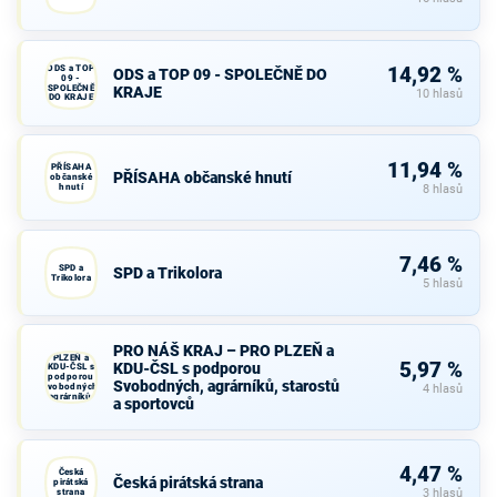
ODS a TOP
14,92 %
ODS a TOP 09 - SPOLEČNĚ DO
09 -
SPOLEČNĚ
KRAJE
10 hlasů
DO KRAJE
11,94 %
PŘÍSAHA
PŘÍSAHA občanské hnutí
občanské
hnutí
8 hlasů
7,46 %
SPD a
SPD a Trikolora
Trikolora
5 hlasů
PRO NÁŠ
PRO NÁŠ KRAJ – PRO PLZEŇ a
KRAJ – PRO
PLZEŇ a
5,97 %
KDU-ČSL s podporou
KDU-ČSL s
podporou
Svobodných, agrárníků, starostů
Svobodných,
4 hlasů
agrárníků,
a sportovců
starostů a
sportovců
4,47 %
Česká
Česká pirátská strana
pirátská
strana
3 hlasů