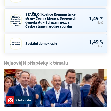
STAČILO!
Koalice
Komunistické
STAČILO! Koalice Komunistické
strany Čech a
Moravy,
1,49 %
strany Čech a Moravy, Spojených
Spojených
demokratů -
demokratů - Sdružení nez. a
1 hlasů
Sdružení nez.
České strany národně sociální
a České
strany
národně
sociální
1,49 %
Sociální
Sociální demokracie
demokracie
1 hlasů
Nejnovější příspěvky k tématu
7 fotografií