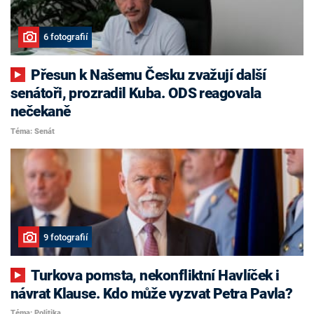
6 fotografií
Přesun k Našemu Česku zvažují další
senátoři, prozradil Kuba. ODS reagovala
nečekaně
Téma: Senát
9 fotografií
Turkova pomsta, nekonfliktní Havlíček i
návrat Klause. Kdo může vyzvat Petra Pavla?
Téma: Politika