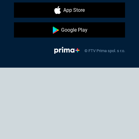
App Store
Google Play
© FTV Prima spol. s r.o.