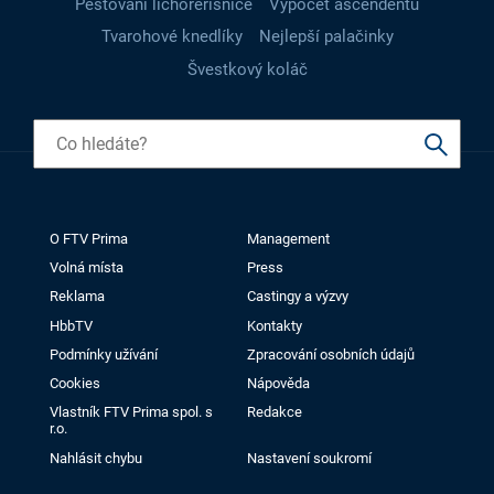
Pěstování lichořeřišnice
Výpočet ascendentu
Tvarohové knedlíky
Nejlepší palačinky
Švestkový koláč
O FTV Prima
Management
Volná místa
Press
Reklama
Castingy a výzvy
HbbTV
Kontakty
Podmínky užívání
Zpracování osobních údajů
Cookies
Nápověda
Vlastník FTV Prima spol. s
Redakce
r.o.
Nahlásit chybu
Nastavení soukromí