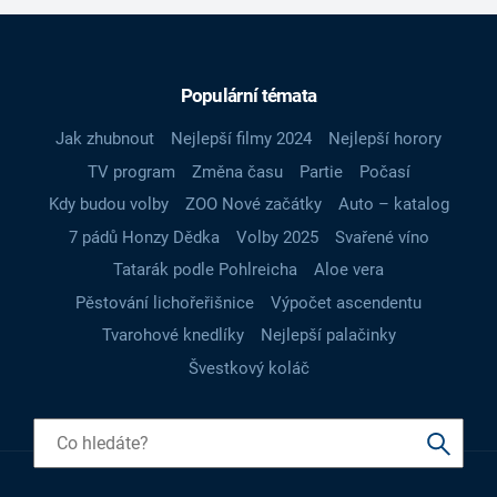
Populární témata
Jak zhubnout
Nejlepší filmy 2024
Nejlepší horory
TV program
Změna času
Partie
Počasí
Kdy budou volby
ZOO Nové začátky
Auto – katalog
7 pádů Honzy Dědka
Volby 2025
Svařené víno
Tatarák podle Pohlreicha
Aloe vera
Pěstování lichořeřišnice
Výpočet ascendentu
Tvarohové knedlíky
Nejlepší palačinky
Švestkový koláč