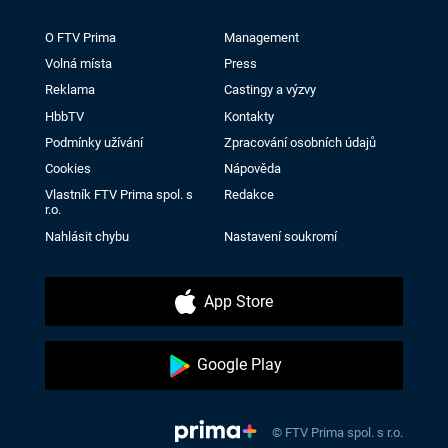
O FTV Prima
Management
Volná místa
Press
Reklama
Castingy a výzvy
HbbTV
Kontakty
Podmínky užívání
Zpracování osobních údajů
Cookies
Nápověda
Vlastník FTV Prima spol. s
Redakce
r.o.
Nahlásit chybu
Nastavení soukromí
App Store
Google Play
© FTV Prima spol. s r.o.