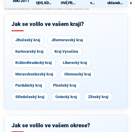
ANO 2011
ODS, KDU-
OVÉ PRO
v
občanské
c
ČSL, TOP
JIŽNÍ
Jihomorav
hnutí
z
09
MORAVU
ském
kraji,
koalice
Jak se volilo ve vašem kraji?
KSČM,
ČSSD,
ČSNS, SD-
SN a
Jihočeský kraj
Jihomoravský kraj
DOMOV
Karlovarský kraj
Kraj Vysočina
Královéhradecký kraj
Liberecký kraj
Moravskoslezský kraj
Olomoucký kraj
Pardubický kraj
Plzeňský kraj
Středočeský kraj
Ústecký kraj
Zlínský kraj
Jak se volilo ve vašem okrese?