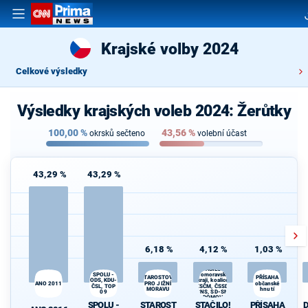
Krajské volby 2024
Celkové výsledky
Výsledky krajských voleb 2024: Žerůtky
100,00
%
43,56
%
okrsků sečteno
volební účast
43,29 %
43,29 %
6,18 %
4,12 %
1,03 %
STAČILO! v
D
SPOLU -
Jihomoravském
STAROSTOVÉ
PŘÍSAHA
ODS, KDU-
kraji, koalice
ANO 2011
PRO JIŽNÍ
občanské
ČSL, TOP
KSČM, ČSSD,
MORAVU
hnutí
09
ČSNS, SD-SN a
DOMOV
SPOLU -
STAROST
STAČILO!
PŘÍSAHA
D