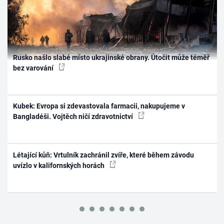
Rusko našlo slabé místo ukrajinské obrany. Útočit může téměř
bez varování
Kubek: Evropa si zdevastovala farmacii, nakupujeme v
Bangladéši. Vojtěch ničí zdravotnictví
Létající kůň: Vrtulník zachránil zvíře, které během závodu
uvízlo v kalifornských horách