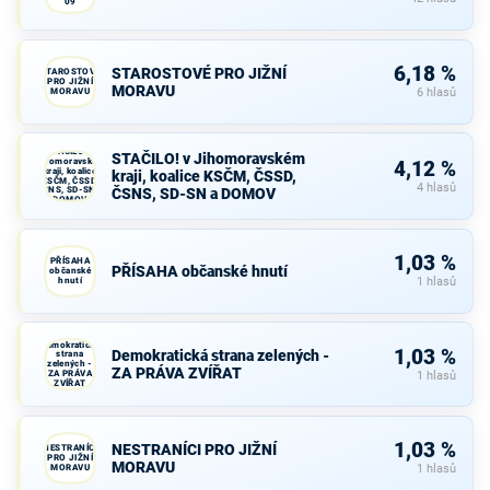
09
6,18 %
STAROSTOVÉ PRO JIŽNÍ
STAROSTOVÉ
PRO JIŽNÍ
MORAVU
MORAVU
6 hlasů
STAČILO! v
STAČILO! v Jihomoravském
Jihomoravském
4,12 %
kraji, koalice
kraji, koalice KSČM, ČSSD,
KSČM, ČSSD,
4 hlasů
ČSNS, SD-SN a
ČSNS, SD-SN a DOMOV
DOMOV
1,03 %
PŘÍSAHA
PŘÍSAHA občanské hnutí
občanské
hnutí
1 hlasů
Demokratická
1,03 %
Demokratická strana zelených -
strana
zelených -
ZA PRÁVA ZVÍŘAT
ZA PRÁVA
1 hlasů
ZVÍŘAT
1,03 %
NESTRANÍCI PRO JIŽNÍ
NESTRANÍCI
PRO JIŽNÍ
MORAVU
MORAVU
1 hlasů