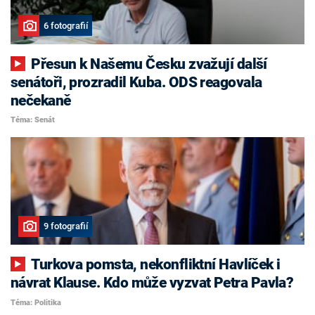
6 fotografií
Přesun k Našemu Česku zvažují další
senátoři, prozradil Kuba. ODS reagovala
nečekaně
Téma: Senát
9 fotografií
Turkova pomsta, nekonfliktní Havlíček i
návrat Klause. Kdo může vyzvat Petra Pavla?
Téma: Politika