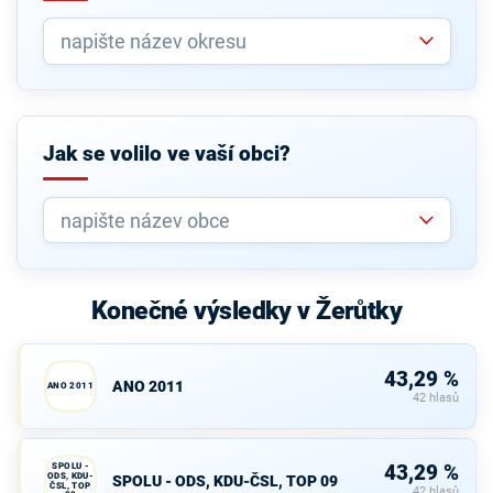
Jak se volilo ve vaší obci?
Konečné výsledky v Žerůtky
43,29 %
ANO 2011
ANO 2011
42 hlasů
SPOLU -
43,29 %
ODS, KDU-
SPOLU - ODS, KDU-ČSL, TOP 09
ČSL, TOP
42 hlasů