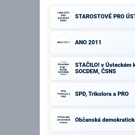
STAROSTOVÉ
STAROSTOVÉ PRO ÚS
PRO
ÚSTECKÝ
KRAJ
ANO 2011
ANO 2011
STAČILO! v
STAČILO! v Ústeckém k
Ústeckém
kraji –
KSČM,
SOCDEM, ČSNS
SOCDEM,
ČSNS
SPD,
SPD, Trikolora a PRO
Trikolora a
PRO
Občanská
Občanská demokratick
demokratická
strana