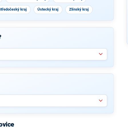
Středočeský kraj
Ústecký kraj
Zlínský kraj
?
ovice