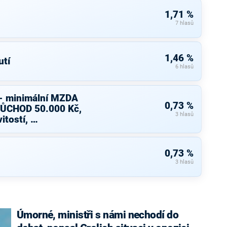
1,71 %
7 hlasů
1,46 %
tí
6 hlasů
 - minimální MZDA
0,73 %
DŮCHOD 50.000 Kč,
3 hlasů
tostí, …
0,73 %
3 hlasů
Úmorné, ministři s námi nechodí do