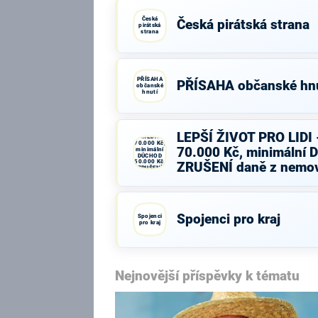
Česká
Česká pirátská strana
pirátská
strana
PŘÍSAHA
PŘÍSAHA občanské hnu
občanské
hnutí
LEPŠÍ ŽIVOT
PRO LIDI -
minimální
LEPŠÍ ŽIVOT PRO LIDI
MZDA
70.000 Kč,
70.000 Kč, minimální 
minimální
DŮCHOD
50.000 Kč,
ZRUŠENÍ daně z nemovi
ZRUŠENÍ
daně z
nemovitostí,
…
Spojenci pro kraj
Spojenci
pro kraj
Nejnovější příspěvky k tématu