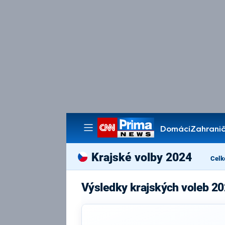
Domácí
Zahranič
Pořady
Krajské volby 2024
Celk
Výsledky krajských voleb 20