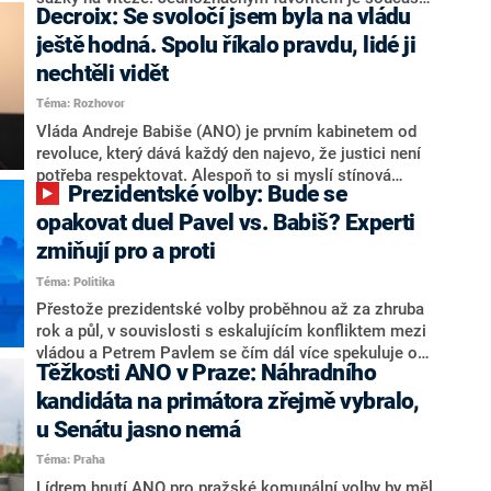
Decroix: Se svoločí jsem byla na vládu
hlava státu Petr Pavel. Daleko za ním pak bookmakeři
zmiňují dva výrazné politiky ANO, tedy premiéra
ještě hodná. Spolu říkalo pravdu, lidé ji
Andreje Babiše a ministra průmyslu Karla Havlíčka.
nechtěli vidět
Oblíbeným tipem samotných sázkařů je poslanec za
Téma: Rozhovor
Motoristy Filip Turek. Politolog Jan Kubáček nicméně
o případné kandidatuře kohokoliv ze zmíněné trojice
Vláda Andreje Babiše (ANO) je prvním kabinetem od
značně pochybuje. Podle něj současná koalice dosud
revoluce, který dává každý den najevo, že justici není
nemá osobu, která by Pavlovi mohla konkurovat.
potřeba respektovat. Alespoň to si myslí stínová
Prezidentské volby: Bude se
ministryně spravedlnosti ODS Eva Decroix. V
rozhovoru pro CNN Prima NEWS si nebrala servítky
opakovat duel Pavel vs. Babiš? Experti
ohledně politického výkonu svého nástupce Jeronýma
zmiňují pro a proti
Tejce (za ANO) či vládní zmocněnkyně pro lidská
Téma: Politika
práva Taťány Malé (ANO). Označením „svoloč“ na
adresu vlády prý byla ještě hodná. Decroix se také
Přestože prezidentské volby proběhnou až za zhruba
vrátila k volební porážce koalice Spolu či promluvila o
rok a půl, v souvislosti s eskalujícím konfliktem mezi
hnutí Naše Česko Martina Kuby.
vládou a Petrem Pavlem se čím dál více spekuluje o
Těžkosti ANO v Praze: Náhradního
tom, koho by do bitvy o Hrad mohla vyslat současná
koalice. Někteří političtí komentátoři znovu vytahují
kandidáta na primátora zřejmě vybralo,
jméno premiéra Andreje Babiše (ANO). Jak moc je
u Senátu jasno nemá
pravděpodobné, že se v prezidentských volbách 2028
Téma: Praha
bude znovu opakovat souboj z roku 2023?
Lídrem hnutí ANO pro pražské komunální volby by měl