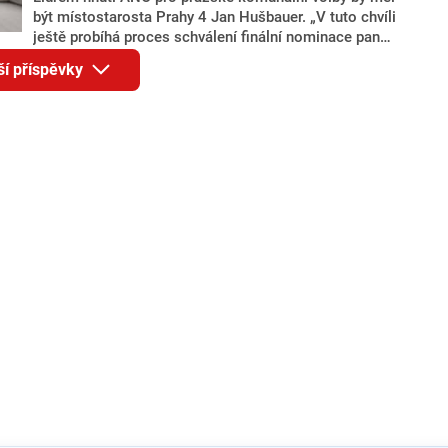
být místostarosta Prahy 4 Jan Hušbauer. „V tuto chvíli
ještě probíhá proces schválení finální nominace pana
Jana Hušbauera Výborem hnutí ANO,“ uvedl pro
ší příspěvky
redakci místopředseda pražského ANO Martin
Benkovič. O Hušbauerovi se spekulovalo jako o
náhradníkovi v čele pražské kandidátky poté, co
rezignoval po sérii nejasností v majetkových
přiznáních a pořizování bytů Ondřej Prokop. Zároveň
ale stále není jasné, kdo bude za ANO kandidovat ve
dvou ze tří pražských obvodů do horní komory
parlamentu. ANO má v Praze dlouhodobě horší
výsledky než ve zbytku republiky.