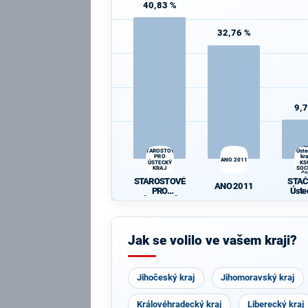
40,83 %
32,76 %
9,
STAČ
STAROSTOVÉ
Úst
PRO
kra
ANO 2011
ÚSTECKÝ
KS
KRAJ
SOC
Č
STAROSTOVÉ
STAČ
ANO 2011
PRO
Úst
ÚSTECKÝ
kraji 
KRAJ
SOC
Č
Jak se volilo ve vašem kraji?
Jihočeský kraj
Jihomoravský kraj
Královéhradecký kraj
Liberecký kraj