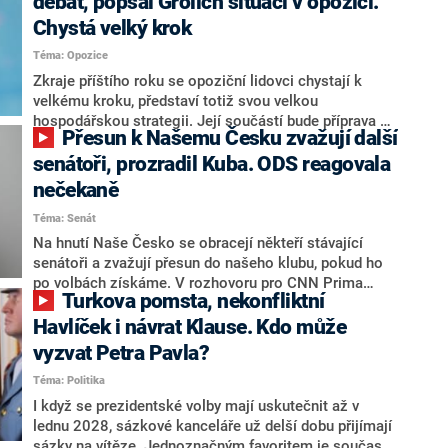
debat, popsal Grolich situaci v opozici.
Chystá velký krok
Téma: Opozice
Zkraje příštího roku se opoziční lidovci chystají k
velkému kroku, představí totiž svou velkou
hospodářskou strategii. Její součástí bude příprava na
Přesun k Našemu Česku zvažují další
stárnutí populace, řekl ve středu na setkání s novináři
nový předseda lidovců Jan Grolich. Ten zároveň v
senátoři, prozradil Kuba. ODS reagovala
senátních volbách kandiduje ve Vyškově. Popsal i
nečekaně
aktivitu opozice, o níž vládní strany nebo političtí
Téma: Senát
komentátoři mluví jako o slabé a v defenzivě. „Je to
úmorná práce upozorňovat na chyby vlády. Ministři s
Na hnutí Naše Česko se obracejí někteří stávající
námi navíc nechodí do debat. Chceme ale ukazovat
senátoři a zvažují přesun do našeho klubu, pokud ho
svoje témata,“ odpověděl Grolich na dotaz CNN Prima
po volbách získáme. V rozhovoru pro CNN Prima
Turkova pomsta, nekonfliktní
NEWS.
NEWS to řekl zakladatel hnutí a jihočeský hejtman
Martin Kuba. Konkrétní nebyl, ale získat by takto mohl
Havlíček i návrat Klause. Kdo může
například senátora Zdeňka Hrabu, který je dnes
vyzvat Petra Pavla?
součástí klubu ODS a TOP 09. Hraba to na dotaz
Téma: Politika
redakce nevyloučil. Předseda klubu senátorů ODS
Zdeněk Nytra redakci řekl, že počítá s odchodem
I když se prezidentské volby mají uskutečnit až v
některých senátorů z klubu a že Naše Česko není
lednu 2028, sázkové kanceláře už delší dobu přijímají
nepřítel, ale soupeř.
sázky na vítěze. Jednoznačným favoritem je současná