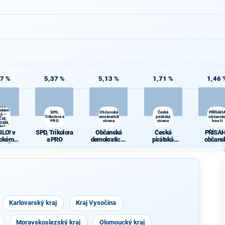
77 %
5,37 %
5,13 %
1,71 %
1,46 
ILO! v
eckém
SPD,
Občanská
Česká
PŘÍSAH
ji –
Trikolora a
demokratická
pirátská
občansk
ČM,
PRO
strana
strana
hnutí
DEM,
SNS
ILO! v
SPD, Trikolora
Občanská
Česká
PŘÍSA
eckém
a PRO
demokratická
pirátská
občans
– KSČM,
strana
strana
hnutí
DEM,
SNS
Karlovarský kraj
Kraj Vysočina
Moravskoslezský kraj
Olomoucký kraj