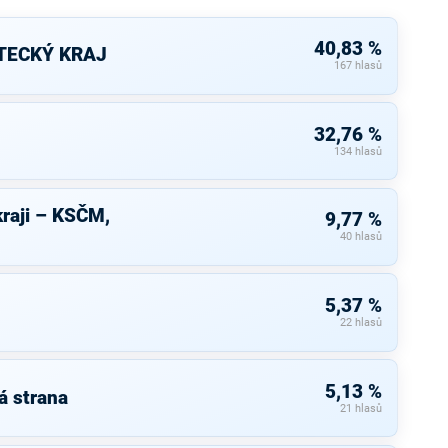
40,83 %
TECKÝ KRAJ
167 hlasů
32,76 %
134 hlasů
raji – KSČM,
9,77 %
40 hlasů
5,37 %
22 hlasů
5,13 %
á strana
21 hlasů