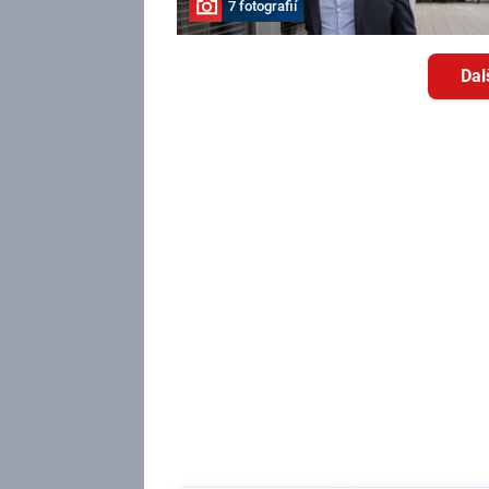
7 fotografií
Dal