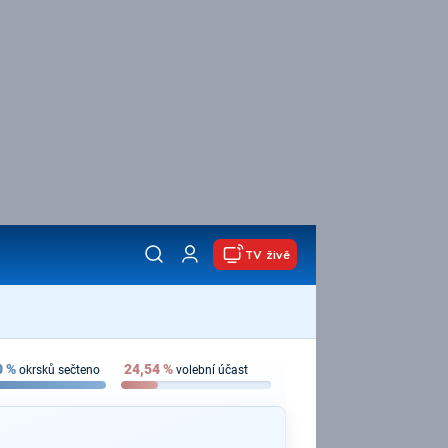
TV živě
0
%
24,54
%
okrsků sečteno
volební účast