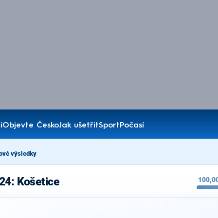
í
Objevte Česko
Jak ušetřit
Sport
Počasí
ové výsledky
24: Košetice
100,0