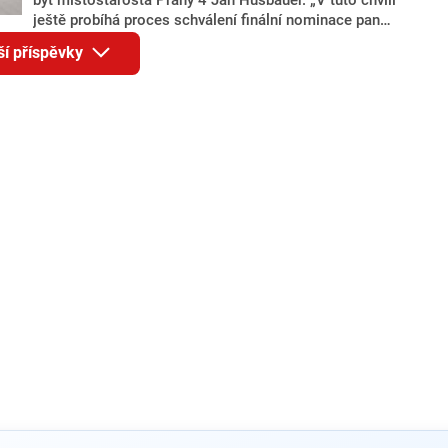
ještě probíhá proces schválení finální nominace pana
Jana Hušbauera Výborem hnutí ANO,“ uvedl pro
ší příspěvky
redakci místopředseda pražského ANO Martin
Benkovič. O Hušbauerovi se spekulovalo jako o
náhradníkovi v čele pražské kandidátky poté, co
rezignoval po sérii nejasností v majetkových
přiznáních a pořizování bytů Ondřej Prokop. Zároveň
ale stále není jasné, kdo bude za ANO kandidovat ve
dvou ze tří pražských obvodů do horní komory
parlamentu. ANO má v Praze dlouhodobě horší
výsledky než ve zbytku republiky.