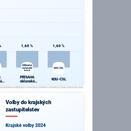
%
1,60 %
1,60 %
PŘÍSAHA
občanské
KDU-ČSL
hnutí
á
PŘÍSAHA
KDU-ČSL
ká
občanské
a
hnutí
Volby do krajských
zastupitelstev
Krajské volby 2024