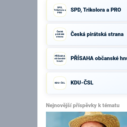
SPD,
SPD, Trikolora a PRO
Trikolora a
PRO
Česká
Česká pirátská strana
pirátská
strana
PŘÍSAHA
PŘÍSAHA občanské hnu
občanské
hnutí
KDU-ČSL
KDU-ČSL
Nejnovější příspěvky k tématu