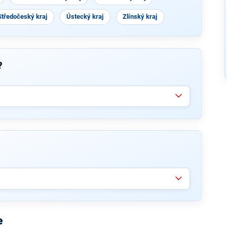
Středočeský kraj
Ústecký kraj
Zlínský kraj
?
e