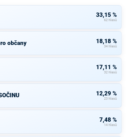
33,15 %
62 hlasů
18,18 %
pro občany
34 hlasů
17,11 %
32 hlasů
12,29 %
SOČINU
23 hlasů
7,48 %
14 hlasů