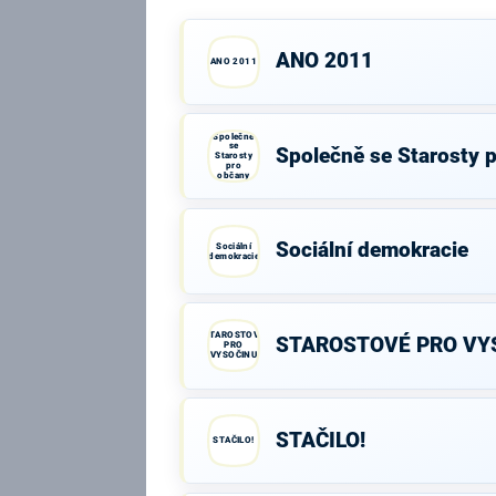
ANO 2011
ANO 2011
Společně
se
Společně se Starosty 
Starosty
pro
občany
Sociální demokracie
Sociální
demokracie
STAROSTOVÉ
STAROSTOVÉ PRO VY
PRO
VYSOČINU
STAČILO!
STAČILO!