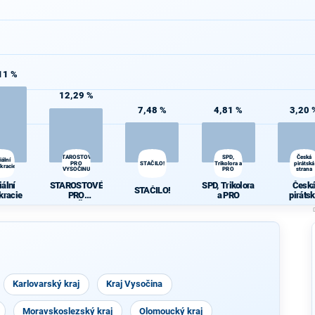
11 %
12,29 %
7,48 %
4,81 %
3,20 
STAROSTOVÉ
SPD,
Česká
iální
PRO
STAČILO!
Trikolora a
pirátská
kracie
VYSOČINU
PRO
strana
iální
STAROSTOVÉ
SPD, Trikolora
Česk
STAČILO!
kracie
PRO
a PRO
piráts
VYSOČINU
stran
Karlovarský kraj
Kraj Vysočina
Moravskoslezský kraj
Olomoucký kraj