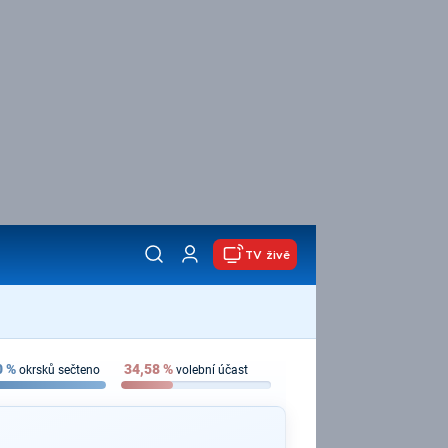
TV živě
0
%
34,58
%
okrsků sečteno
volební účast