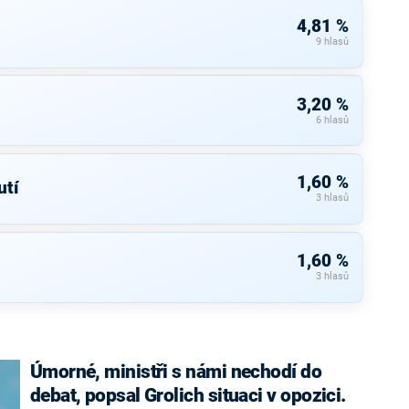
4,81 %
9 hlasů
3,20 %
6 hlasů
1,60 %
tí
3 hlasů
1,60 %
3 hlasů
Úmorné, ministři s námi nechodí do
debat, popsal Grolich situaci v opozici.