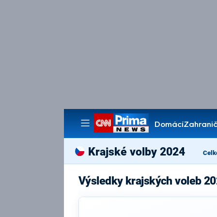
Domácí
Zahranič
Pořady
Krajské volby 2024
Celk
Výsledky krajských voleb 20