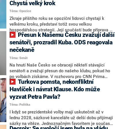
Chystá velký krok
Téma: Opozice
Zkraje příštího roku se opoziční lidovci chystají k
velkému kroku, představí totiž svou velkou
hospodářskou strategii. Její součástí bude příprava na
Přesun k Našemu Česku zvažují další
stárnutí populace, řekl ve středu na setkání s novináři
nový předseda lidovců Jan Grolich. Ten zároveň v
senátoři, prozradil Kuba. ODS reagovala
senátních volbách kandiduje ve Vyškově. Popsal i
nečekaně
aktivitu opozice, o níž vládní strany nebo političtí
Téma: Senát
komentátoři mluví jako o slabé a v defenzivě. „Je to
úmorná práce upozorňovat na chyby vlády. Ministři s
Na hnutí Naše Česko se obracejí někteří stávající
námi navíc nechodí do debat. Chceme ale ukazovat
senátoři a zvažují přesun do našeho klubu, pokud ho
svoje témata,“ odpověděl Grolich na dotaz CNN Prima
po volbách získáme. V rozhovoru pro CNN Prima
Turkova pomsta, nekonfliktní
NEWS.
NEWS to řekl zakladatel hnutí a jihočeský hejtman
Martin Kuba. Konkrétní nebyl, ale získat by takto mohl
Havlíček i návrat Klause. Kdo může
například senátora Zdeňka Hrabu, který je dnes
vyzvat Petra Pavla?
součástí klubu ODS a TOP 09. Hraba to na dotaz
Téma: Politika
redakce nevyloučil. Předseda klubu senátorů ODS
Zdeněk Nytra redakci řekl, že počítá s odchodem
I když se prezidentské volby mají uskutečnit až v
některých senátorů z klubu a že Naše Česko není
lednu 2028, sázkové kanceláře už delší dobu přijímají
nepřítel, ale soupeř.
sázky na vítěze. Jednoznačným favoritem je současná
Decroix: Se svoločí jsem byla na vládu