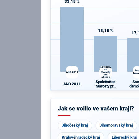
33,15 %
18,18 %
17,
Společně
se
Soc
ANO 2011
Starosty
demo
pro
občany
Společně se
Soc
ANO 2011
Starosty pro
demo
občany
Jak se volilo ve vašem kraji?
Jihočeský kraj
Jihomoravský kraj
Královéhradecký kraj
Liberecký kraj