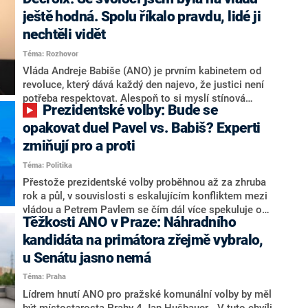
hlava státu Petr Pavel. Daleko za ním pak bookmakeři
zmiňují dva výrazné politiky ANO, tedy premiéra
ještě hodná. Spolu říkalo pravdu, lidé ji
Andreje Babiše a ministra průmyslu Karla Havlíčka.
nechtěli vidět
Oblíbeným tipem samotných sázkařů je poslanec za
Téma: Rozhovor
Motoristy Filip Turek. Politolog Jan Kubáček nicméně
o případné kandidatuře kohokoliv ze zmíněné trojice
Vláda Andreje Babiše (ANO) je prvním kabinetem od
značně pochybuje. Podle něj současná koalice dosud
revoluce, který dává každý den najevo, že justici není
nemá osobu, která by Pavlovi mohla konkurovat.
potřeba respektovat. Alespoň to si myslí stínová
Prezidentské volby: Bude se
ministryně spravedlnosti ODS Eva Decroix. V
rozhovoru pro CNN Prima NEWS si nebrala servítky
opakovat duel Pavel vs. Babiš? Experti
ohledně politického výkonu svého nástupce Jeronýma
zmiňují pro a proti
Tejce (za ANO) či vládní zmocněnkyně pro lidská
Téma: Politika
práva Taťány Malé (ANO). Označením „svoloč“ na
adresu vlády prý byla ještě hodná. Decroix se také
Přestože prezidentské volby proběhnou až za zhruba
vrátila k volební porážce koalice Spolu či promluvila o
rok a půl, v souvislosti s eskalujícím konfliktem mezi
hnutí Naše Česko Martina Kuby.
vládou a Petrem Pavlem se čím dál více spekuluje o
Těžkosti ANO v Praze: Náhradního
tom, koho by do bitvy o Hrad mohla vyslat současná
koalice. Někteří političtí komentátoři znovu vytahují
kandidáta na primátora zřejmě vybralo,
jméno premiéra Andreje Babiše (ANO). Jak moc je
u Senátu jasno nemá
pravděpodobné, že se v prezidentských volbách 2028
Téma: Praha
bude znovu opakovat souboj z roku 2023?
Lídrem hnutí ANO pro pražské komunální volby by měl
být místostarosta Prahy 4 Jan Hušbauer. „V tuto chvíli