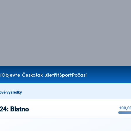
í
Objevte Česko
Jak ušetřit
Sport
Počasí
ové výsledky
24: Blatno
100,0