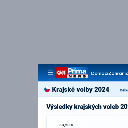
Domácí
Zahranič
Pořady
Krajské volby 2024
Celk
Výsledky krajských voleb 20
53,20 %