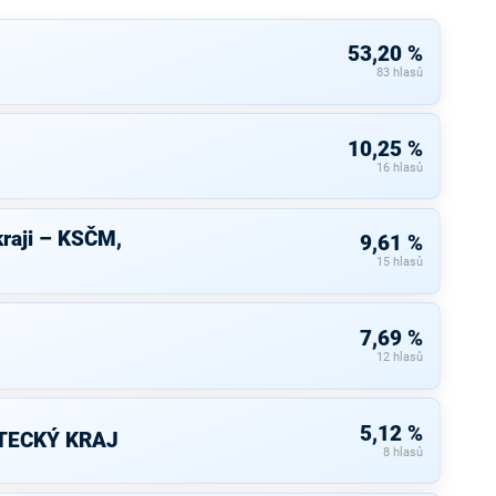
53,20 %
83 hlasů
10,25 %
16 hlasů
raji – KSČM,
9,61 %
15 hlasů
7,69 %
12 hlasů
5,12 %
TECKÝ KRAJ
8 hlasů