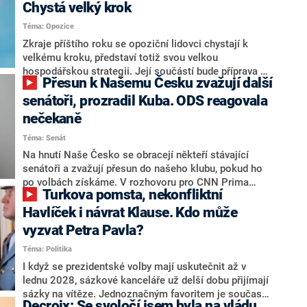
Chystá velký krok
Téma: Opozice
Zkraje příštího roku se opoziční lidovci chystají k
velkému kroku, představí totiž svou velkou
hospodářskou strategii. Její součástí bude příprava na
Přesun k Našemu Česku zvažují další
stárnutí populace, řekl ve středu na setkání s novináři
nový předseda lidovců Jan Grolich. Ten zároveň v
senátoři, prozradil Kuba. ODS reagovala
senátních volbách kandiduje ve Vyškově. Popsal i
nečekaně
aktivitu opozice, o níž vládní strany nebo političtí
Téma: Senát
komentátoři mluví jako o slabé a v defenzivě. „Je to
úmorná práce upozorňovat na chyby vlády. Ministři s
Na hnutí Naše Česko se obracejí někteří stávající
námi navíc nechodí do debat. Chceme ale ukazovat
senátoři a zvažují přesun do našeho klubu, pokud ho
svoje témata,“ odpověděl Grolich na dotaz CNN Prima
po volbách získáme. V rozhovoru pro CNN Prima
Turkova pomsta, nekonfliktní
NEWS.
NEWS to řekl zakladatel hnutí a jihočeský hejtman
Martin Kuba. Konkrétní nebyl, ale získat by takto mohl
Havlíček i návrat Klause. Kdo může
například senátora Zdeňka Hrabu, který je dnes
vyzvat Petra Pavla?
součástí klubu ODS a TOP 09. Hraba to na dotaz
Téma: Politika
redakce nevyloučil. Předseda klubu senátorů ODS
Zdeněk Nytra redakci řekl, že počítá s odchodem
I když se prezidentské volby mají uskutečnit až v
některých senátorů z klubu a že Naše Česko není
lednu 2028, sázkové kanceláře už delší dobu přijímají
nepřítel, ale soupeř.
sázky na vítěze. Jednoznačným favoritem je současná
Decroix: Se svoločí jsem byla na vládu