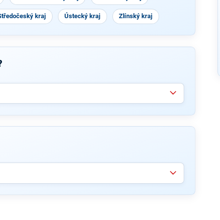
Středočeský kraj
Ústecký kraj
Zlínský kraj
?