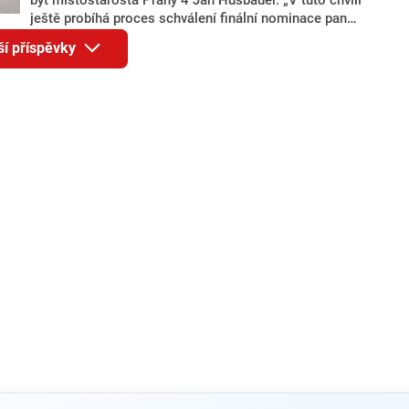
ještě probíhá proces schválení finální nominace pana
Jana Hušbauera Výborem hnutí ANO,“ uvedl pro
ší příspěvky
redakci místopředseda pražského ANO Martin
Benkovič. O Hušbauerovi se spekulovalo jako o
náhradníkovi v čele pražské kandidátky poté, co
rezignoval po sérii nejasností v majetkových
přiznáních a pořizování bytů Ondřej Prokop. Zároveň
ale stále není jasné, kdo bude za ANO kandidovat ve
dvou ze tří pražských obvodů do horní komory
parlamentu. ANO má v Praze dlouhodobě horší
výsledky než ve zbytku republiky.