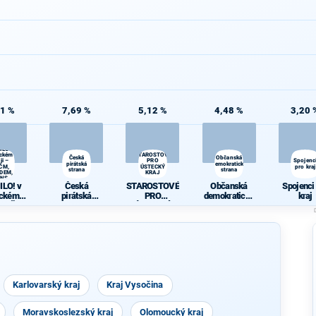
61 %
7,69 %
5,12 %
4,48 %
3,20 
ILO! v
eckém
STAROSTOVÉ
Česká
Občanská
ji –
PRO
Spojenc
pirátská
demokratická
ČM,
ÚSTECKÝ
pro kraj
strana
strana
DEM,
KRAJ
SNS
ILO! v
Česká
STAROSTOVÉ
Občanská
Spojenci
eckém
pirátská
PRO
demokratická
kraj
– KSČM,
strana
ÚSTECKÝ
strana
DEM,
KRAJ
SNS
Karlovarský kraj
Kraj Vysočina
Moravskoslezský kraj
Olomoucký kraj