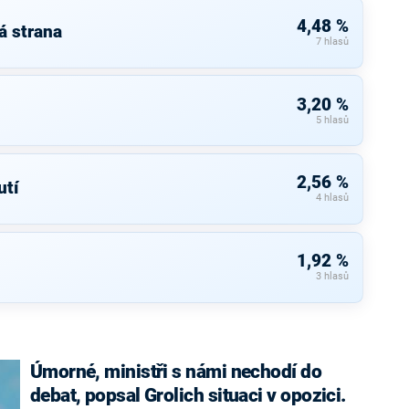
4,48 %
á strana
7 hlasů
3,20 %
5 hlasů
2,56 %
tí
4 hlasů
1,92 %
3 hlasů
Úmorné, ministři s námi nechodí do
debat, popsal Grolich situaci v opozici.