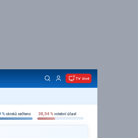
TV živě
0
%
38,54
%
okrsků sečteno
volební účast