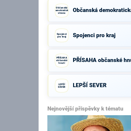
Občanská
Občanská demokratick
demokratická
strana
Spojenci pro kraj
Spojenci
pro kraj
PŘÍSAHA
PŘÍSAHA občanské hnu
občanské
hnutí
LEPŠÍ SEVER
LEPŠÍ
SEVER
Nejnovější příspěvky k tématu