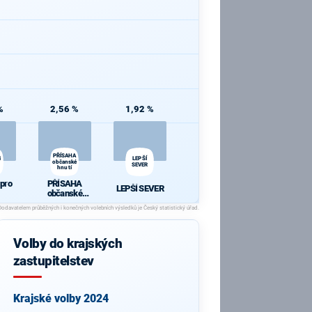
%
2,56 %
1,92 %
PŘÍSAHA
i
LEPŠÍ
občanské
SEVER
hnutí
 pro
PŘÍSAHA
LEPŠÍ SEVER
občanské
hnutí
Volby do krajských
zastupitelstev
Krajské volby 2024