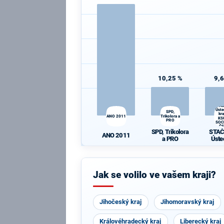
10,25 %
9,
STAČ
Úst
SPD,
kra
ANO 2011
Trikolora a
KS
PRO
SOC
Č
SPD, Trikolora
STAČ
ANO 2011
a PRO
Úst
kraji 
SOC
Č
Jak se volilo ve vašem kraji?
Jihočeský kraj
Jihomoravský kraj
Královéhradecký kraj
Liberecký kraj