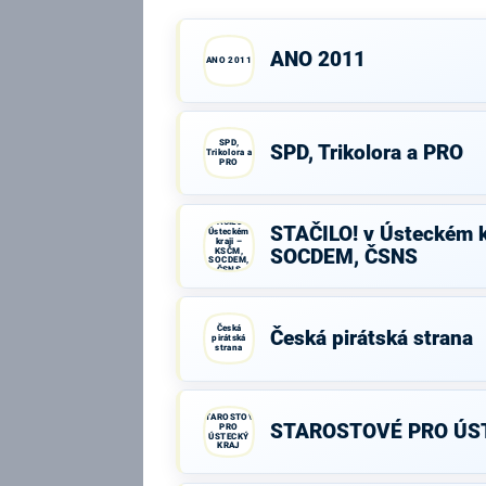
ANO 2011
ANO 2011
SPD,
SPD, Trikolora a PRO
Trikolora a
PRO
STAČILO! v
STAČILO! v Ústeckém k
Ústeckém
kraji –
KSČM,
SOCDEM, ČSNS
SOCDEM,
ČSNS
Česká
Česká pirátská strana
pirátská
strana
STAROSTOVÉ
STAROSTOVÉ PRO ÚS
PRO
ÚSTECKÝ
KRAJ