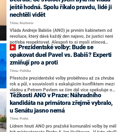
hlava státu Petr Pavel. Daleko za ním pak bookmakeři
zmiňují dva výrazné politiky ANO, tedy premiéra
ještě hodná. Spolu říkalo pravdu, lidé ji
Andreje Babiše a ministra průmyslu Karla Havlíčka.
nechtěli vidět
Oblíbeným tipem samotných sázkařů je poslanec za
Téma: Rozhovor
Motoristy Filip Turek. Politolog Jan Kubáček nicméně
o případné kandidatuře kohokoliv ze zmíněné trojice
Vláda Andreje Babiše (ANO) je prvním kabinetem od
značně pochybuje. Podle něj současná koalice dosud
revoluce, který dává každý den najevo, že justici není
nemá osobu, která by Pavlovi mohla konkurovat.
potřeba respektovat. Alespoň to si myslí stínová
Prezidentské volby: Bude se
ministryně spravedlnosti ODS Eva Decroix. V
rozhovoru pro CNN Prima NEWS si nebrala servítky
opakovat duel Pavel vs. Babiš? Experti
ohledně politického výkonu svého nástupce Jeronýma
zmiňují pro a proti
Tejce (za ANO) či vládní zmocněnkyně pro lidská
Téma: Politika
práva Taťány Malé (ANO). Označením „svoloč“ na
adresu vlády prý byla ještě hodná. Decroix se také
Přestože prezidentské volby proběhnou až za zhruba
vrátila k volební porážce koalice Spolu či promluvila o
rok a půl, v souvislosti s eskalujícím konfliktem mezi
hnutí Naše Česko Martina Kuby.
vládou a Petrem Pavlem se čím dál více spekuluje o
Těžkosti ANO v Praze: Náhradního
tom, koho by do bitvy o Hrad mohla vyslat současná
koalice. Někteří političtí komentátoři znovu vytahují
kandidáta na primátora zřejmě vybralo,
jméno premiéra Andreje Babiše (ANO). Jak moc je
u Senátu jasno nemá
pravděpodobné, že se v prezidentských volbách 2028
Téma: Praha
bude znovu opakovat souboj z roku 2023?
Lídrem hnutí ANO pro pražské komunální volby by měl
být místostarosta Prahy 4 Jan Hušbauer. „V tuto chvíli