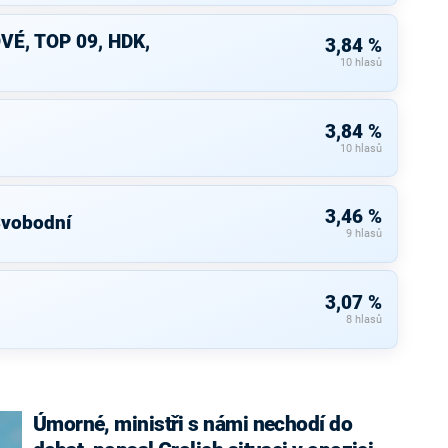
VÉ, TOP 09, HDK,
3,84 %
10 hlasů
3,84 %
10 hlasů
3,46 %
Svobodní
9 hlasů
3,07 %
8 hlasů
Úmorné, ministři s námi nechodí do