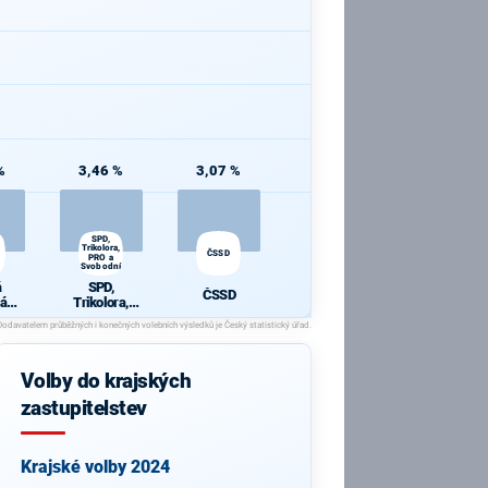
%
3,46 %
3,07 %
SPD,
Trikolora,
ČSSD
PRO a
Svobodní
á
SPD,
ČSSD
ká
Trikolora,
a
PRO a
Svobodní
Volby do krajských
zastupitelstev
Krajské volby 2024