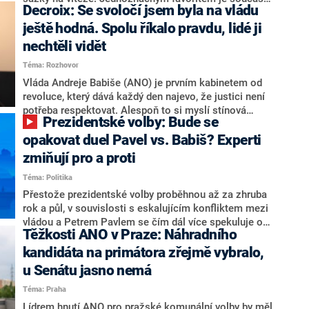
Decroix: Se svoločí jsem byla na vládu
hlava státu Petr Pavel. Daleko za ním pak bookmakeři
zmiňují dva výrazné politiky ANO, tedy premiéra
ještě hodná. Spolu říkalo pravdu, lidé ji
Andreje Babiše a ministra průmyslu Karla Havlíčka.
nechtěli vidět
Oblíbeným tipem samotných sázkařů je poslanec za
Téma: Rozhovor
Motoristy Filip Turek. Politolog Jan Kubáček nicméně
o případné kandidatuře kohokoliv ze zmíněné trojice
Vláda Andreje Babiše (ANO) je prvním kabinetem od
značně pochybuje. Podle něj současná koalice dosud
revoluce, který dává každý den najevo, že justici není
nemá osobu, která by Pavlovi mohla konkurovat.
potřeba respektovat. Alespoň to si myslí stínová
Prezidentské volby: Bude se
ministryně spravedlnosti ODS Eva Decroix. V
rozhovoru pro CNN Prima NEWS si nebrala servítky
opakovat duel Pavel vs. Babiš? Experti
ohledně politického výkonu svého nástupce Jeronýma
zmiňují pro a proti
Tejce (za ANO) či vládní zmocněnkyně pro lidská
Téma: Politika
práva Taťány Malé (ANO). Označením „svoloč“ na
adresu vlády prý byla ještě hodná. Decroix se také
Přestože prezidentské volby proběhnou až za zhruba
vrátila k volební porážce koalice Spolu či promluvila o
rok a půl, v souvislosti s eskalujícím konfliktem mezi
hnutí Naše Česko Martina Kuby.
vládou a Petrem Pavlem se čím dál více spekuluje o
Těžkosti ANO v Praze: Náhradního
tom, koho by do bitvy o Hrad mohla vyslat současná
koalice. Někteří političtí komentátoři znovu vytahují
kandidáta na primátora zřejmě vybralo,
jméno premiéra Andreje Babiše (ANO). Jak moc je
u Senátu jasno nemá
pravděpodobné, že se v prezidentských volbách 2028
Téma: Praha
bude znovu opakovat souboj z roku 2023?
Lídrem hnutí ANO pro pražské komunální volby by měl