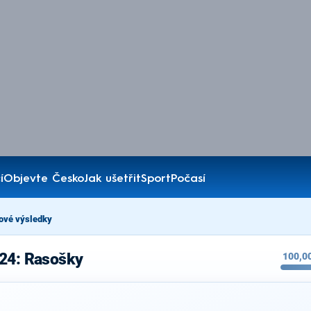
í
Objevte Česko
Jak ušetřit
Sport
Počasí
ové výsledky
024: Rasošky
100,0