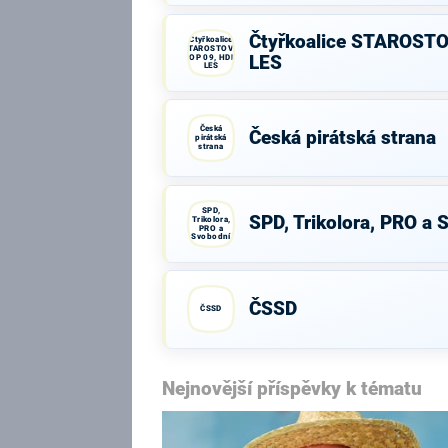
Čtyřkoalice STAROSTO
Čtyřkoalice
STAROSTOVÉ,
TOP 09, HDK,
LES
LES
Česká
Česká pirátská strana
pirátská
strana
SPD,
SPD, Trikolora, PRO a 
Trikolora,
PRO a
Svobodní
ČSSD
ČSSD
Nejnovější příspěvky k tématu