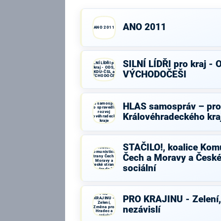
ANO 2011
ANO 2011
SILNÍ LÍDŘI pro kraj -
SILNÍ LÍDŘI pro
kraj - ODS,
KDU-ČSL a
VÝCHODOČEŠI
VÝCHODOČEŠI
HLAS samospráv –
HLAS samospráv – pro 
pro spravedlivý
rozvoj
Královéhradeckého kra
Královéhradeckého
kraje
STAČILO!,
STAČILO!, koalice Komu
koalice
Komunistické
Čech a Moravy a České
strany Čech a
Moravy a
České strany
sociální
národně
sociální
PRO
PRO KRAJINU - Zelení,
KRAJINU -
Zelení,
Změna pro
nezávislí
Hradec a
nezávislí