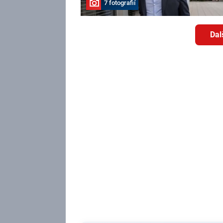
7 fotografií
Dal