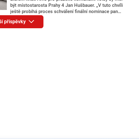
být místostarosta Prahy 4 Jan Hušbauer. „V tuto chvíli
ještě probíhá proces schválení finální nominace pana
Jana Hušbauera Výborem hnutí ANO,“ uvedl pro
ší příspěvky
redakci místopředseda pražského ANO Martin
Benkovič. O Hušbauerovi se spekulovalo jako o
náhradníkovi v čele pražské kandidátky poté, co
rezignoval po sérii nejasností v majetkových
přiznáních a pořizování bytů Ondřej Prokop. Zároveň
ale stále není jasné, kdo bude za ANO kandidovat ve
dvou ze tří pražských obvodů do horní komory
parlamentu. ANO má v Praze dlouhodobě horší
výsledky než ve zbytku republiky.