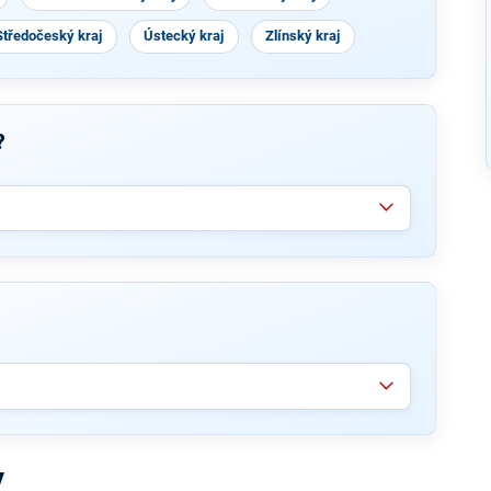
Středočeský kraj
Ústecký kraj
Zlínský kraj
?
y