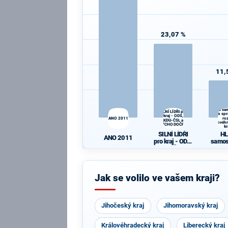
23,07 %
11,
HLAS sa
SILNÍ LÍDŘI pro
pro spr
kraj - ODS,
ro
ANO 2011
KDU-ČSL a
Královéh
VÝCHODOČEŠI
kr
SILNÍ LÍDŘI
H
ANO 2011
pro kraj - ODS,
samos
KDU-ČSL a
p
VÝCHODOČE
sprav
ŠI
ro
Králov
Jak se volilo ve vašem kraji?
kého
Jihočeský kraj
Jihomoravský kraj
Královéhradecký kraj
Liberecký kraj