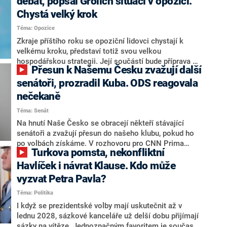
debat, popsal Grolich situaci v opozici.
Chystá velký krok
Téma: Opozice
Zkraje příštího roku se opoziční lidovci chystají k
velkému kroku, představí totiž svou velkou
hospodářskou strategii. Její součástí bude příprava na
Přesun k Našemu Česku zvažují další
stárnutí populace, řekl ve středu na setkání s novináři
nový předseda lidovců Jan Grolich. Ten zároveň v
senátoři, prozradil Kuba. ODS reagovala
senátních volbách kandiduje ve Vyškově. Popsal i
nečekaně
aktivitu opozice, o níž vládní strany nebo političtí
Téma: Senát
komentátoři mluví jako o slabé a v defenzivě. „Je to
úmorná práce upozorňovat na chyby vlády. Ministři s
Na hnutí Naše Česko se obracejí někteří stávající
námi navíc nechodí do debat. Chceme ale ukazovat
senátoři a zvažují přesun do našeho klubu, pokud ho
svoje témata,“ odpověděl Grolich na dotaz CNN Prima
po volbách získáme. V rozhovoru pro CNN Prima
Turkova pomsta, nekonfliktní
NEWS.
NEWS to řekl zakladatel hnutí a jihočeský hejtman
Martin Kuba. Konkrétní nebyl, ale získat by takto mohl
Havlíček i návrat Klause. Kdo může
například senátora Zdeňka Hrabu, který je dnes
vyzvat Petra Pavla?
součástí klubu ODS a TOP 09. Hraba to na dotaz
Téma: Politika
redakce nevyloučil. Předseda klubu senátorů ODS
Zdeněk Nytra redakci řekl, že počítá s odchodem
I když se prezidentské volby mají uskutečnit až v
některých senátorů z klubu a že Naše Česko není
lednu 2028, sázkové kanceláře už delší dobu přijímají
nepřítel, ale soupeř.
sázky na vítěze. Jednoznačným favoritem je současná