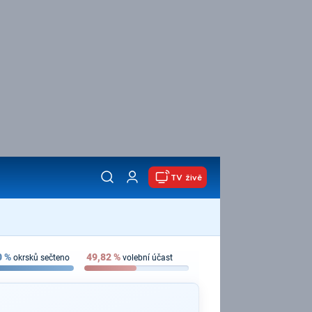
TV živě
0
%
49,82
%
okrsků sečteno
volební účast