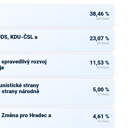
38,46 %
100 hlasů
 ODS, KDU-ČSL a
23,07 %
60 hlasů
spravedlivý rozvoj
11,53 %
je
30 hlasů
nistické strany
5,00 %
 strany národně
13 hlasů
 Změna pro Hradec a
4,61 %
12 hlasů