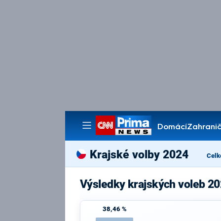
Domácí
Zahranič
Pořady
Krajské volby 2024
Celk
Výsledky krajských voleb 2
38,46 %