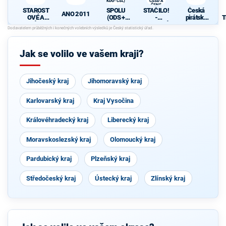
KDU-ČSL)
ČSSD A
ČSNS
STAROST
SPOLU
STAČILO!
Česká
ANO 2011
OVÉ A
(ODS +
-
pirátská
T
NEZÁVISL
TOP 09 +
SPOJENÁ
strana
Í
KDU-ČSL)
LEVICE
KSČM,
ČSSD A
Jak se volilo ve vašem kraji?
ČSNS
Jihočeský kraj
Jihomoravský kraj
Karlovarský kraj
Kraj Vysočina
Královéhradecký kraj
Liberecký kraj
Moravskoslezský kraj
Olomoucký kraj
Pardubický kraj
Plzeňský kraj
Středočeský kraj
Ústecký kraj
Zlínský kraj