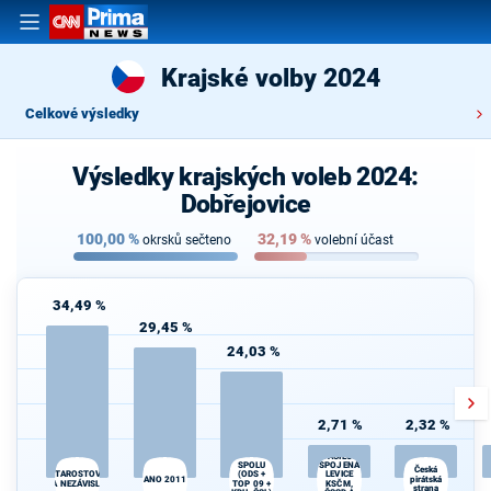
Krajské volby 2024
Celkové výsledky
Výsledky krajských voleb 2024:
Dobřejovice
100,00
%
32,19
%
okrsků sečteno
volební účast
34,49 %
29,45 %
24,03 %
2,71 %
2,32 %
STAČILO! -
SPOLU
SPOJENÁ
Česká
STAROSTOVÉ
(ODS +
LEVICE
ANO 2011
pirátská
A NEZÁVISLÍ
TOP 09 +
KSČM,
strana