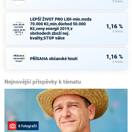
3 hlasů
LEPŠÍ ŽIVOT
PRO LIDI-
LEPŠÍ ŽIVOT PRO LIDI-min.mzda
min.mzda
70.000
70.000 Kč,min.důchod 50.000
Kč,min.důchod
1,16 %
50.000
Kč,ceny energií 2019,v
Kč,ceny energií
3 hlasů
2019,v
obchodech zboží nej.
obchodech
kvality,STOP válce
zboží nej.
kvality,STOP
válce
1,16 %
PŘÍSAHA
PŘÍSAHA občanské hnutí
občanské
hnutí
3 hlasů
Nejnovější příspěvky k tématu
8 fotografií