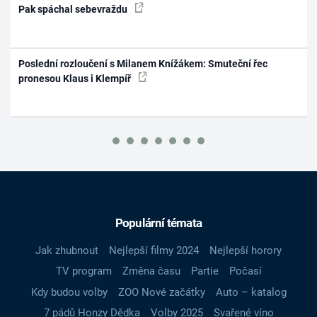
Pak spáchal sebevraždu
Poslední rozloučení s Milanem Knížákem: Smuteční řec
pronesou Klaus i Klempíř
Populární témata
Jak zhubnout
Nejlepší filmy 2024
Nejlepší horory
TV program
Změna času
Partie
Počasí
Kdy budou volby
ZOO Nové začátky
Auto – katalog
7 pádů Honzy Dědka
Volby 2025
Svařené víno