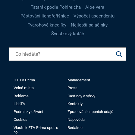
Tatarák podle Pohlreicha
Aloe vera
Pěstování lichořeřišnice
Výpočet ascendentu
Tvarohové knedlíky
Nejlepší palačinky
Švestkový koláč
O FTV Prima
Management
Volná místa
Press
Reklama
Castingy a výzvy
HbbTV
Kontakty
Podmínky užívání
Zpracování osobních údajů
Cookies
Nápověda
Vlastník FTV Prima spol. s
Redakce
r.o.