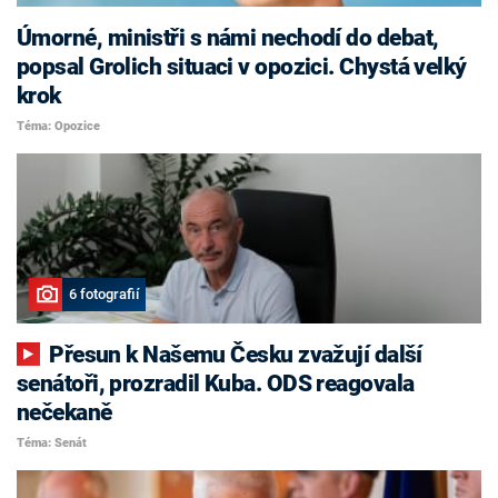
Úmorné, ministři s námi nechodí do debat,
popsal Grolich situaci v opozici. Chystá velký
krok
Téma: Opozice
6 fotografií
Přesun k Našemu Česku zvažují další
senátoři, prozradil Kuba. ODS reagovala
nečekaně
Téma: Senát