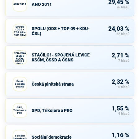
29,45 %
ANO 2011
ANO 2011
76 hlasů
SPOLU
24,03 %
SPOLU (ODS + TOP 09 + KDU-
(ODS +
TOP 09 +
ČSL)
62 hlasů
KDU-ČSL)
STAČILO! -
SPOJENÁ
2,71 %
STAČILO! - SPOJENÁ LEVICE
LEVICE
KSČM,
KSČM, ČSSD A ČSNS
7 hlasů
ČSSD A
ČSNS
2,32 %
Česká
Česká pirátská strana
pirátská
strana
6 hlasů
1,55 %
SPD,
SPD, Trikolora a PRO
Trikolora a
PRO
4 hlasů
1,16 %
Sociální
Sociální demokracie
demokracie