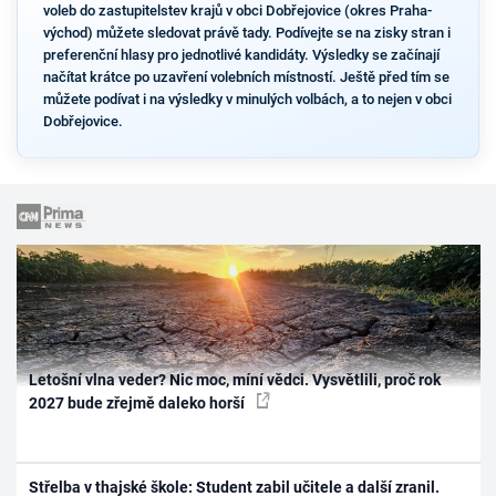
voleb do zastupitelstev krajů v obci Dobřejovice (okres Praha-
východ) můžete sledovat právě tady. Podívejte se na zisky stran i
preferenční hlasy pro jednotlivé kandidáty. Výsledky se začínají
načítat krátce po uzavření volebních místností. Ještě před tím se
můžete podívat i na výsledky v minulých volbách, a to nejen v obci
Dobřejovice.
Letošní vlna veder? Nic moc, míní vědci. Vysvětlili, proč rok
2027 bude zřejmě daleko horší
Střelba v thajské škole: Student zabil učitele a další zranil.