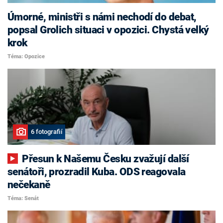
Úmorné, ministři s námi nechodí do debat,
popsal Grolich situaci v opozici. Chystá velký
krok
Téma: Opozice
6 fotografií
Přesun k Našemu Česku zvažují další
senátoři, prozradil Kuba. ODS reagovala
nečekaně
Téma: Senát