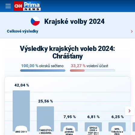
Krajské volby 2024
Celkové výsledky
Výsledky krajských voleb 2024:
Chrášťany
100,00
%
33,27
%
okrsků sečteno
volební účast
42,04 %
25,56 %
7,95 %
6,81 %
6,25 %
SPOLU
Česká
SPD,
STAROSTOVÉ
(ODS +
ANO 2011
pirátská
Trikolora a
A NEZÁVISLÍ
TOP 09 +
strana
PRO