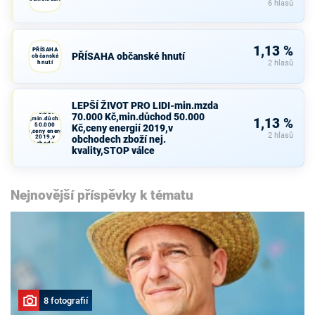
6 hlasů
1,13 %
PŘÍSAHA
PŘÍSAHA občanské hnutí
občanské
hnutí
2 hlasů
LEPŠÍ ŽIVOT
PRO LIDI-
LEPŠÍ ŽIVOT PRO LIDI-min.mzda
min.mzda
70.000
70.000 Kč,min.důchod 50.000
Kč,min.důchod
1,13 %
50.000
Kč,ceny energií 2019,v
Kč,ceny energií
2 hlasů
2019,v
obchodech zboží nej.
obchodech
kvality,STOP válce
zboží nej.
kvality,STOP
válce
Nejnovější příspěvky k tématu
8 fotografií