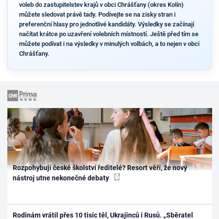
voleb do zastupitelstev krajů v obci Chrášťany (okres Kolín)
můžete sledovat právě tady. Podívejte se na zisky stran i
preferenční hlasy pro jednotlivé kandidáty. Výsledky se začínají
načítat krátce po uzavření volebních místností. Ještě před tím se
můžete podívat i na výsledky v minulých volbách, a to nejen v obci
Chrášťany.
Rozpohybují české školství ředitelé? Resort věří, že nový
nástroj utne nekonečné debaty
Rodinám vrátil přes 10 tisíc těl, Ukrajinců i Rusů. „Sběratel