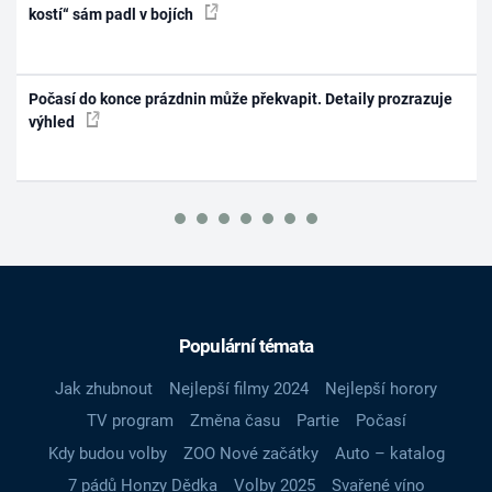
kostí“ sám padl v bojích
Počasí do konce prázdnin může překvapit. Detaily prozrazuje
výhled
Populární témata
Jak zhubnout
Nejlepší filmy 2024
Nejlepší horory
TV program
Změna času
Partie
Počasí
Kdy budou volby
ZOO Nové začátky
Auto – katalog
7 pádů Honzy Dědka
Volby 2025
Svařené víno