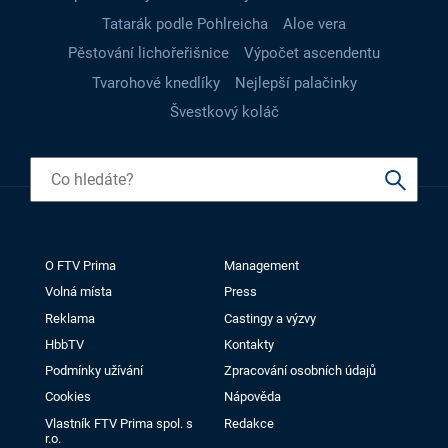
Tatarák podle Pohlreicha
Aloe vera
Pěstování lichořeřišnice
Výpočet ascendentu
Tvarohové knedlíky
Nejlepší palačinky
Švestkový koláč
O FTV Prima
Management
Volná místa
Press
Reklama
Castingy a výzvy
HbbTV
Kontakty
Podmínky užívání
Zpracování osobních údajů
Cookies
Nápověda
Vlastník FTV Prima spol. s
Redakce
r.o.