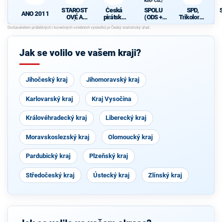
KDU-ČSL)
STAROST
Česká
SPOLU
SPD,
ANO 2011
OVÉ A
pirátská
(ODS +
Trikolora a
NEZÁVISL
strana
TOP 09 +
PRO
Í
KDU-ČSL)
Jak se volilo ve vašem kraji?
Jihočeský kraj
Jihomoravský kraj
Karlovarský kraj
Kraj Vysočina
Královéhradecký kraj
Liberecký kraj
Moravskoslezský kraj
Olomoucký kraj
Pardubický kraj
Plzeňský kraj
Středočeský kraj
Ústecký kraj
Zlínský kraj