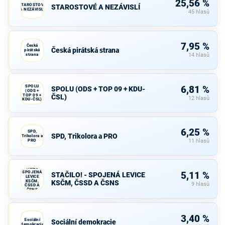
25,56 %
STAROSTOVÉ
STAROSTOVÉ A NEZÁVISLÍ
A NEZÁVISLÍ
45 hlasů
7,95 %
Česká
Česká pirátská strana
pirátská
strana
14 hlasů
SPOLU
6,81 %
SPOLU (ODS + TOP 09 + KDU-
(ODS +
TOP 09 +
ČSL)
12 hlasů
KDU-ČSL)
6,25 %
SPD,
SPD, Trikolora a PRO
Trikolora a
PRO
11 hlasů
STAČILO! -
SPOJENÁ
5,11 %
STAČILO! - SPOJENÁ LEVICE
LEVICE
KSČM,
KSČM, ČSSD A ČSNS
9 hlasů
ČSSD A
ČSNS
3,40 %
Sociální
Sociální demokracie
demokracie