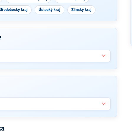
Středočeský kraj
Ústecký kraj
Zlínský kraj
?
ka