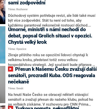
sami zodpovědní
Téma: Rozhovor
Důchodový systém potřebuje revizi, ale lidé také musí
být více zodpovědní. Stát tu není od toho, aby
každému garantoval nekonečně rostoucí důchod.
Úmorné, ministři s námi nechodí do
Chybí tu nový systém a my ho představíme,řekl
hejtman Jihočeského kraje a předseda hnutí Naše
debat, popsal Grolich situaci v opozici.
Česko Martin Kuba v rozhovoru pro CNN Prima NEWS.
Chystá velký krok
V čele státu pak podle něj nemůže být člověk, který by
Téma: Opozice
střetem zájmů omezoval čerpání financí a rozvoj,
dodal. Řešení u Andreje Babiše ale hodnotit nechtěl.
Zkraje příštího roku se opoziční lidovci chystají k
velkému kroku, představí totiž svou velkou
hospodářskou strategii. Její součástí bude příprava na
Přesun k Našemu Česku zvažují další
stárnutí populace, řekl ve středu na setkání s novináři
nový předseda lidovců Jan Grolich. Ten zároveň v
senátoři, prozradil Kuba. ODS reagovala
senátních volbách kandiduje ve Vyškově. Popsal i
nečekaně
aktivitu opozice, o níž vládní strany nebo političtí
Téma: Senát
komentátoři mluví jako o slabé a v defenzivě. „Je to
úmorná práce upozorňovat na chyby vlády. Ministři s
Na hnutí Naše Česko se obracejí někteří stávající
námi navíc nechodí do debat. Chceme ale ukazovat
senátoři a zvažují přesun do našeho klubu, pokud ho
svoje témata,“ odpověděl Grolich na dotaz CNN Prima
po volbách získáme. V rozhovoru pro CNN Prima
Turkova pomsta, nekonfliktní
NEWS.