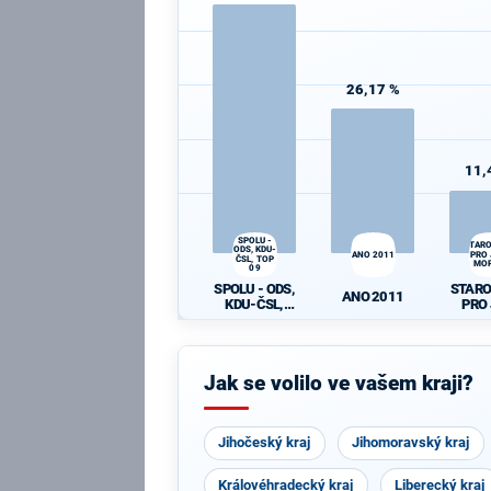
26,17 %
11,
SPOLU -
STAR
ODS, KDU-
ANO 2011
PRO 
ČSL, TOP
MO
09
SPOLU - ODS,
STAR
ANO 2011
KDU-ČSL,
PRO 
TOP 09
MO
Jak se volilo ve vašem kraji?
Jihočeský kraj
Jihomoravský kraj
Královéhradecký kraj
Liberecký kraj