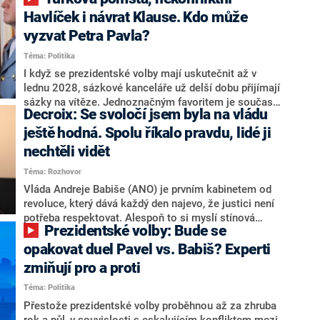
NEWS to řekl zakladatel hnutí a jihočeský hejtman
Martin Kuba. Konkrétní nebyl, ale získat by takto mohl
Havlíček i návrat Klause. Kdo může
například senátora Zdeňka Hrabu, který je dnes
vyzvat Petra Pavla?
součástí klubu ODS a TOP 09. Hraba to na dotaz
Téma: Politika
redakce nevyloučil. Předseda klubu senátorů ODS
Zdeněk Nytra redakci řekl, že počítá s odchodem
I když se prezidentské volby mají uskutečnit až v
některých senátorů z klubu a že Naše Česko není
lednu 2028, sázkové kanceláře už delší dobu přijímají
nepřítel, ale soupeř.
sázky na vítěze. Jednoznačným favoritem je současná
Decroix: Se svoločí jsem byla na vládu
hlava státu Petr Pavel. Daleko za ním pak bookmakeři
zmiňují dva výrazné politiky ANO, tedy premiéra
ještě hodná. Spolu říkalo pravdu, lidé ji
Andreje Babiše a ministra průmyslu Karla Havlíčka.
nechtěli vidět
Oblíbeným tipem samotných sázkařů je poslanec za
Téma: Rozhovor
Motoristy Filip Turek. Politolog Jan Kubáček nicméně
o případné kandidatuře kohokoliv ze zmíněné trojice
Vláda Andreje Babiše (ANO) je prvním kabinetem od
značně pochybuje. Podle něj současná koalice dosud
revoluce, který dává každý den najevo, že justici není
nemá osobu, která by Pavlovi mohla konkurovat.
potřeba respektovat. Alespoň to si myslí stínová
Prezidentské volby: Bude se
ministryně spravedlnosti ODS Eva Decroix. V
rozhovoru pro CNN Prima NEWS si nebrala servítky
opakovat duel Pavel vs. Babiš? Experti
ohledně politického výkonu svého nástupce Jeronýma
zmiňují pro a proti
Tejce (za ANO) či vládní zmocněnkyně pro lidská
Téma: Politika
práva Taťány Malé (ANO). Označením „svoloč“ na
adresu vlády prý byla ještě hodná. Decroix se také
Přestože prezidentské volby proběhnou až za zhruba
vrátila k volební porážce koalice Spolu či promluvila o
rok a půl, v souvislosti s eskalujícím konfliktem mezi