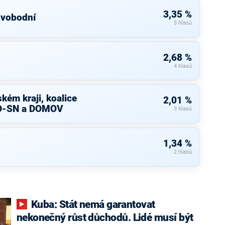
3,35 %
Svobodní
5 hlasů
2,68 %
4 hlasů
ém kraji, koalice
2,01 %
D-SN a DOMOV
3 hlasů
1,34 %
2 hlasů
Kuba: Stát nemá garantovat
nekonečný růst důchodů. Lidé musí být