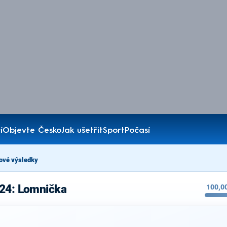
í
Objevte Česko
Jak ušetřit
Sport
Počasí
ové výsledky
024: Lomnička
100,0