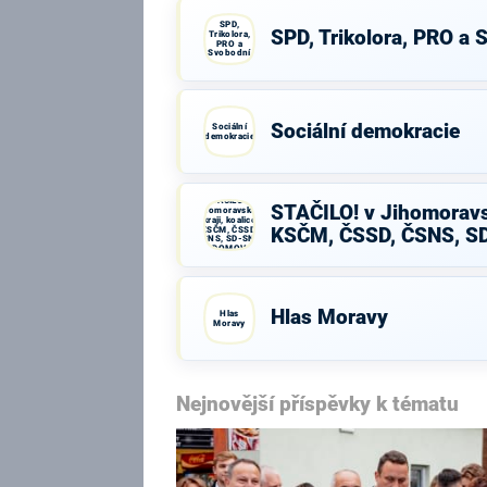
SPD,
SPD, Trikolora, PRO a 
Trikolora,
PRO a
Svobodní
Sociální demokracie
Sociální
demokracie
STAČILO! v
STAČILO! v Jihomoravsk
Jihomoravském
kraji, koalice
KSČM, ČSSD,
KSČM, ČSSD, ČSNS, S
ČSNS, SD-SN a
DOMOV
Hlas Moravy
Hlas
Moravy
Nejnovější příspěvky k tématu