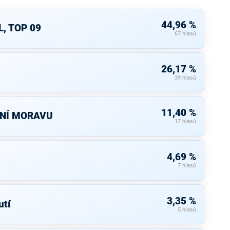
44,96 %
, TOP 09
67 hlasů
26,17 %
39 hlasů
11,40 %
ŽNÍ MORAVU
17 hlasů
4,69 %
7 hlasů
3,35 %
tí
5 hlasů