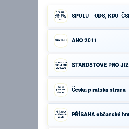
SPOLU -
SPOLU - ODS, KDU-ČSL
ODS, KDU-
ČSL, TOP
09
ANO 2011
ANO 2011
STAROSTOVÉ
STAROSTOVÉ PRO JI
PRO JIŽNÍ
MORAVU
Česká
Česká pirátská strana
pirátská
strana
PŘÍSAHA
PŘÍSAHA občanské hnu
občanské
hnutí