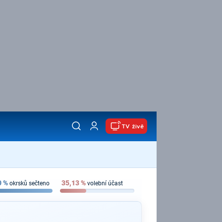
TV živě
0
%
35,13
%
okrsků sečteno
volební účast