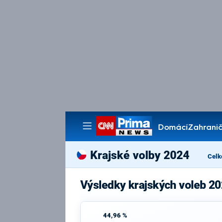
Domácí
Zahranič
Pořady
Krajské volby 2024
Celk
Výsledky krajských voleb 2
44,96 %