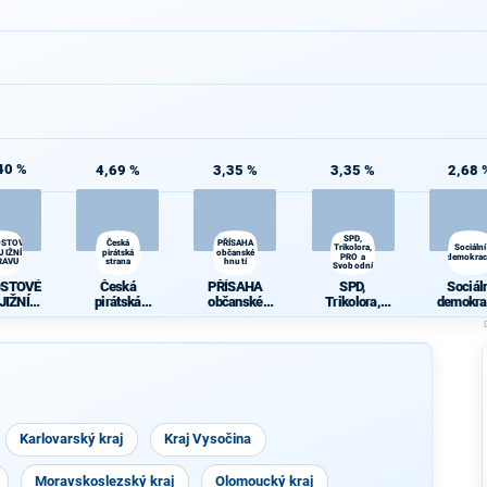
40 %
4,69 %
3,35 %
3,35 %
2,68 
SPD,
OSTOVÉ
Česká
PŘÍSAHA
Trikolora,
Sociální
JIŽNÍ
pirátská
občanské
PRO a
demokrac
RAVU
strana
hnutí
Svobodní
OSTOVÉ
Česká
PŘÍSAHA
SPD,
Sociál
JIŽNÍ
pirátská
občanské
Trikolora,
demokra
RAVU
strana
hnutí
PRO a
Svobodní
Karlovarský kraj
Kraj Vysočina
Moravskoslezský kraj
Olomoucký kraj