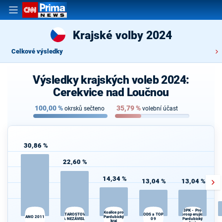
Krajské volby 2024
Celkové výsledky
Výsledky krajských voleb 2024:
Cerekvice nad Loučnou
100,00
%
35,79
%
okrsků sečteno
volební účast
30,86 %
22,60 %
14,34 %
13,04 %
13,04 %
3PK - Pro
Koalice pro
prosperující
STAROSTOVÉ
ODS a TOP
ANO 2011
Pardubický
A NEZÁVISLÍ
09
Pardubický
kraj