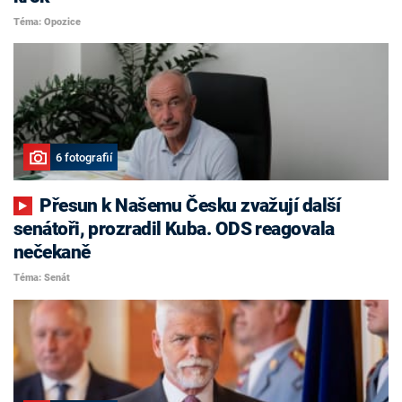
Téma: Opozice
6 fotografií
Přesun k Našemu Česku zvažují další
senátoři, prozradil Kuba. ODS reagovala
nečekaně
Téma: Senát