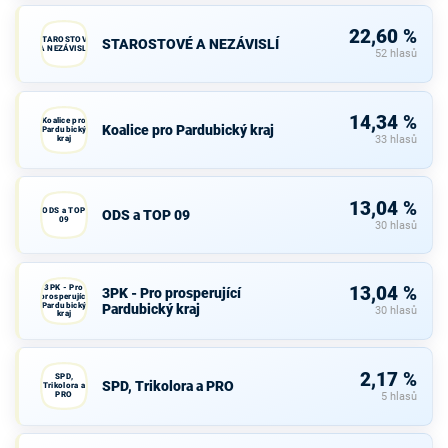
22,60 %
STAROSTOVÉ
STAROSTOVÉ A NEZÁVISLÍ
A NEZÁVISLÍ
52 hlasů
14,34 %
Koalice pro
Koalice pro Pardubický kraj
Pardubický
kraj
33 hlasů
13,04 %
ODS a TOP
ODS a TOP 09
09
30 hlasů
3PK - Pro
13,04 %
3PK - Pro prosperující
prosperující
Pardubický
Pardubický kraj
30 hlasů
kraj
2,17 %
SPD,
SPD, Trikolora a PRO
Trikolora a
PRO
5 hlasů