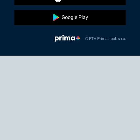
Google Play
© FTV Prima spol. s r.o.