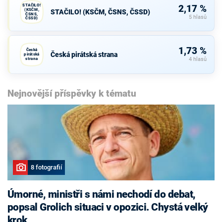
STAČILO!
2,17 %
(KSČM,
STAČILO! (KSČM, ČSNS, ČSSD)
ČSNS,
5 hlasů
ČSSD)
1,73 %
Česká
Česká pirátská strana
pirátská
strana
4 hlasů
Nejnovější příspěvky k tématu
8 fotografií
Úmorné, ministři s námi nechodí do debat,
popsal Grolich situaci v opozici. Chystá velký
krok