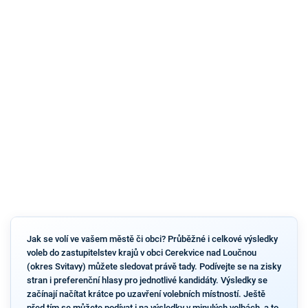
Jak se volí ve vašem městě či obci? Průběžné i celkové výsledky
voleb do zastupitelstev krajů v obci Cerekvice nad Loučnou
(okres Svitavy) můžete sledovat právě tady. Podívejte se na zisky
stran i preferenční hlasy pro jednotlivé kandidáty. Výsledky se
začínají načítat krátce po uzavření volebních místností. Ještě
před tím se můžete podívat i na výsledky v minulých volbách, a to