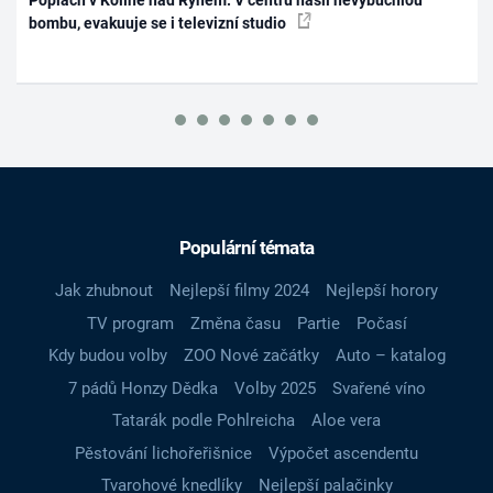
Poplach v Kolíně nad Rýnem: V centru našli nevybuchlou
bombu, evakuuje se i televizní studio
Populární témata
Jak zhubnout
Nejlepší filmy 2024
Nejlepší horory
TV program
Změna času
Partie
Počasí
Kdy budou volby
ZOO Nové začátky
Auto – katalog
7 pádů Honzy Dědka
Volby 2025
Svařené víno
Tatarák podle Pohlreicha
Aloe vera
Pěstování lichořeřišnice
Výpočet ascendentu
Tvarohové knedlíky
Nejlepší palačinky