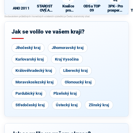
kraj
STAROST
Koalice
ODS a TOP
3PK - Pro
ANO 2011
OVÉ A
pro
09
prosperují
T
NEZÁVISL
Pardubick
cí
Í
ý kraj
Pardubick
ý kraj
Jak se volilo ve vašem kraji?
Jihočeský kraj
Jihomoravský kraj
Karlovarský kraj
Kraj Vysočina
Královéhradecký kraj
Liberecký kraj
Moravskoslezský kraj
Olomoucký kraj
Pardubický kraj
Plzeňský kraj
Středočeský kraj
Ústecký kraj
Zlínský kraj