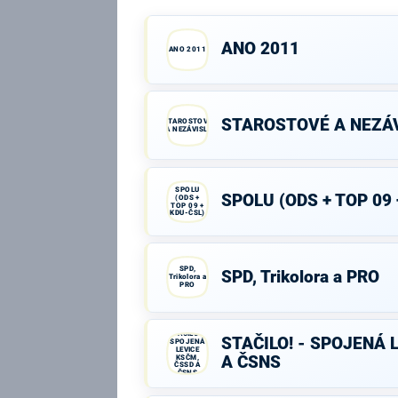
ANO 2011
ANO 2011
STAROSTOVÉ A NEZÁV
STAROSTOVÉ
A NEZÁVISLÍ
SPOLU
SPOLU (ODS + TOP 09 
(ODS +
TOP 09 +
KDU-ČSL)
SPD,
SPD, Trikolora a PRO
Trikolora a
PRO
STAČILO! -
STAČILO! - SPOJENÁ 
SPOJENÁ
LEVICE
KSČM,
A ČSNS
ČSSD A
ČSNS