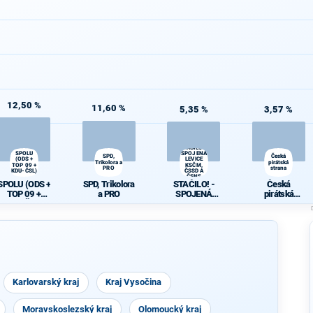
12,50 %
11,60 %
5,35 %
3,57 %
STAČILO! -
SPOLU
SPOJENÁ
SPD,
Česká
(ODS +
LEVICE
Trikolora a
pirátská
TOP 09 +
KSČM,
PRO
strana
KDU-ČSL)
ČSSD A
ČSNS
SPOLU (ODS +
SPD, Trikolora
STAČILO! -
Česká
TOP 09 +
a PRO
SPOJENÁ
pirátská
KDU-ČSL)
LEVICE
strana
KSČM, ČSSD
A ČSNS
Karlovarský kraj
Kraj Vysočina
Moravskoslezský kraj
Olomoucký kraj