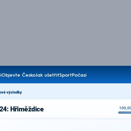
í
Objevte Česko
Jak ušetřit
Sport
Počasí
ové výsledky
024: Hřiměždice
100,0