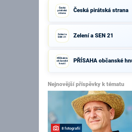
Česká
Česká pirátská strana
pirátská
strana
Zelení a SEN 21
Zelení a
SEN 21
PŘÍSAHA
PŘÍSAHA občanské hnu
občanské
hnutí
Nejnovější příspěvky k tématu
8 fotografií