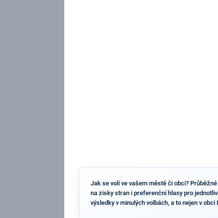
Jak se volí ve vašem městě či obci? Průběžné 
na zisky stran i preferenční hlasy pro jednotli
výsledky v minulých volbách, a to nejen v obci