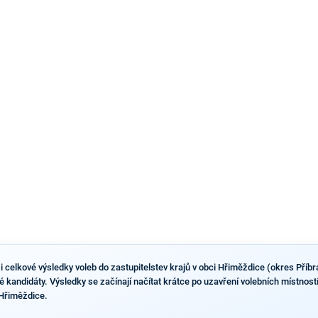
náhradníkovi v čele pražské kandidátky poté, co
rezignoval po sérii nejasností v majetkových
přiznáních a pořizování bytů Ondřej Prokop. Zároveň
ale stále není jasné, kdo bude za ANO kandidovat ve
dvou ze tří pražských obvodů do horní komory
parlamentu. ANO má v Praze dlouhodobě horší
výsledky než ve zbytku republiky.
i celkové výsledky voleb do zastupitelstev krajů v obci Hřiměždice (okres Příb
vé kandidáty. Výsledky se začínají načítat krátce po uzavření volebních místnost
 Hřiměždice.