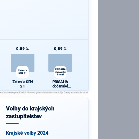
0,89 %
0,89 %
PŘÍSAHA
Zelení a
občanské
SEN 21
hnutí
Zelení a SEN
PŘÍSAHA
21
občanské
hnutí
Volby do krajských
zastupitelstev
Krajské volby 2024