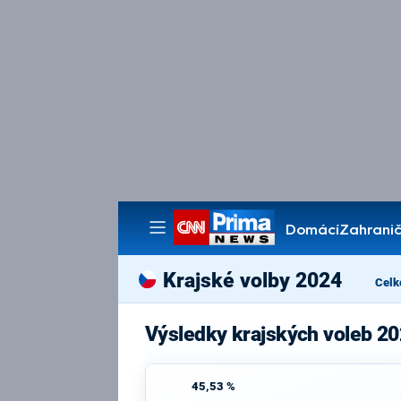
Domácí
Zahranič
Pořady
Krajské volby 2024
Celk
Výsledky krajských voleb 2
45,53 %