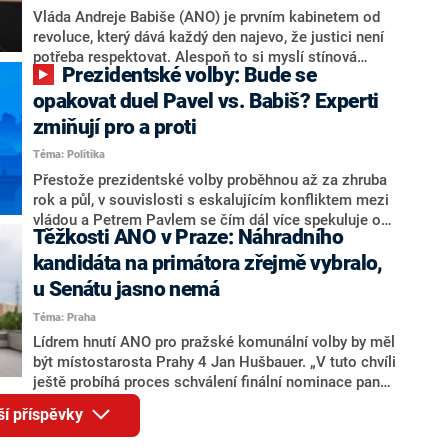
o případné kandidatuře kohokoliv ze zmíněné trojice
Vláda Andreje Babiše (ANO) je prvním kabinetem od
značně pochybuje. Podle něj současná koalice dosud
revoluce, který dává každý den najevo, že justici není
nemá osobu, která by Pavlovi mohla konkurovat.
potřeba respektovat. Alespoň to si myslí stínová
Prezidentské volby: Bude se
ministryně spravedlnosti ODS Eva Decroix. V
rozhovoru pro CNN Prima NEWS si nebrala servítky
opakovat duel Pavel vs. Babiš? Experti
ohledně politického výkonu svého nástupce Jeronýma
zmiňují pro a proti
Tejce (za ANO) či vládní zmocněnkyně pro lidská
Téma: Politika
práva Taťány Malé (ANO). Označením „svoloč“ na
adresu vlády prý byla ještě hodná. Decroix se také
Přestože prezidentské volby proběhnou až za zhruba
vrátila k volební porážce koalice Spolu či promluvila o
rok a půl, v souvislosti s eskalujícím konfliktem mezi
hnutí Naše Česko Martina Kuby.
vládou a Petrem Pavlem se čím dál více spekuluje o
Těžkosti ANO v Praze: Náhradního
tom, koho by do bitvy o Hrad mohla vyslat současná
koalice. Někteří političtí komentátoři znovu vytahují
kandidáta na primátora zřejmě vybralo,
jméno premiéra Andreje Babiše (ANO). Jak moc je
u Senátu jasno nemá
pravděpodobné, že se v prezidentských volbách 2028
Téma: Praha
bude znovu opakovat souboj z roku 2023?
Lídrem hnutí ANO pro pražské komunální volby by měl
být místostarosta Prahy 4 Jan Hušbauer. „V tuto chvíli
ještě probíhá proces schválení finální nominace pana
Jana Hušbauera Výborem hnutí ANO,“ uvedl pro
ší příspěvky
redakci místopředseda pražského ANO Martin
Benkovič. O Hušbauerovi se spekulovalo jako o