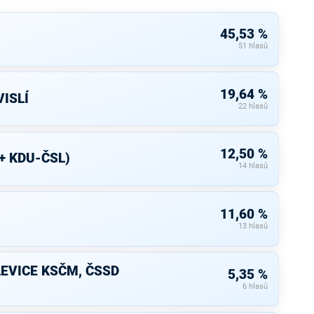
45,53 %
51 hlasů
19,64 %
ISLÍ
22 hlasů
12,50 %
+ KDU-ČSL)
14 hlasů
11,60 %
13 hlasů
LEVICE KSČM, ČSSD
5,35 %
6 hlasů