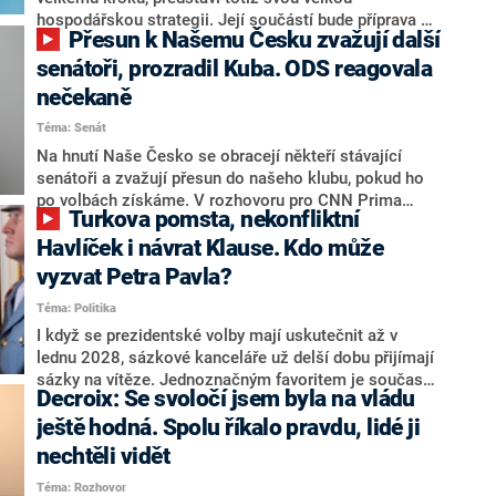
hospodářskou strategii. Její součástí bude příprava na
Přesun k Našemu Česku zvažují další
stárnutí populace, řekl ve středu na setkání s novináři
nový předseda lidovců Jan Grolich. Ten zároveň v
senátoři, prozradil Kuba. ODS reagovala
senátních volbách kandiduje ve Vyškově. Popsal i
nečekaně
aktivitu opozice, o níž vládní strany nebo političtí
Téma: Senát
komentátoři mluví jako o slabé a v defenzivě. „Je to
úmorná práce upozorňovat na chyby vlády. Ministři s
Na hnutí Naše Česko se obracejí někteří stávající
námi navíc nechodí do debat. Chceme ale ukazovat
senátoři a zvažují přesun do našeho klubu, pokud ho
svoje témata,“ odpověděl Grolich na dotaz CNN Prima
po volbách získáme. V rozhovoru pro CNN Prima
Turkova pomsta, nekonfliktní
NEWS.
NEWS to řekl zakladatel hnutí a jihočeský hejtman
Martin Kuba. Konkrétní nebyl, ale získat by takto mohl
Havlíček i návrat Klause. Kdo může
například senátora Zdeňka Hrabu, který je dnes
vyzvat Petra Pavla?
součástí klubu ODS a TOP 09. Hraba to na dotaz
Téma: Politika
redakce nevyloučil. Předseda klubu senátorů ODS
Zdeněk Nytra redakci řekl, že počítá s odchodem
I když se prezidentské volby mají uskutečnit až v
některých senátorů z klubu a že Naše Česko není
lednu 2028, sázkové kanceláře už delší dobu přijímají
nepřítel, ale soupeř.
sázky na vítěze. Jednoznačným favoritem je současná
Decroix: Se svoločí jsem byla na vládu
hlava státu Petr Pavel. Daleko za ním pak bookmakeři
zmiňují dva výrazné politiky ANO, tedy premiéra
ještě hodná. Spolu říkalo pravdu, lidé ji
Andreje Babiše a ministra průmyslu Karla Havlíčka.
nechtěli vidět
Oblíbeným tipem samotných sázkařů je poslanec za
Téma: Rozhovor
Motoristy Filip Turek. Politolog Jan Kubáček nicméně