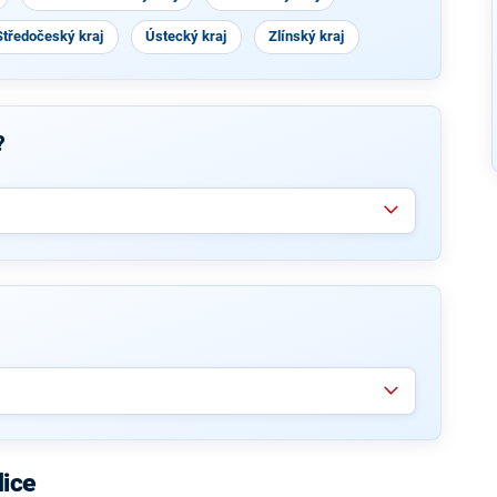
Středočeský kraj
Ústecký kraj
Zlínský kraj
?
ice