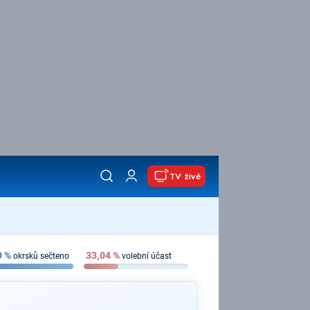
TV živě
0
%
33,04
%
okrsků sečteno
volební účast