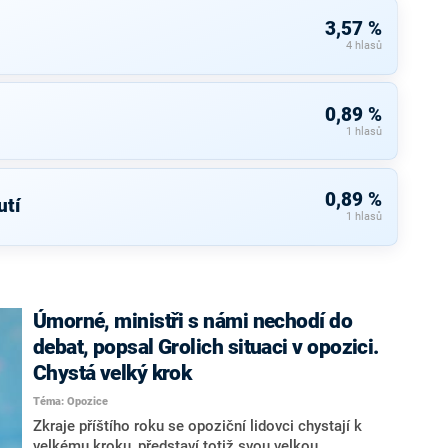
3,57 %
4 hlasů
0,89 %
1 hlasů
0,89 %
tí
1 hlasů
Úmorné, ministři s námi nechodí do
debat, popsal Grolich situaci v opozici.
Chystá velký krok
Téma: Opozice
Zkraje příštího roku se opoziční lidovci chystají k
velkému kroku, představí totiž svou velkou