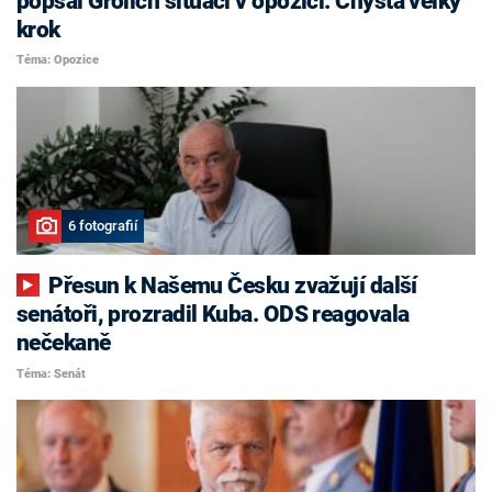
popsal Grolich situaci v opozici. Chystá velký
krok
Téma: Opozice
6 fotografií
Přesun k Našemu Česku zvažují další
senátoři, prozradil Kuba. ODS reagovala
nečekaně
Téma: Senát