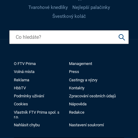
Tvarohové knedlíky
Nejlepší palačinky
Švestkový koláč
O FTV Prima
Management
Volná místa
Press
Reklama
Castingy a výzvy
HbbTV
Kontakty
Podmínky užívání
Zpracování osobních údajů
Cookies
Nápověda
Vlastník FTV Prima spol. s
Redakce
r.o.
Nahlásit chybu
Nastavení soukromí