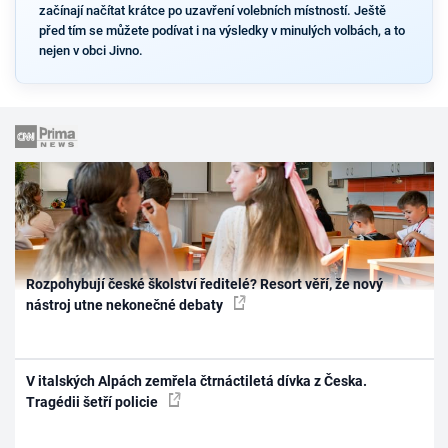
začínají načítat krátce po uzavření volebních místností. Ještě
před tím se můžete podívat i na výsledky v minulých volbách, a to
nejen v obci Jivno.
Rozpohybují české školství ředitelé? Resort věří, že nový
nástroj utne nekonečné debaty
V italských Alpách zemřela čtrnáctiletá dívka z Česka.
Tragédii šetří policie