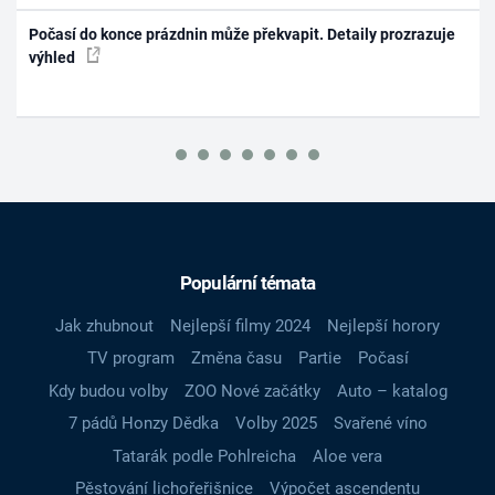
Počasí do konce prázdnin může překvapit. Detaily prozrazuje
výhled
Populární témata
Jak zhubnout
Nejlepší filmy 2024
Nejlepší horory
TV program
Změna času
Partie
Počasí
Kdy budou volby
ZOO Nové začátky
Auto – katalog
7 pádů Honzy Dědka
Volby 2025
Svařené víno
Tatarák podle Pohlreicha
Aloe vera
Pěstování lichořeřišnice
Výpočet ascendentu