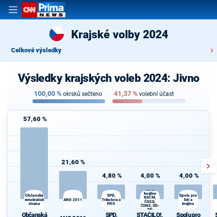
Krajské volby 2024
Celkové výsledky
Výsledky krajských voleb 2024: Jivno
100,00
%
41,37
%
okrsků sečteno
volební účast
57,60 %
21,60 %
4,80 %
4,00 %
4,00 %
STAČILO!,
koalice
Občanská
SPD,
Spolu pro
KSČM,
demokratická
ANO 2011
Trikolora a
lidi a
ČSSD,
strana
PRO
krajinu
ČSNS, SD-
SN
Občanská
SPD,
STAČILO!,
Spolu pro