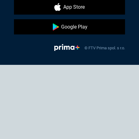
App Store
Google Play
© FTV Prima spol. s r.o.