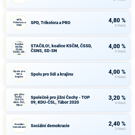
4,80 %
SPD,
SPD, Trikolora a PRO
Trikolora a
PRO
6 hlasů
STAČILO!,
koalice
4,00 %
STAČILO!, koalice KSČM, ČSSD,
KSČM,
ČSSD,
ČSNS, SD-SN
5 hlasů
ČSNS, SD-
SN
4,00 %
Spolu pro
Spolu pro lidi a krajinu
lidi a
krajinu
5 hlasů
Společně
pro jižní
3,20 %
Společně pro jižní Čechy - TOP
Čechy -
TOP 09,
09, KDU-ČSL, Tábor 2020
KDU-ČSL,
4 hlasů
Tábor
2020
2,40 %
Sociální
Sociální demokracie
demokracie
3 hlasů