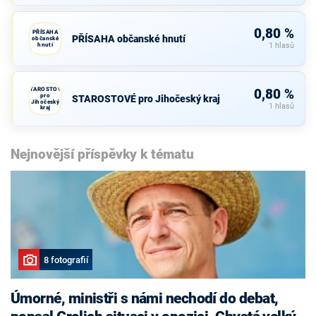
0,80 %
PŘÍSAHA
PŘÍSAHA občanské hnutí
občanské
hnutí
1 hlasů
STAROSTOVÉ
0,80 %
pro
STAROSTOVÉ pro Jihočeský kraj
Jihočeský
1 hlasů
kraj
Nejnovější příspěvky k tématu
8 fotografií
Úmorné, ministři s námi nechodí do debat,