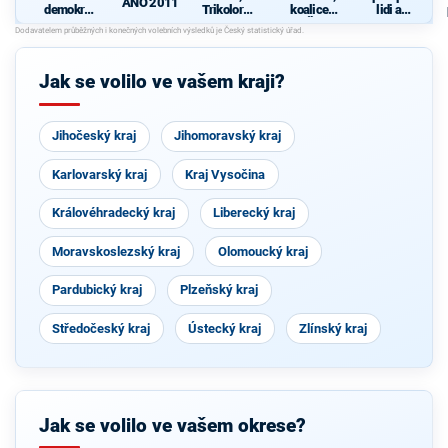
ANO 2011
demokrati
Trikolora a
koalice
lidi a
cká strana
PRO
KSČM,
krajinu
ČSSD,
ČSNS, SD-
SN
Jak se volilo ve vašem kraji?
Jihočeský kraj
Jihomoravský kraj
Karlovarský kraj
Kraj Vysočina
Královéhradecký kraj
Liberecký kraj
Moravskoslezský kraj
Olomoucký kraj
Pardubický kraj
Plzeňský kraj
Středočeský kraj
Ústecký kraj
Zlínský kraj
Jak se volilo ve vašem okrese?