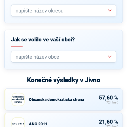
Jak se volilo ve vaší obci?
Konečné výsledky v Jivno
57,60 %
Občanská
Občanská demokratická strana
demokratická
strana
72 hlasů
21,60 %
ANO 2011
ANO 2011
27 hlasů