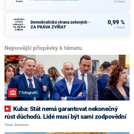
hnutí
5 hlasů
Demokratická
0,99 %
Demokratická strana zelených -
strana
zelených -
ZA PRÁVA ZVÍŘAT
ZA PRÁVA
1 hlasů
ZVÍŘAT
Nejnovější příspěvky k tématu
7 fotografií
Kuba: Stát nemá garantovat nekonečný
růst důchodů. Lidé musí být sami zodpovědní
Téma: Rozhovor