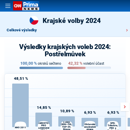
Krajské volby 2024
Celkové výsledky
Výsledky krajských voleb 2024:
Postřelmůvek
100,00
%
42,32
%
okrsků sečteno
volební účast
48,51 %
14,85 %
10,89 %
6,93 %
6,93 %
Spojenci24
s vámi
STAROSTOVÉ
SPD,
Občanská
(KDU-ČSL,
Trikolora,
PRO
TOP 09,
demokratická
ANO 2011
OLOMOUCKÝ
PRO a
Strana
strana