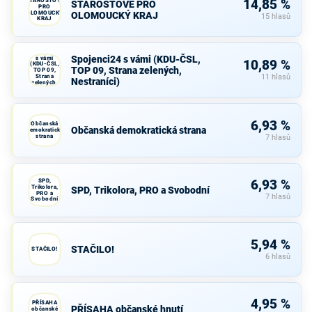
STAROSTOVÉ
14,85 %
STAROSTOVÉ PRO
PRO
OLOMOUCKÝ
OLOMOUCKÝ KRAJ
15 hlasů
KRAJ
Spojenci24
Spojenci24 s vámi (KDU-ČSL,
s vámi
10,89 %
(KDU-ČSL,
TOP 09, Strana zelených,
TOP 09,
Strana
11 hlasů
Nestraníci)
zelených,
Nestraníci)
6,93 %
Občanská
Občanská demokratická strana
demokratická
strana
7 hlasů
SPD,
6,93 %
Trikolora,
SPD, Trikolora, PRO a Svobodní
PRO a
7 hlasů
Svobodní
5,94 %
STAČILO!
STAČILO!
6 hlasů
4,95 %
PŘÍSAHA
PŘÍSAHA občanské hnutí
občanské