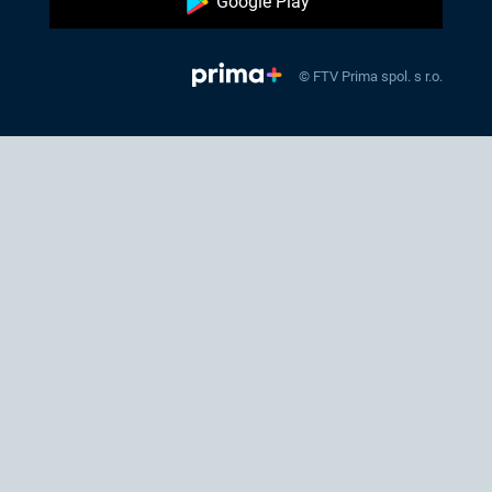
Google Play
© FTV Prima spol. s r.o.