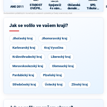
KRAJ
Svobodní
zelených,
Nestraníci)
STAROST
Spojenci2
Občanská
SPD,
ANO 2011
OVÉ PRO
4 s vámi
demokrati
Trikolora,
OLOMOU
(KDU-
cká strana
PRO a
CKÝ KRAJ
ČSL, TOP
Svobodní
09, Strana
zelených,
Jak se volilo ve vašem kraji?
Nestraníci
)
Jihočeský kraj
Jihomoravský kraj
Karlovarský kraj
Kraj Vysočina
Královéhradecký kraj
Liberecký kraj
Moravskoslezský kraj
Olomoucký kraj
Pardubický kraj
Plzeňský kraj
Středočeský kraj
Ústecký kraj
Zlínský kraj