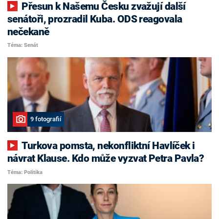
Přesun k Našemu Česku zvažují další
senátoři, prozradil Kuba. ODS reagovala
nečekaně
Téma: Senát
9 fotografií
Turkova pomsta, nekonfliktní Havlíček i
návrat Klause. Kdo může vyzvat Petra Pavla?
Téma: Politika