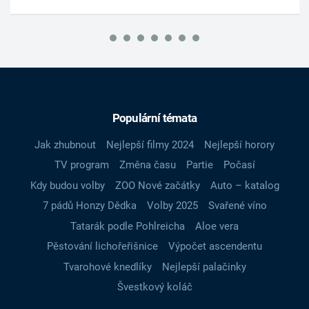
Populární témata
Jak zhubnout
Nejlepší filmy 2024
Nejlepší horory
TV program
Změna času
Partie
Počasí
Kdy budou volby
ZOO Nové začátky
Auto – katalog
7 pádů Honzy Dědka
Volby 2025
Svařené víno
Tatarák podle Pohlreicha
Aloe vera
Pěstování lichořeřišnice
Výpočet ascendentu
Tvarohové knedlíky
Nejlepší palačinky
Švestkový koláč