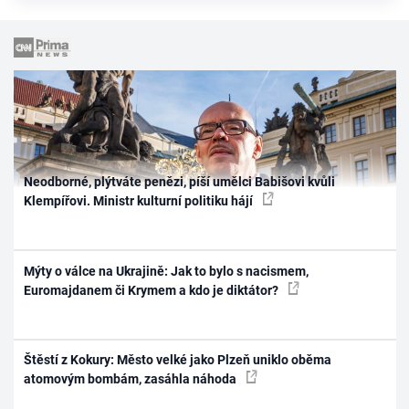
Neodborné, plýtváte penězi, píší umělci Babišovi kvůli
Klempířovi. Ministr kulturní politiku hájí
Mýty o válce na Ukrajině: Jak to bylo s nacismem,
Euromajdanem či Krymem a kdo je diktátor?
Štěstí z Kokury: Město velké jako Plzeň uniklo oběma
atomovým bombám, zasáhla náhoda