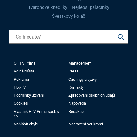
Tvarohové knedlíky
Nejlepší palačinky
Švestkový koláč
O FTV Prima
Management
Volná místa
Press
Reklama
Castingy a výzvy
HbbTV
Kontakty
Podmínky užívání
Zpracování osobních údajů
Cookies
Nápověda
Vlastník FTV Prima spol. s
Redakce
r.o.
Nahlásit chybu
Nastavení soukromí