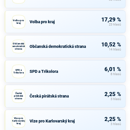
17,29 %
Volba pro
Volba pro kraj
kraj
23 hlasů
10,52 %
Občanská
Občanská demokratická strana
demokratická
strana
14 hlasů
6,01 %
SPD a
SPD a Trikolora
Trikolora
8 hlasů
2,25 %
Česká
Česká pirátská strana
pirátská
strana
3 hlasů
2,25 %
Vize pro
Vize pro Karlovarský kraj
Karlovarský
kraj
3 hlasů