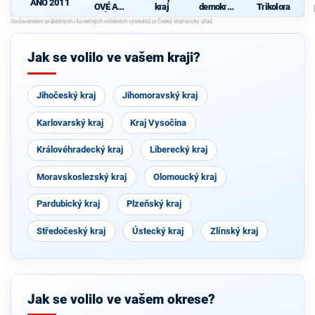
ANO 2011
OVÉ A
kraj
demokrati
Trikolora
NEZÁVISL
cká strana
Í
Jak se volilo ve vašem kraji?
Jihočeský kraj
Jihomoravský kraj
Karlovarský kraj
Kraj Vysočina
Královéhradecký kraj
Liberecký kraj
Moravskoslezský kraj
Olomoucký kraj
Pardubický kraj
Plzeňský kraj
Středočeský kraj
Ústecký kraj
Zlínský kraj
Jak se volilo ve vašem okrese?