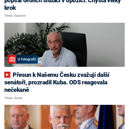
popsal Grolich situaci v opozici. Chystá velký
krok
Téma: Opozice
6 fotografií
Přesun k Našemu Česku zvažují další
senátoři, prozradil Kuba. ODS reagovala
nečekaně
Téma: Senát