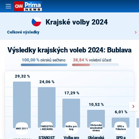
Krajské volby 2024
Celkové výsledky
Výsledky krajských voleb 2024: Bublava
100,00
%
38,84
%
okrsků sečteno
volební účast
29,32 %
24,06 %
17,29 %
10,52 %
6,01 %
Občanská
Volba pro
SPD a
STAROSTOVÉ
demokratická
ANO 2011
A NEZÁVISLÍ
kraj
Trikolora
strana
STAROST
Volba pro
Občanská
SPD a