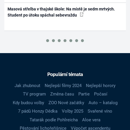
Masová střelba v thajské škole: Na místě je sedm mrtvých.
Student po útoku spáchal sebevraždu
Populární témata
Jak zhubnout
Nejlepší filmy 2024
Nejlepší horory
TV program
Změna času
Partie
Počasí
Kdy budou volby
ZOO Nové začátky
Auto – katalog
7 pádů Honzy Dědka
Volby 2025
Svařené víno
Tatarák podle Pohlreicha
Aloe vera
Pěstování lichořeřišnice
Výpočet ascendentu