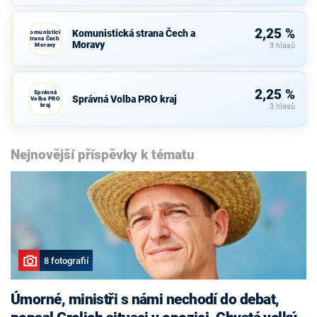
2,25 %
Komunistická strana Čech a
Komunistická
strana Čech a
Moravy
Moravy
3 hlasů
2,25 %
Správná
Správná Volba PRO kraj
Volba PRO
kraj
3 hlasů
Nejnovější příspěvky k tématu
8 fotografií
Úmorné, ministři s námi nechodí do debat,