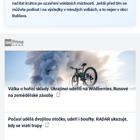
načítat krátce po uzavření volebních místností. Ještě před tím se
můžete podívat i na výsledky v minulých volbách, a to nejen v obci
Bublava.
Válka o hořící sklady. Ukrajinci udeřili na Wildberries, Rusové
na zemědělské zásoby
Počasí udělá dvojitou otočku, udeří i bouřky. RADAR ukazuje,
kdy se vrátí tropy