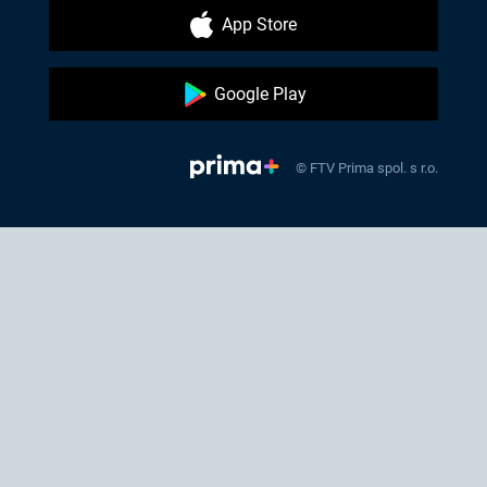
App Store
Google Play
© FTV Prima spol. s r.o.