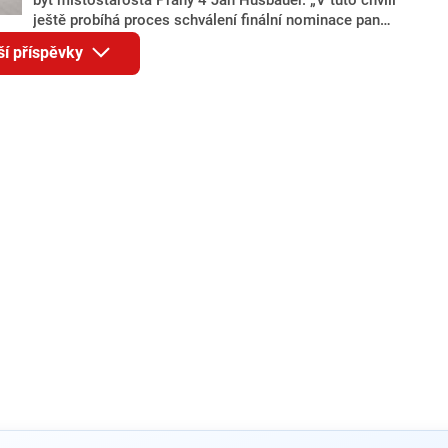
ještě probíhá proces schválení finální nominace pana
Jana Hušbauera Výborem hnutí ANO,“ uvedl pro
ší příspěvky
redakci místopředseda pražského ANO Martin
Benkovič. O Hušbauerovi se spekulovalo jako o
náhradníkovi v čele pražské kandidátky poté, co
rezignoval po sérii nejasností v majetkových
přiznáních a pořizování bytů Ondřej Prokop. Zároveň
ale stále není jasné, kdo bude za ANO kandidovat ve
dvou ze tří pražských obvodů do horní komory
parlamentu. ANO má v Praze dlouhodobě horší
výsledky než ve zbytku republiky.