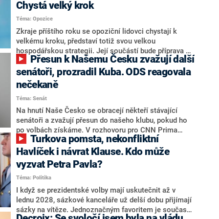
Chystá velký krok
Téma: Opozice
Zkraje příštího roku se opoziční lidovci chystají k
velkému kroku, představí totiž svou velkou
hospodářskou strategii. Její součástí bude příprava na
Přesun k Našemu Česku zvažují další
stárnutí populace, řekl ve středu na setkání s novináři
nový předseda lidovců Jan Grolich. Ten zároveň v
senátoři, prozradil Kuba. ODS reagovala
senátních volbách kandiduje ve Vyškově. Popsal i
nečekaně
aktivitu opozice, o níž vládní strany nebo političtí
Téma: Senát
komentátoři mluví jako o slabé a v defenzivě. „Je to
úmorná práce upozorňovat na chyby vlády. Ministři s
Na hnutí Naše Česko se obracejí někteří stávající
námi navíc nechodí do debat. Chceme ale ukazovat
senátoři a zvažují přesun do našeho klubu, pokud ho
svoje témata,“ odpověděl Grolich na dotaz CNN Prima
po volbách získáme. V rozhovoru pro CNN Prima
Turkova pomsta, nekonfliktní
NEWS.
NEWS to řekl zakladatel hnutí a jihočeský hejtman
Martin Kuba. Konkrétní nebyl, ale získat by takto mohl
Havlíček i návrat Klause. Kdo může
například senátora Zdeňka Hrabu, který je dnes
vyzvat Petra Pavla?
součástí klubu ODS a TOP 09. Hraba to na dotaz
Téma: Politika
redakce nevyloučil. Předseda klubu senátorů ODS
Zdeněk Nytra redakci řekl, že počítá s odchodem
I když se prezidentské volby mají uskutečnit až v
některých senátorů z klubu a že Naše Česko není
lednu 2028, sázkové kanceláře už delší dobu přijímají
nepřítel, ale soupeř.
sázky na vítěze. Jednoznačným favoritem je současná
Decroix: Se svoločí jsem byla na vládu