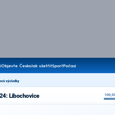
í
Objevte Česko
Jak ušetřit
Sport
Počasí
ové výsledky
24: Libochovice
100,0