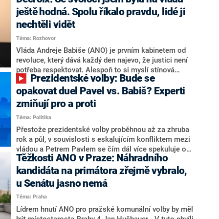
hlava státu Petr Pavel. Daleko za ním pak bookmakeři
zmiňují dva výrazné politiky ANO, tedy premiéra
ještě hodná. Spolu říkalo pravdu, lidé ji
Andreje Babiše a ministra průmyslu Karla Havlíčka.
nechtěli vidět
Oblíbeným tipem samotných sázkařů je poslanec za
Téma: Rozhovor
Motoristy Filip Turek. Politolog Jan Kubáček nicméně
o případné kandidatuře kohokoliv ze zmíněné trojice
Vláda Andreje Babiše (ANO) je prvním kabinetem od
značně pochybuje. Podle něj současná koalice dosud
revoluce, který dává každý den najevo, že justici není
nemá osobu, která by Pavlovi mohla konkurovat.
potřeba respektovat. Alespoň to si myslí stínová
Prezidentské volby: Bude se
ministryně spravedlnosti ODS Eva Decroix. V
rozhovoru pro CNN Prima NEWS si nebrala servítky
opakovat duel Pavel vs. Babiš? Experti
ohledně politického výkonu svého nástupce Jeronýma
zmiňují pro a proti
Tejce (za ANO) či vládní zmocněnkyně pro lidská
Téma: Politika
práva Taťány Malé (ANO). Označením „svoloč“ na
adresu vlády prý byla ještě hodná. Decroix se také
Přestože prezidentské volby proběhnou až za zhruba
vrátila k volební porážce koalice Spolu či promluvila o
rok a půl, v souvislosti s eskalujícím konfliktem mezi
hnutí Naše Česko Martina Kuby.
vládou a Petrem Pavlem se čím dál více spekuluje o
Těžkosti ANO v Praze: Náhradního
tom, koho by do bitvy o Hrad mohla vyslat současná
koalice. Někteří političtí komentátoři znovu vytahují
kandidáta na primátora zřejmě vybralo,
jméno premiéra Andreje Babiše (ANO). Jak moc je
u Senátu jasno nemá
pravděpodobné, že se v prezidentských volbách 2028
Téma: Praha
bude znovu opakovat souboj z roku 2023?
Lídrem hnutí ANO pro pražské komunální volby by měl
být místostarosta Prahy 4 Jan Hušbauer. „V tuto chvíli