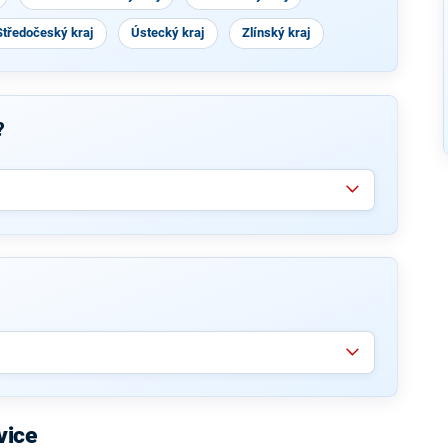
Středočeský kraj
Ústecký kraj
Zlínský kraj
?
vice