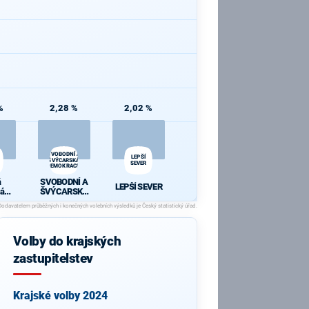
%
2,28 %
2,02 %
SVOBODNÍ A
LEPŠÍ
ŠVÝCARSKÁ
SEVER
DEMOKRACIE
á
SVOBODNÍ A
LEPŠÍ SEVER
ká
ŠVÝCARSKÁ
a
DEMOKRACIE
Volby do krajských
zastupitelstev
Krajské volby 2024