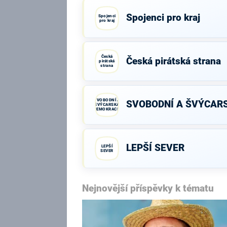
Spojenci pro kraj
Spojenci
pro kraj
Česká
Česká pirátská strana
pirátská
strana
SVOBODNÍ A
SVOBODNÍ A ŠVÝCAR
ŠVÝCARSKÁ
DEMOKRACIE
LEPŠÍ SEVER
LEPŠÍ
SEVER
Nejnovější příspěvky k tématu