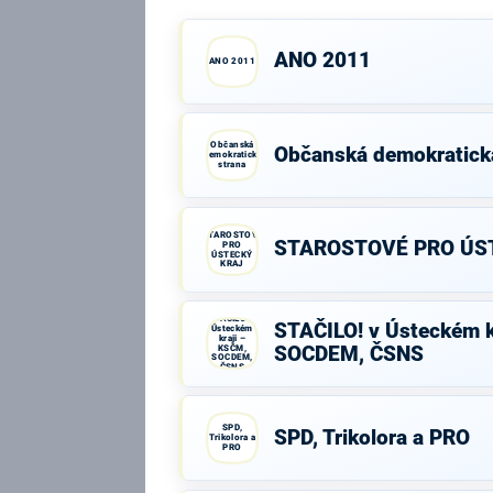
ANO 2011
ANO 2011
Občanská
Občanská demokratick
demokratická
strana
STAROSTOVÉ
STAROSTOVÉ PRO ÚS
PRO
ÚSTECKÝ
KRAJ
STAČILO! v
STAČILO! v Ústeckém k
Ústeckém
kraji –
KSČM,
SOCDEM, ČSNS
SOCDEM,
ČSNS
SPD,
SPD, Trikolora a PRO
Trikolora a
PRO