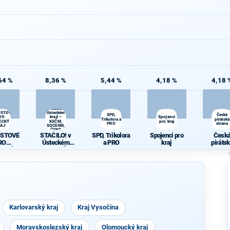
64 %
8,36 %
5,44 %
4,18 %
4,18 
STAČILO! v
OSTOVÉ
Ústeckém
SPD,
Česká
RO
kraji –
Spojenci
Trikolora a
pirátská
ECKÝ
KSČM,
pro kraj
PRO
strana
RAJ
SOCDEM,
ČSNS
OSTOVÉ
STAČILO! v
SPD, Trikolora
Spojenci pro
Česk
RO
Ústeckém
a PRO
kraj
piráts
ECKÝ
kraji – KSČM,
stran
RAJ
SOCDEM,
ČSNS
Karlovarský kraj
Kraj Vysočina
Moravskoslezský kraj
Olomoucký kraj