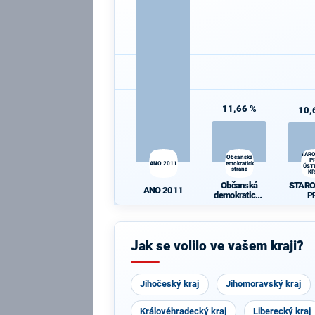
11,66 %
10,
STAR
Občanská
P
ANO 2011
demokratická
ÚST
strana
K
Občanská
STAR
ANO 2011
demokratická
P
strana
ÚST
K
Jak se volilo ve vašem kraji?
Jihočeský kraj
Jihomoravský kraj
Královéhradecký kraj
Liberecký kraj