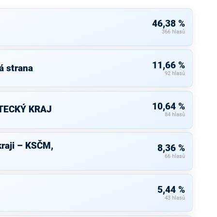
46,38 %
366 hlasů
11,66 %
á strana
92 hlasů
10,64 %
TECKÝ KRAJ
84 hlasů
raji – KSČM,
8,36 %
66 hlasů
5,44 %
43 hlasů