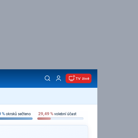
TV živě
0
%
29,49
%
okrsků sečteno
volební účast