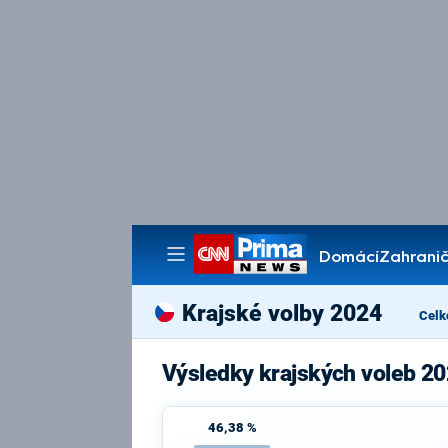
Domácí
Zahranič
Pořady
Krajské volby 2024
Celk
Výsledky krajských voleb 20
46,38 %