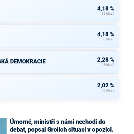
4,18 %
33 hlasů
4,18 %
33 hlasů
2,28 %
SKÁ DEMOKRACIE
18 hlasů
2,02 %
16 hlasů
Úmorné, ministři s námi nechodí do
debat, popsal Grolich situaci v opozici.