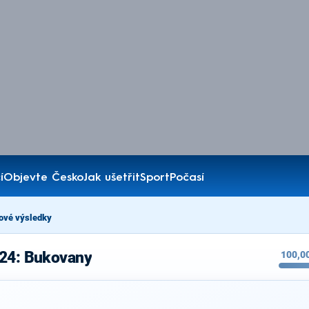
í
Objevte Česko
Jak ušetřit
Sport
Počasí
ové výsledky
024: Bukovany
100,0