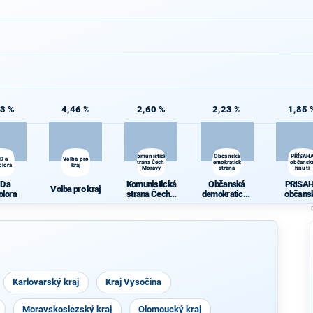
83 %
4,46 %
2,60 %
2,23 %
1,85 
Komunistická
Občanská
PŘÍSAH
D a
Volba pro
strana Čech a
demokratická
občansk
olora
kraj
Moravy
strana
hnutí
D a
Komunistická
Občanská
PŘÍSA
Volba pro kraj
olora
strana Čech a
demokratická
občans
Moravy
strana
hnutí
Karlovarský kraj
Kraj Vysočina
Moravskoslezský kraj
Olomoucký kraj