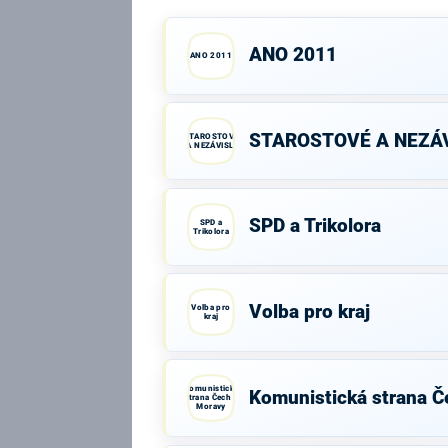
ANO 2011
ANO 2011
STAROSTOVÉ A NEZÁV
STAROSTOVÉ
A NEZÁVISLÍ
SPD a Trikolora
SPD a
Trikolora
Volba pro kraj
Volba pro
kraj
Komunistická
Komunistická strana Č
strana Čech a
Moravy