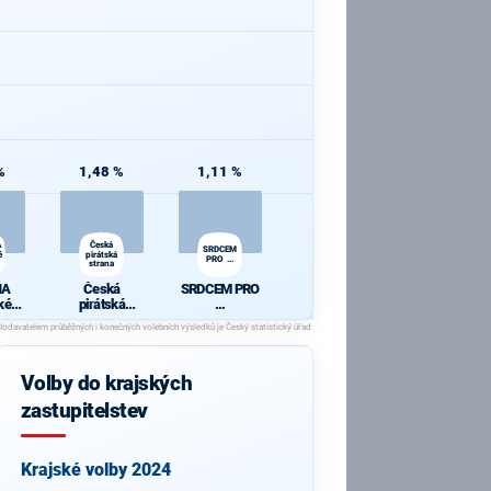
%
1,48 %
1,11 %
A
Česká
SRDCEM
é
pirátská
PRO ...
strana
HA
Česká
SRDCEM PRO
ké
pirátská
...
strana
Volby do krajských
zastupitelstev
Krajské volby 2024