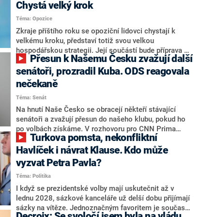
Chystá velký krok
Téma: Opozice
Zkraje příštího roku se opoziční lidovci chystají k
velkému kroku, představí totiž svou velkou
hospodářskou strategii. Její součástí bude příprava na
Přesun k Našemu Česku zvažují další
stárnutí populace, řekl ve středu na setkání s novináři
nový předseda lidovců Jan Grolich. Ten zároveň v
senátoři, prozradil Kuba. ODS reagovala
senátních volbách kandiduje ve Vyškově. Popsal i
nečekaně
aktivitu opozice, o níž vládní strany nebo političtí
Téma: Senát
komentátoři mluví jako o slabé a v defenzivě. „Je to
úmorná práce upozorňovat na chyby vlády. Ministři s
Na hnutí Naše Česko se obracejí někteří stávající
námi navíc nechodí do debat. Chceme ale ukazovat
senátoři a zvažují přesun do našeho klubu, pokud ho
svoje témata,“ odpověděl Grolich na dotaz CNN Prima
po volbách získáme. V rozhovoru pro CNN Prima
Turkova pomsta, nekonfliktní
NEWS.
NEWS to řekl zakladatel hnutí a jihočeský hejtman
Martin Kuba. Konkrétní nebyl, ale získat by takto mohl
Havlíček i návrat Klause. Kdo může
například senátora Zdeňka Hrabu, který je dnes
vyzvat Petra Pavla?
součástí klubu ODS a TOP 09. Hraba to na dotaz
Téma: Politika
redakce nevyloučil. Předseda klubu senátorů ODS
Zdeněk Nytra redakci řekl, že počítá s odchodem
I když se prezidentské volby mají uskutečnit až v
některých senátorů z klubu a že Naše Česko není
lednu 2028, sázkové kanceláře už delší dobu přijímají
nepřítel, ale soupeř.
sázky na vítěze. Jednoznačným favoritem je současná
Decroix: Se svoločí jsem byla na vládu