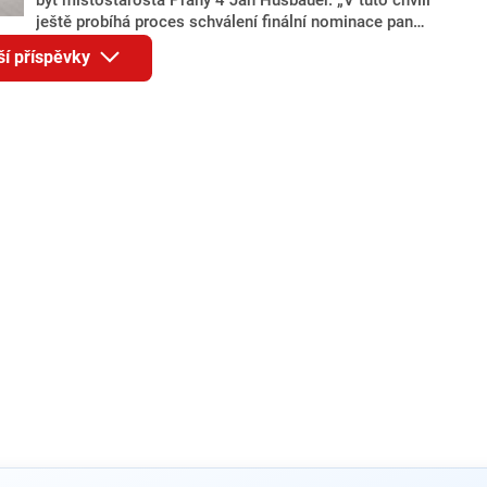
ještě probíhá proces schválení finální nominace pana
Jana Hušbauera Výborem hnutí ANO,“ uvedl pro
ší příspěvky
redakci místopředseda pražského ANO Martin
Benkovič. O Hušbauerovi se spekulovalo jako o
náhradníkovi v čele pražské kandidátky poté, co
rezignoval po sérii nejasností v majetkových
přiznáních a pořizování bytů Ondřej Prokop. Zároveň
ale stále není jasné, kdo bude za ANO kandidovat ve
dvou ze tří pražských obvodů do horní komory
parlamentu. ANO má v Praze dlouhodobě horší
výsledky než ve zbytku republiky.