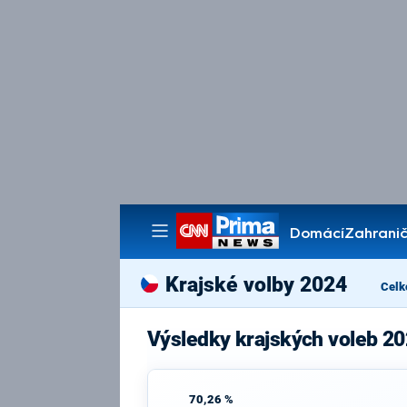
Domácí
Zahranič
Pořady
Krajské volby 2024
Celk
Výsledky krajských voleb 2
70,26 %