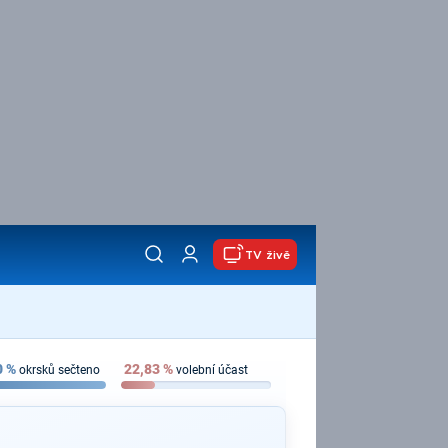
TV živě
0
%
22,83
%
okrsků sečteno
volební účast