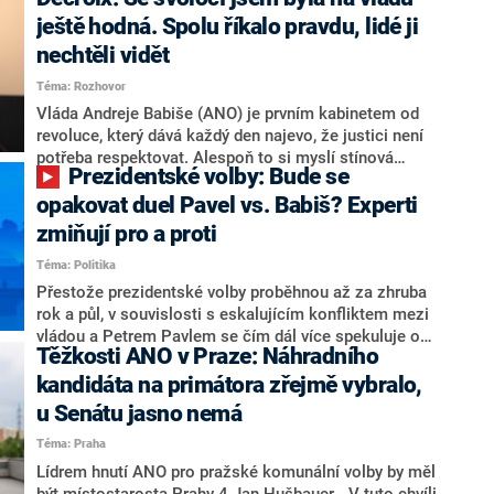
hlava státu Petr Pavel. Daleko za ním pak bookmakeři
zmiňují dva výrazné politiky ANO, tedy premiéra
ještě hodná. Spolu říkalo pravdu, lidé ji
Andreje Babiše a ministra průmyslu Karla Havlíčka.
nechtěli vidět
Oblíbeným tipem samotných sázkařů je poslanec za
Téma: Rozhovor
Motoristy Filip Turek. Politolog Jan Kubáček nicméně
o případné kandidatuře kohokoliv ze zmíněné trojice
Vláda Andreje Babiše (ANO) je prvním kabinetem od
značně pochybuje. Podle něj současná koalice dosud
revoluce, který dává každý den najevo, že justici není
nemá osobu, která by Pavlovi mohla konkurovat.
potřeba respektovat. Alespoň to si myslí stínová
Prezidentské volby: Bude se
ministryně spravedlnosti ODS Eva Decroix. V
rozhovoru pro CNN Prima NEWS si nebrala servítky
opakovat duel Pavel vs. Babiš? Experti
ohledně politického výkonu svého nástupce Jeronýma
zmiňují pro a proti
Tejce (za ANO) či vládní zmocněnkyně pro lidská
Téma: Politika
práva Taťány Malé (ANO). Označením „svoloč“ na
adresu vlády prý byla ještě hodná. Decroix se také
Přestože prezidentské volby proběhnou až za zhruba
vrátila k volební porážce koalice Spolu či promluvila o
rok a půl, v souvislosti s eskalujícím konfliktem mezi
hnutí Naše Česko Martina Kuby.
vládou a Petrem Pavlem se čím dál více spekuluje o
Těžkosti ANO v Praze: Náhradního
tom, koho by do bitvy o Hrad mohla vyslat současná
koalice. Někteří političtí komentátoři znovu vytahují
kandidáta na primátora zřejmě vybralo,
jméno premiéra Andreje Babiše (ANO). Jak moc je
u Senátu jasno nemá
pravděpodobné, že se v prezidentských volbách 2028
Téma: Praha
bude znovu opakovat souboj z roku 2023?
Lídrem hnutí ANO pro pražské komunální volby by měl
být místostarosta Prahy 4 Jan Hušbauer. „V tuto chvíli