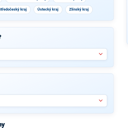
Středočeský kraj
Ústecký kraj
Zlínský kraj
?
ny