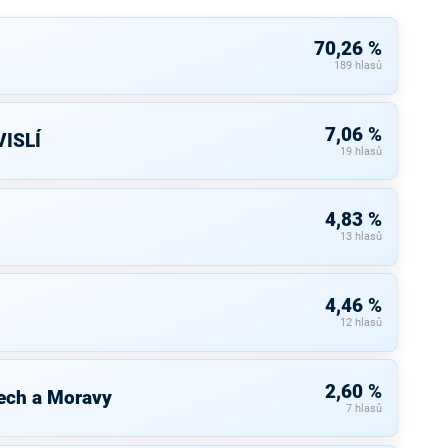
70,26 %
189 hlasů
7,06 %
ISLÍ
19 hlasů
4,83 %
13 hlasů
4,46 %
12 hlasů
2,60 %
ech a Moravy
7 hlasů