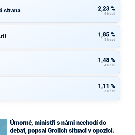
2,23 %
á strana
6 hlasů
1,85 %
tí
5 hlasů
1,48 %
4 hlasů
1,11 %
3 hlasů
Úmorné, ministři s námi nechodí do
debat, popsal Grolich situaci v opozici.