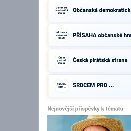
Občanská
Občanská demokratick
demokratická
strana
PŘÍSAHA
PŘÍSAHA občanské hnu
občanské
hnutí
Česká
Česká pirátská strana
pirátská
strana
SRDCEM PRO ...
SRDCEM
PRO ...
Nejnovější příspěvky k tématu