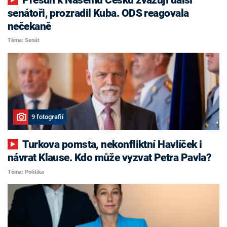
senátoři, prozradil Kuba. ODS reagovala
nečekaně
Téma: Senát
9 fotografií
Turkova pomsta, nekonfliktní Havlíček i
návrat Klause. Kdo může vyzvat Petra Pavla?
Téma: Politika