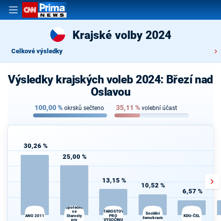
Krajské volby 2024
Celkové výsledky
Výsledky krajských voleb 2024: Březí nad
Oslavou
100,00
%
35,11
%
okrsků sečteno
volební účast
30,26 %
25,00 %
13,15 %
10,52 %
6,57 %
Společně
se
STAROSTOVÉ
Sociální
ANO 2011
Starosty
PRO
KDU-ČSL
demokracie
pro
VYSOČINU