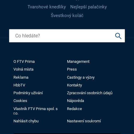
Tvarohové knedlíky
Nejlepší palačinky
Švestkový koláč
O FTV Prima
Management
Volná místa
Press
Reklama
Castingy a výzvy
HbbTV
Kontakty
Podmínky užívání
Zpracování osobních údajů
Cookies
Nápověda
Vlastník FTV Prima spol. s
Redakce
r.o.
Nahlásit chybu
Nastavení soukromí