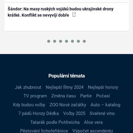
Šándor: Na masy ruských vojáků budou ukrajinské drony
krátké. Konflikt se nevyvíjí dobře
Populární témata
Jak zhubnout
Nejlepší filmy 2024
Nejlepší horory
TV program
Změna času
Partie
Počasí
Kdy budou volby
ZOO Nové začátky
Auto – katalog
7 pádů Honzy Dědka
Volby 2025
Svařené víno
Tatarák podle Pohlreicha
Aloe vera
Pěstování lichořeřišnice
Výpočet ascendentu