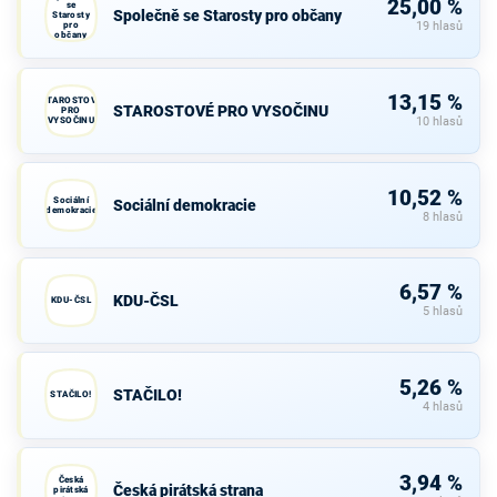
25,00 %
se
Společně se Starosty pro občany
Starosty
pro
19 hlasů
občany
13,15 %
STAROSTOVÉ
STAROSTOVÉ PRO VYSOČINU
PRO
VYSOČINU
10 hlasů
10,52 %
Sociální
Sociální demokracie
demokracie
8 hlasů
6,57 %
KDU-ČSL
KDU-ČSL
5 hlasů
5,26 %
STAČILO!
STAČILO!
4 hlasů
3,94 %
Česká
Česká pirátská strana
pirátská