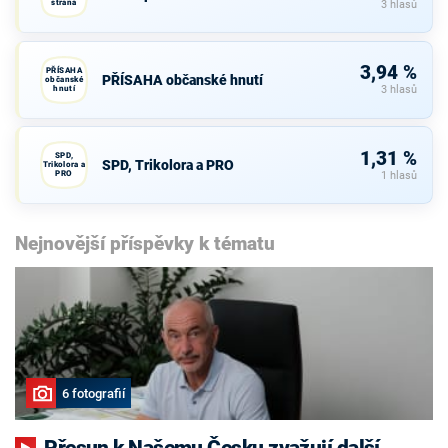
strana
3 hlasů
3,94 %
PŘÍSAHA
PŘÍSAHA občanské hnutí
občanské
hnutí
3 hlasů
1,31 %
SPD,
SPD, Trikolora a PRO
Trikolora a
PRO
1 hlasů
Nejnovější příspěvky k tématu
6 fotografií
Přesun k Našemu Česku zvažují další