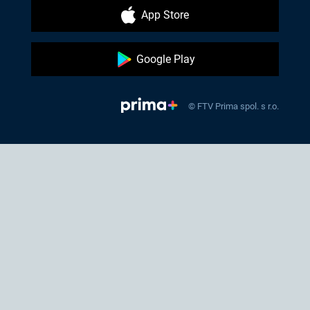
App Store
Google Play
© FTV Prima spol. s r.o.