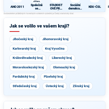
občany
Společně
STAROST
Sociální
ANO 2011
KDU-ČSL
se
OVÉ PRO
demokraci
Starosty
VYSOČIN
e
pro občany
U
Jak se volilo ve vašem kraji?
Jihočeský kraj
Jihomoravský kraj
Karlovarský kraj
Kraj Vysočina
Královéhradecký kraj
Liberecký kraj
Moravskoslezský kraj
Olomoucký kraj
Pardubický kraj
Plzeňský kraj
Středočeský kraj
Ústecký kraj
Zlínský kraj