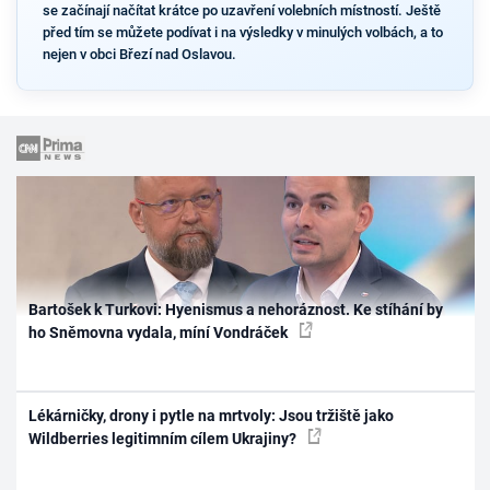
se začínají načítat krátce po uzavření volebních místností. Ještě
před tím se můžete podívat i na výsledky v minulých volbách, a to
nejen v obci Březí nad Oslavou.
Bartošek k Turkovi: Hyenismus a nehoráznost. Ke stíhání by
ho Sněmovna vydala, míní Vondráček
Lékárničky, drony i pytle na mrtvoly: Jsou tržiště jako
Wildberries legitimním cílem Ukrajiny?