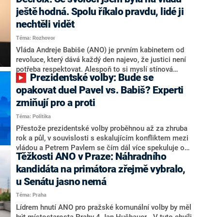
hlava státu Petr Pavel. Daleko za ním pak bookmakeři
zmiňují dva výrazné politiky ANO, tedy premiéra
ještě hodná. Spolu říkalo pravdu, lidé ji
Andreje Babiše a ministra průmyslu Karla Havlíčka.
nechtěli vidět
Oblíbeným tipem samotných sázkařů je poslanec za
Téma: Rozhovor
Motoristy Filip Turek. Politolog Jan Kubáček nicméně
o případné kandidatuře kohokoliv ze zmíněné trojice
Vláda Andreje Babiše (ANO) je prvním kabinetem od
značně pochybuje. Podle něj současná koalice dosud
revoluce, který dává každý den najevo, že justici není
nemá osobu, která by Pavlovi mohla konkurovat.
potřeba respektovat. Alespoň to si myslí stínová
Prezidentské volby: Bude se
ministryně spravedlnosti ODS Eva Decroix. V
rozhovoru pro CNN Prima NEWS si nebrala servítky
opakovat duel Pavel vs. Babiš? Experti
ohledně politického výkonu svého nástupce Jeronýma
zmiňují pro a proti
Tejce (za ANO) či vládní zmocněnkyně pro lidská
Téma: Politika
práva Taťány Malé (ANO). Označením „svoloč“ na
adresu vlády prý byla ještě hodná. Decroix se také
Přestože prezidentské volby proběhnou až za zhruba
vrátila k volební porážce koalice Spolu či promluvila o
rok a půl, v souvislosti s eskalujícím konfliktem mezi
hnutí Naše Česko Martina Kuby.
vládou a Petrem Pavlem se čím dál více spekuluje o
Těžkosti ANO v Praze: Náhradního
tom, koho by do bitvy o Hrad mohla vyslat současná
koalice. Někteří političtí komentátoři znovu vytahují
kandidáta na primátora zřejmě vybralo,
jméno premiéra Andreje Babiše (ANO). Jak moc je
u Senátu jasno nemá
pravděpodobné, že se v prezidentských volbách 2028
Téma: Praha
bude znovu opakovat souboj z roku 2023?
Lídrem hnutí ANO pro pražské komunální volby by měl
být místostarosta Prahy 4 Jan Hušbauer. „V tuto chvíli