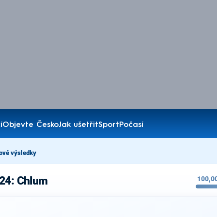
í
Objevte Česko
Jak ušetřit
Sport
Počasí
ové výsledky
024: Chlum
100,0