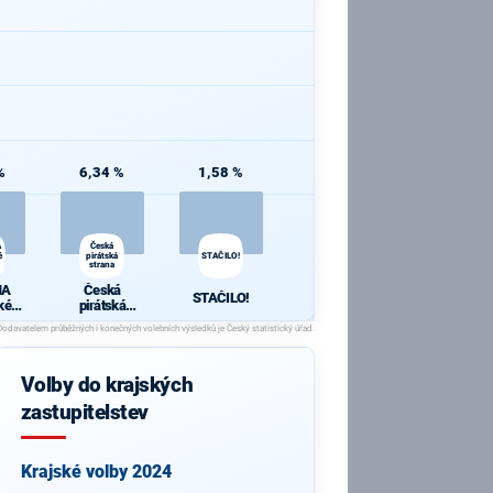
%
6,34 %
1,58 %
A
Česká
é
pirátská
STAČILO!
strana
HA
Česká
STAČILO!
ké
pirátská
strana
Volby do krajských
zastupitelstev
Krajské volby 2024