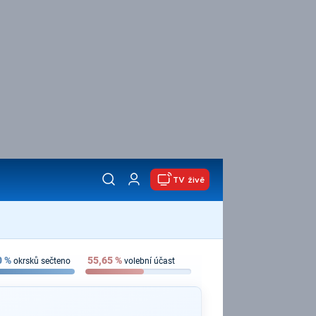
TV živě
0
%
55,65
%
okrsků sečteno
volební účast