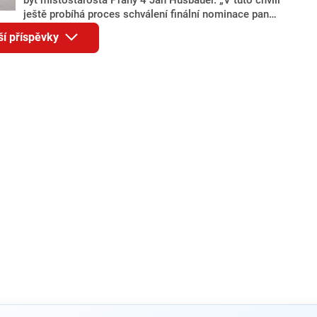
ještě probíhá proces schválení finální nominace pana
Jana Hušbauera Výborem hnutí ANO,“ uvedl pro
ší příspěvky
redakci místopředseda pražského ANO Martin
Benkovič. O Hušbauerovi se spekulovalo jako o
náhradníkovi v čele pražské kandidátky poté, co
rezignoval po sérii nejasností v majetkových
přiznáních a pořizování bytů Ondřej Prokop. Zároveň
ale stále není jasné, kdo bude za ANO kandidovat ve
dvou ze tří pražských obvodů do horní komory
parlamentu. ANO má v Praze dlouhodobě horší
výsledky než ve zbytku republiky.