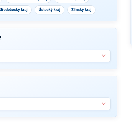
Středočeský kraj
Ústecký kraj
Zlínský kraj
?