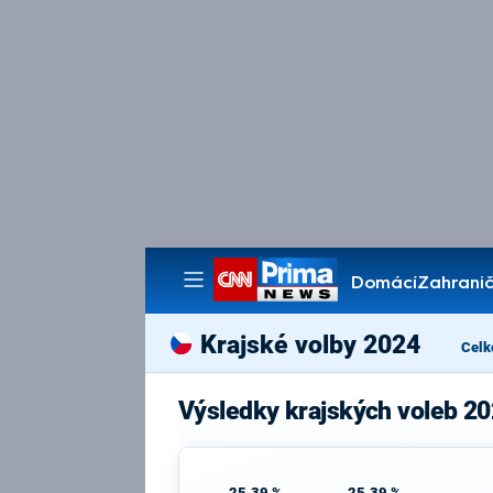
Domácí
Zahranič
Pořady
Krajské volby 2024
Celk
Výsledky krajských voleb 2
25,39 %
25,39 %