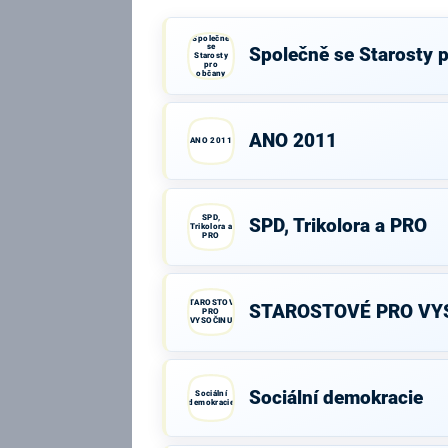
Společně
se
Společně se Starosty 
Starosty
pro
občany
ANO 2011
ANO 2011
SPD,
SPD, Trikolora a PRO
Trikolora a
PRO
STAROSTOVÉ
STAROSTOVÉ PRO VY
PRO
VYSOČINU
Sociální demokracie
Sociální
demokracie