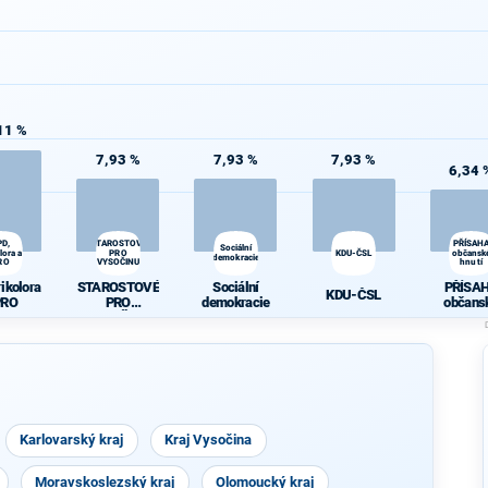
11 %
7,93 %
7,93 %
7,93 %
6,34 
PD,
STAROSTOVÉ
PŘÍSAH
Sociální
lora a
PRO
KDU-ČSL
občansk
demokracie
RO
VYSOČINU
hnutí
rikolora
STAROSTOVÉ
Sociální
PŘÍSA
KDU-ČSL
PRO
PRO
demokracie
občans
VYSOČINU
hnutí
Karlovarský kraj
Kraj Vysočina
Moravskoslezský kraj
Olomoucký kraj