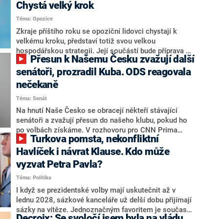
Chystá velký krok
Téma: Opozice
Zkraje příštího roku se opoziční lidovci chystají k
velkému kroku, představí totiž svou velkou
hospodářskou strategii. Její součástí bude příprava na
Přesun k Našemu Česku zvažují další
stárnutí populace, řekl ve středu na setkání s novináři
nový předseda lidovců Jan Grolich. Ten zároveň v
senátoři, prozradil Kuba. ODS reagovala
senátních volbách kandiduje ve Vyškově. Popsal i
nečekaně
aktivitu opozice, o níž vládní strany nebo političtí
Téma: Senát
komentátoři mluví jako o slabé a v defenzivě. „Je to
úmorná práce upozorňovat na chyby vlády. Ministři s
Na hnutí Naše Česko se obracejí někteří stávající
námi navíc nechodí do debat. Chceme ale ukazovat
senátoři a zvažují přesun do našeho klubu, pokud ho
svoje témata,“ odpověděl Grolich na dotaz CNN Prima
po volbách získáme. V rozhovoru pro CNN Prima
Turkova pomsta, nekonfliktní
NEWS.
NEWS to řekl zakladatel hnutí a jihočeský hejtman
Martin Kuba. Konkrétní nebyl, ale získat by takto mohl
Havlíček i návrat Klause. Kdo může
například senátora Zdeňka Hrabu, který je dnes
vyzvat Petra Pavla?
součástí klubu ODS a TOP 09. Hraba to na dotaz
Téma: Politika
redakce nevyloučil. Předseda klubu senátorů ODS
Zdeněk Nytra redakci řekl, že počítá s odchodem
I když se prezidentské volby mají uskutečnit až v
některých senátorů z klubu a že Naše Česko není
lednu 2028, sázkové kanceláře už delší dobu přijímají
nepřítel, ale soupeř.
sázky na vítěze. Jednoznačným favoritem je současná
Decroix: Se svoločí jsem byla na vládu