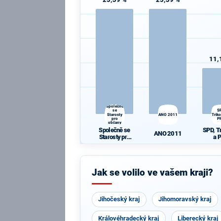
11,
Společně
se
S
Starosty
ANO 2011
Triko
pro
P
občany
Společně se
SPD, T
ANO 2011
Starosty pro
a 
občany
Jak se volilo ve vašem kraji?
Jihočeský kraj
Jihomoravský kraj
Královéhradecký kraj
Liberecký kraj