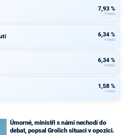
7,93 %
5 hlasů
6,34 %
tí
4 hlasů
6,34 %
4 hlasů
1,58 %
1 hlasů
Úmorné, ministři s námi nechodí do
debat, popsal Grolich situaci v opozici.