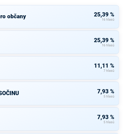
25,39 %
pro občany
16 hlasů
25,39 %
16 hlasů
11,11 %
7 hlasů
7,93 %
SOČINU
5 hlasů
7,93 %
5 hlasů