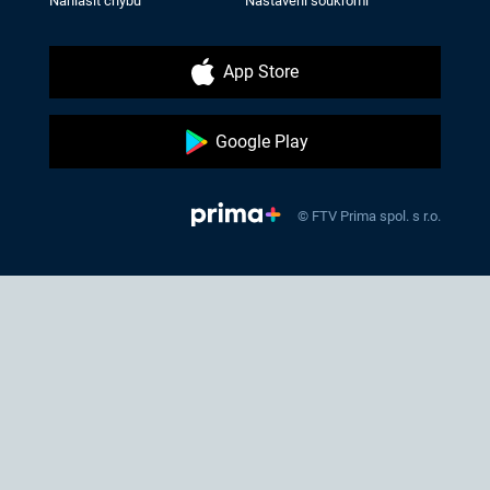
Nahlásit chybu
Nastavení soukromí
App Store
Google Play
© FTV Prima spol. s r.o.