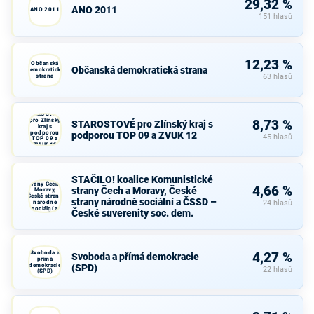
29,32 %
ANO 2011
ANO 2011
151 hlasů
12,23 %
Občanská
Občanská demokratická strana
demokratická
strana
63 hlasů
STAROSTOVÉ
pro Zlínský
8,73 %
STAROSTOVÉ pro Zlínský kraj s
kraj s
podporou
podporou TOP 09 a ZVUK 12
45 hlasů
TOP 09 a
ZVUK 12
STAČILO!
koalice
STAČILO! koalice Komunistické
Komunistické
strany Čech a
4,66 %
strany Čech a Moravy, České
Moravy,
České strany
strany národně sociální a ČSSD –
národně
24 hlasů
sociální a
České suverenity soc. dem.
ČSSD – České
suverenity
soc. dem.
Svoboda a
4,27 %
Svoboda a přímá demokracie
přímá
demokracie
(SPD)
22 hlasů
(SPD)