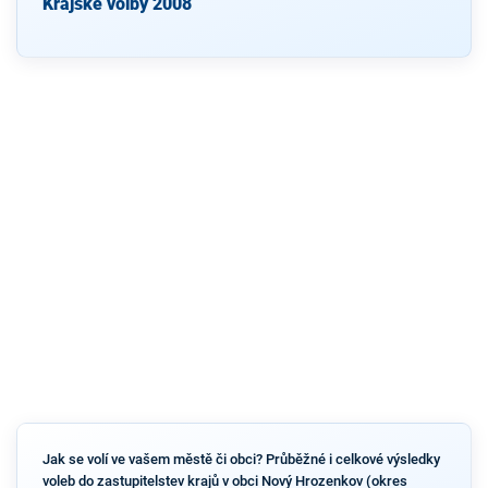
Krajské volby 2008
Jak se volí ve vašem městě či obci? Průběžné i celkové výsledky
voleb do zastupitelstev krajů v obci Nový Hrozenkov (okres