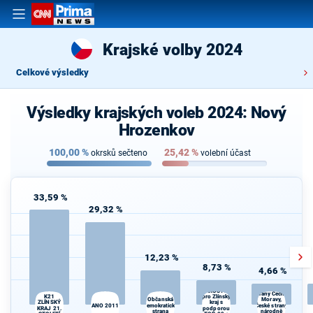
Krajské volby 2024
Celkové výsledky
Výsledky krajských voleb 2024: Nový
Hrozenkov
100,00
%
25,42
%
okrsků sečteno
volební účast
33,59 %
29,32 %
12,23 %
8,73 %
4,66 %
STAČILO!
koalice
Komunistické
STAROSTOVÉ
strany Čech a
K21
pro Zlínský
Občanská
Moravy,
ZLÍNSKÝ
kraj s
ANO 2011
demokratická
České strany
KRAJ 21.
podporou
strana
národně