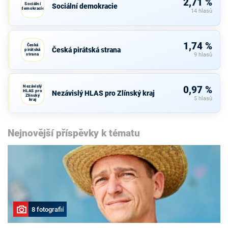
2,71 %
Sociální
Sociální demokracie
demokracie
14 hlasů
1,74 %
Česká
Česká pirátská strana
pirátská
strana
9 hlasů
Nezávislý
0,97 %
HLAS pro
Nezávislý HLAS pro Zlínský kraj
Zlínský
5 hlasů
kraj
Nejnovější příspěvky k tématu
8 fotografií