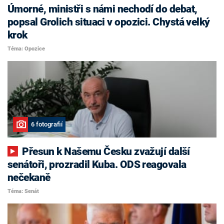
Úmorné, ministři s námi nechodí do debat,
popsal Grolich situaci v opozici. Chystá velký
krok
Téma: Opozice
6 fotografií
Přesun k Našemu Česku zvažují další
senátoři, prozradil Kuba. ODS reagovala
nečekaně
Téma: Senát