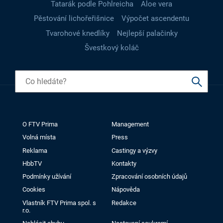
Tatarák podle Pohlreicha
Aloe vera
Pěstování lichořeřišnice
Výpočet ascendentu
Tvarohové knedlíky
Nejlepší palačinky
Švestkový koláč
O FTV Prima
Management
Volná místa
Press
Reklama
Castingy a výzvy
HbbTV
Kontakty
Podmínky užívání
Zpracování osobních údajů
Cookies
Nápověda
Vlastník FTV Prima spol. s
Redakce
r.o.