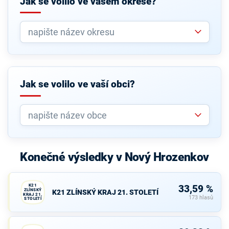
Jak se volilo ve vašem okrese?
Jak se volilo ve vaší obci?
Konečné výsledky v Nový Hrozenkov
K21
33,59 %
ZLÍNSKÝ
K21 ZLÍNSKÝ KRAJ 21. STOLETÍ
KRAJ 21.
173 hlasů
STOLETÍ