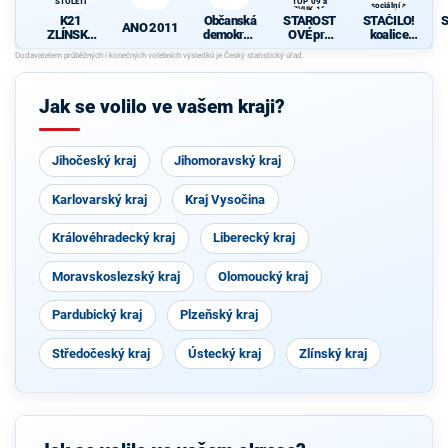
STOLETÍ
TOP 09 a
sociální a
ZVUK 12
ČSSD – České
K21
Občanská
STAROST
STAČILO!
S
suverenity
ANO 2011
soc. dem.
ZLÍNSKÝ
demokrati
OVÉ pro
koalice
KRAJ 21.
cká strana
Zlínský
Komunisti
d
STOLETÍ
kraj s
cké strany
podporou
Čech a
TOP 09 a
Moravy,
Jak se volilo ve vašem kraji?
ZVUK 12
České
strany
národně
sociální a
Jihočeský kraj
Jihomoravský kraj
ČSSD –
České
suverenity
Karlovarský kraj
Kraj Vysočina
soc. dem.
Královéhradecký kraj
Liberecký kraj
Moravskoslezský kraj
Olomoucký kraj
Pardubický kraj
Plzeňský kraj
Středočeský kraj
Ústecký kraj
Zlínský kraj