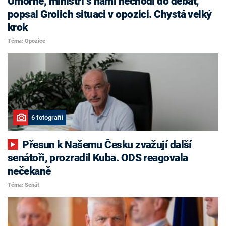
Úmorné, ministři s námi nechodí do debat,
popsal Grolich situaci v opozici. Chystá velký
krok
Téma: Opozice
6 fotografií
Přesun k Našemu Česku zvažují další
senátoři, prozradil Kuba. ODS reagovala
nečekaně
Téma: Senát