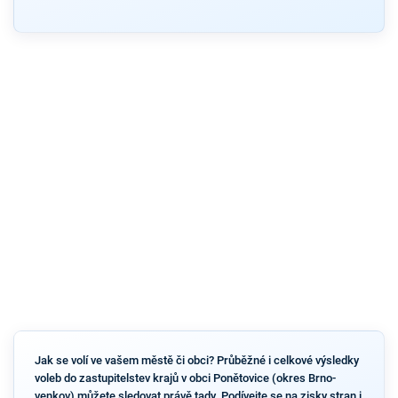
Jak se volí ve vašem městě či obci? Průběžné i celkové výsledky
voleb do zastupitelstev krajů v obci Ponětovice (okres Brno-
venkov) můžete sledovat právě tady. Podívejte se na zisky stran i