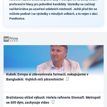
preferenční hlasy pro jednotlivé kandidáty. Výsledky se začínají
načítat krátce po uzavření volebních místností. Ještě před tím se
můžete podívat i na výsledky v minulých volbách, a to nejen v obci
Ponětovice.
Kubek: Evropa si zdevastovala farmacii, nakupujeme v
Bangladéši. Vojtěch ničí zdravotnictví
Bratislavou otřásl výbuch: Hořela rafinerie Slovnaft. Metropolí
se šířil dým, zachycuje video