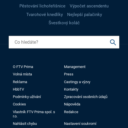
Pěstování lichořeřišnice
Výpočet ascendentu
Tvarohové knedlíky
Nejlepší palačinky
Švestkový koláč
O FTV Prima
Management
Volná místa
Press
Reklama
Castingy a výzvy
HbbTV
Kontakty
Podmínky užívání
Zpracování osobních údajů
Cookies
Nápověda
Vlastník FTV Prima spol. s
Redakce
r.o.
Nahlásit chybu
Nastavení soukromí