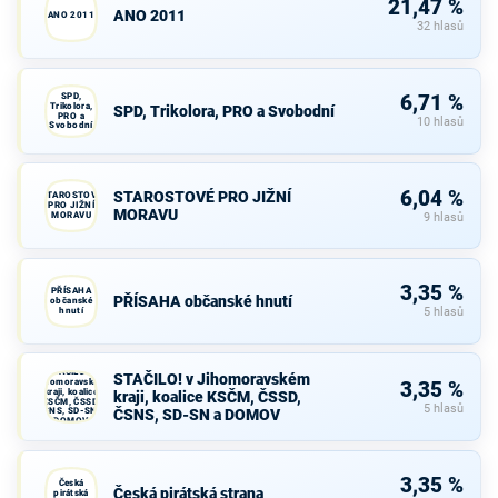
21,47 %
ANO 2011
ANO 2011
32 hlasů
SPD,
6,71 %
Trikolora,
SPD, Trikolora, PRO a Svobodní
PRO a
10 hlasů
Svobodní
6,04 %
STAROSTOVÉ PRO JIŽNÍ
STAROSTOVÉ
PRO JIŽNÍ
MORAVU
MORAVU
9 hlasů
3,35 %
PŘÍSAHA
PŘÍSAHA občanské hnutí
občanské
hnutí
5 hlasů
STAČILO! v
STAČILO! v Jihomoravském
Jihomoravském
3,35 %
kraji, koalice
kraji, koalice KSČM, ČSSD,
KSČM, ČSSD,
5 hlasů
ČSNS, SD-SN a
ČSNS, SD-SN a DOMOV
DOMOV
3,35 %
Česká
Česká pirátská strana
pirátská