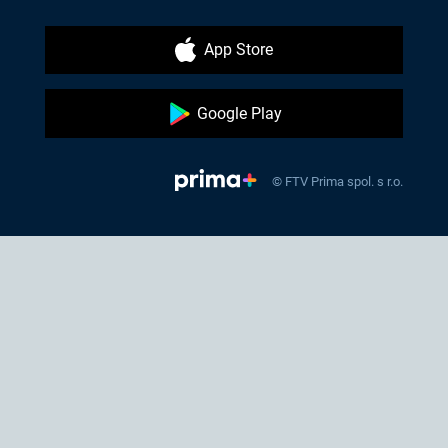
App Store
Google Play
© FTV Prima spol. s r.o.