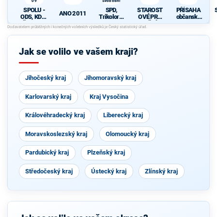
09
Svobodní
Č
SPOLU -
SPD,
STAROST
PŘÍSAHA
ANO 2011
ODS, KDU-
Trikolora,
OVÉ PRO
občanské
ČSL, TOP
PRO a
JIŽNÍ
hnutí
J
09
Svobodní
MORAVU
Jak se volilo ve vašem kraji?
Č
Jihočeský kraj
Jihomoravský kraj
Karlovarský kraj
Kraj Vysočina
Královéhradecký kraj
Liberecký kraj
Moravskoslezský kraj
Olomoucký kraj
Pardubický kraj
Plzeňský kraj
Středočeský kraj
Ústecký kraj
Zlínský kraj