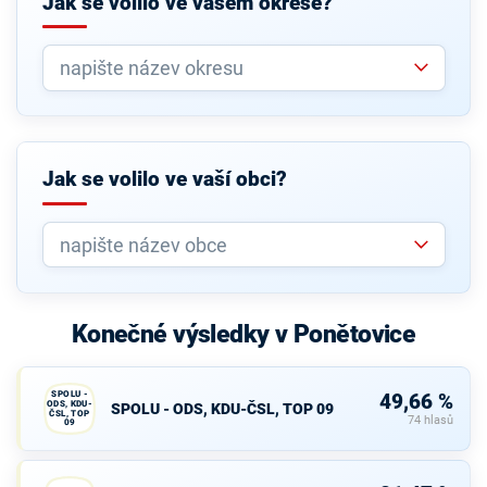
Jak se volilo ve vašem okrese?
Jak se volilo ve vaší obci?
Konečné výsledky v Ponětovice
SPOLU -
49,66 %
ODS, KDU-
SPOLU - ODS, KDU-ČSL, TOP 09
ČSL, TOP
74 hlasů
09