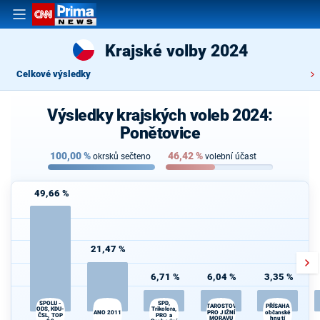
Krajské volby 2024
Celkové výsledky
Výsledky krajských voleb 2024:
Ponětovice
100,00
%
46,42
%
okrsků sečteno
volební účast
49,66 %
21,47 %
6,71 %
6,04 %
3,35 %
SPOLU -
SPD,
Ji
STAROSTOVÉ
PŘÍSAHA
ODS, KDU-
Trikolora,
ANO 2011
PRO JIŽNÍ
občanské
ČSL, TOP
PRO a
MORAVU
hnutí