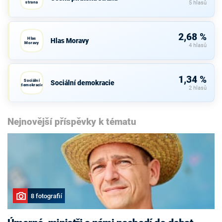
strana
5 hlasů
2,68 %
Hlas
Hlas Moravy
Moravy
4 hlasů
1,34 %
Sociální
Sociální demokracie
demokracie
2 hlasů
Nejnovější příspěvky k tématu
8 fotografií