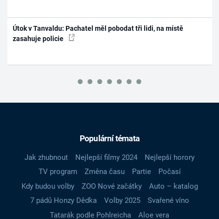
Útok v Tanvaldu: Pachatel měl pobodat tři lidi, na místě
zasahuje policie
Populární témata
Jak zhubnout
Nejlepší filmy 2024
Nejlepší horory
TV program
Změna času
Partie
Počasí
Kdy budou volby
ZOO Nové začátky
Auto – katalog
7 pádů Honzy Dědka
Volby 2025
Svařené víno
Tatarák podle Pohlreicha
Aloe vera