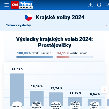
Krajské volby 2024
Celkové výsledky
Výsledky krajských voleb 2024:
Prostějovičky
100,00
%
34,11
%
okrsků sečteno
volební účast
41,37 %
19,54 %
17,24 %
11,49 %
8,04 %
Spojenci24
s vámi
STAROSTOVÉ
SPD,
(KDU-ČSL,
Občanská
Trikolora,
PRO
ANO 2011
demokratická
TOP 09,
OLOMOUCKÝ
PRO a
strana
Strana