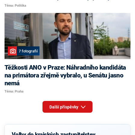
Téma: Politika
7 fotografií
Těžkosti ANO v Praze: Náhradního kandidáta
na primátora zřejmě vybralo, u Senátu jasno
nemá
Téma: Praha
Další příspěvky
Volby do krajských zastupitelstev