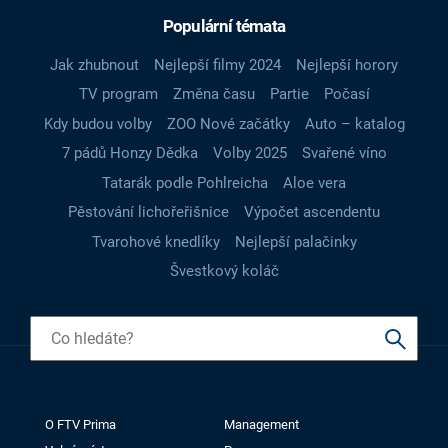
Populární témata
Jak zhubnout
Nejlepší filmy 2024
Nejlepší horory
TV program
Změna času
Partie
Počasí
Kdy budou volby
ZOO Nové začátky
Auto – katalog
7 pádů Honzy Dědka
Volby 2025
Svařené víno
Tatarák podle Pohlreicha
Aloe vera
Pěstování lichořeřišnice
Výpočet ascendentu
Tvarohové knedlíky
Nejlepší palačinky
Švestkový koláč
O FTV Prima
Management