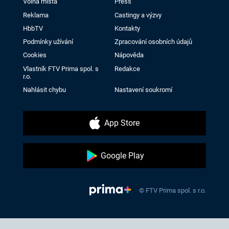
Volná místa
Press
Reklama
Castingy a výzvy
HbbTV
Kontakty
Podmínky užívání
Zpracování osobních údajů
Cookies
Nápověda
Vlastník FTV Prima spol. s
Redakce
r.o.
Nahlásit chybu
Nastavení soukromí
App Store
Google Play
© FTV Prima spol. s r.o.