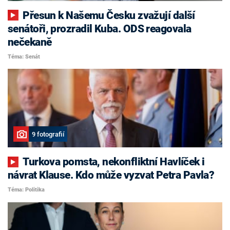
Přesun k Našemu Česku zvažují další
senátoři, prozradil Kuba. ODS reagovala
nečekaně
Téma: Senát
9 fotografií
Turkova pomsta, nekonfliktní Havlíček i
návrat Klause. Kdo může vyzvat Petra Pavla?
Téma: Politika