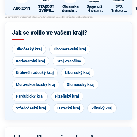
KRAJ
Svobodní
zelených,
Nestraníci)
STAROST
Občanská
Spojenci2
SPD,
ANO 2011
OVÉ PRO
demokrati
4 s vámi
Trikolora,
OLOMOU
cká strana
(KDU-
PRO a
CKÝ KRAJ
ČSL, TOP
Svobodní
09, Strana
zelených,
Jak se volilo ve vašem kraji?
Nestraníci
)
Jihočeský kraj
Jihomoravský kraj
Karlovarský kraj
Kraj Vysočina
Královéhradecký kraj
Liberecký kraj
Moravskoslezský kraj
Olomoucký kraj
Pardubický kraj
Plzeňský kraj
Středočeský kraj
Ústecký kraj
Zlínský kraj