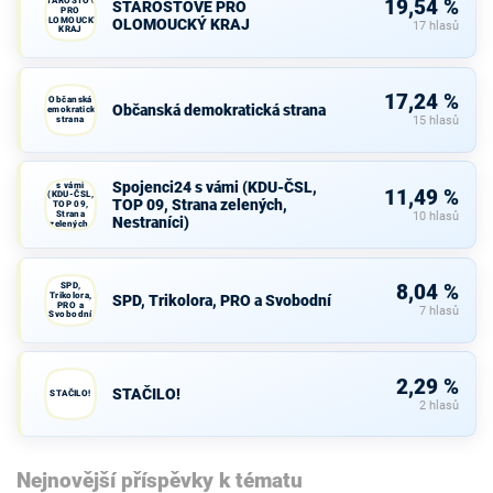
STAROSTOVÉ
19,54 %
STAROSTOVÉ PRO
PRO
OLOMOUCKÝ
OLOMOUCKÝ KRAJ
17 hlasů
KRAJ
17,24 %
Občanská
Občanská demokratická strana
demokratická
strana
15 hlasů
Spojenci24
Spojenci24 s vámi (KDU-ČSL,
s vámi
11,49 %
(KDU-ČSL,
TOP 09, Strana zelených,
TOP 09,
Strana
10 hlasů
Nestraníci)
zelených,
Nestraníci)
SPD,
8,04 %
Trikolora,
SPD, Trikolora, PRO a Svobodní
PRO a
7 hlasů
Svobodní
2,29 %
STAČILO!
STAČILO!
2 hlasů
Nejnovější příspěvky k tématu