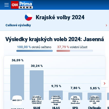
Krajské volby 2024
Celkové výsledky
Výsledky krajských voleb 2024: Jasenná
100,00
%
37,79
%
okrsků sečteno
volební účast
36,09 %
30,24 %
9,75 %
7,80 %
5,85 %
HLAS samospráv –
SILNÍ LÍDŘI pro
SPD,
Čtyřkoalice
K
pro spravedlivý
STAROSTOVÉ,
kraj - ODS,
Trikolora,
s
ANO 2011
rozvoj
KDU-ČSL a
PRO a
TOP 09, HDK,
Královéhradeckého
VÝCHODOČEŠI
Svobodní
LES
kraje
SILNÍ
HLAS
SPD,
Čtyřkoalic
S