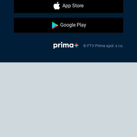
App Store
Google Play
© FTV Prima spol. s r.o.