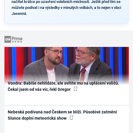
načítat krátce po uzavření volebních místností. Ještě před tím se
můžete podívat i na výsledky v minulých volbách, a to nejen v obci
Jasenná.
Vondra: Babiše nehlídáte, ale svítíte mu na uplácení voličů.
Čekal jsem od vás víc, řekl Gregor
Nebeská podívaná nad Českem se blíží. Působivé zatmění
Slunce doplní meteorická show