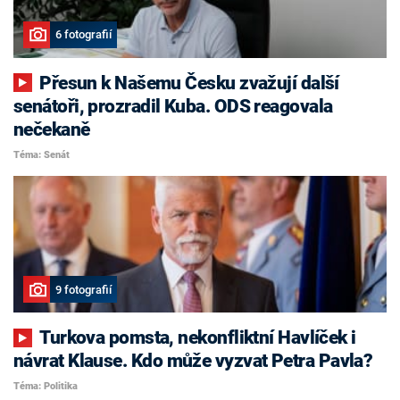
6 fotografií
Přesun k Našemu Česku zvažují další
senátoři, prozradil Kuba. ODS reagovala
nečekaně
Téma: Senát
9 fotografií
Turkova pomsta, nekonfliktní Havlíček i
návrat Klause. Kdo může vyzvat Petra Pavla?
Téma: Politika