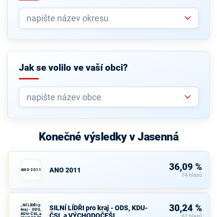
Jak se volilo ve vaší obci?
Konečné výsledky v Jasenná
36,09 %
ANO 2011
ANO 2011
74 hlasů
SILNÍ LÍDŘI pro
30,24 %
SILNÍ LÍDŘI pro kraj - ODS, KDU-
kraj - ODS,
KDU-ČSL a
ČSL a VÝCHODOČEŠI
62 hlasů