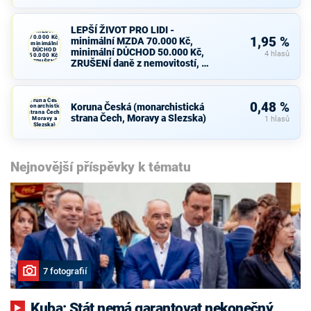
LEPŠÍ ŽIVOT
PRO LIDI -
minimální
LEPŠÍ ŽIVOT PRO LIDI -
MZDA
70.000 Kč,
1,95 %
minimální MZDA 70.000 Kč,
minimální
DŮCHOD
minimální DŮCHOD 50.000 Kč,
4 hlasů
50.000 Kč,
ZRUŠENÍ daně z nemovitostí, …
ZRUŠENÍ
daně z
nemovitostí,
…
Koruna Česká
0,48 %
Koruna Česká (monarchistická
(monarchistická
strana Čech,
strana Čech, Moravy a Slezska)
Moravy a
1 hlasů
Slezska)
Nejnovější příspěvky k tématu
7 fotografií
Kuba: Stát nemá garantovat nekonečný