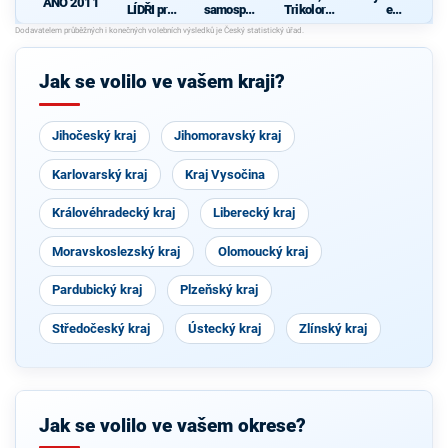
ANO 2011
LÍDŘI pro
samosprá
Trikolora,
e
kraj - ODS,
v – pro
PRO a
STAROST
K
KDU-ČSL
spravedliv
Svobodní
OVÉ, TOP
c
a
ý rozvoj
09, HDK,
VÝCHODO
Královéhra
LES
Jak se volilo ve vašem kraji?
ČEŠI
deckého
kraje
Jihočeský kraj
Jihomoravský kraj
Karlovarský kraj
Kraj Vysočina
Královéhradecký kraj
Liberecký kraj
Moravskoslezský kraj
Olomoucký kraj
Pardubický kraj
Plzeňský kraj
Středočeský kraj
Ústecký kraj
Zlínský kraj
Jak se volilo ve vašem okrese?