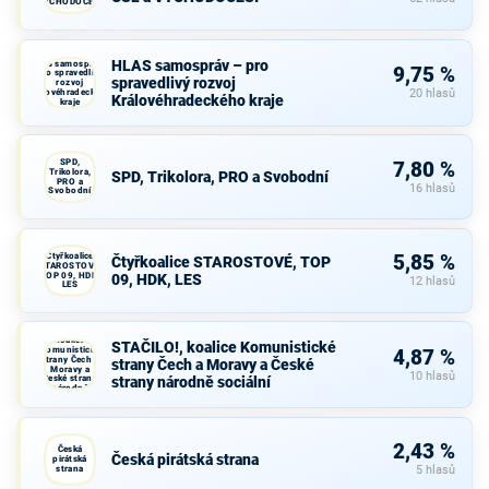
VÝCHODOČEŠI
HLAS samospráv – pro
HLAS samospráv –
9,75 %
pro spravedlivý
spravedlivý rozvoj
rozvoj
Královéhradeckého
20 hlasů
Královéhradeckého kraje
kraje
SPD,
7,80 %
Trikolora,
SPD, Trikolora, PRO a Svobodní
PRO a
16 hlasů
Svobodní
Čtyřkoalice
5,85 %
Čtyřkoalice STAROSTOVÉ, TOP
STAROSTOVÉ,
TOP 09, HDK,
09, HDK, LES
12 hlasů
LES
STAČILO!,
koalice
STAČILO!, koalice Komunistické
Komunistické
4,87 %
strany Čech a
strany Čech a Moravy a České
Moravy a
10 hlasů
České strany
strany národně sociální
národně
sociální
2,43 %
Česká
Česká pirátská strana
pirátská
strana
5 hlasů