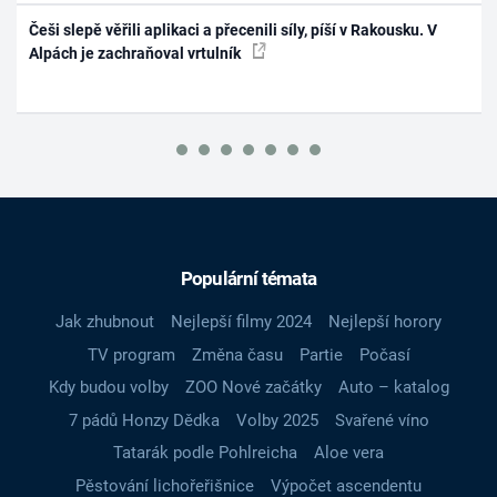
Češi slepě věřili aplikaci a přecenili síly, píší v Rakousku. V
Alpách je zachraňoval vrtulník
Populární témata
Jak zhubnout
Nejlepší filmy 2024
Nejlepší horory
TV program
Změna času
Partie
Počasí
Kdy budou volby
ZOO Nové začátky
Auto – katalog
7 pádů Honzy Dědka
Volby 2025
Svařené víno
Tatarák podle Pohlreicha
Aloe vera
Pěstování lichořeřišnice
Výpočet ascendentu