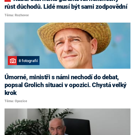
růst důchodů. Lidé musí být sami zodpovědní
Téma: Rozhovor
8 fotografií
Úmorné, ministři s námi nechodí do debat,
popsal Grolich situaci v opozici. Chystá velký
krok
Téma: Opozice