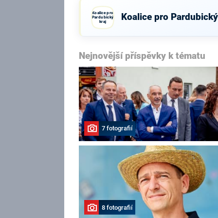
Koalice pro
Koalice pro Pardubický
Pardubický
kraj
Nejnovější příspěvky k tématu
7 fotografií
8 fotografií