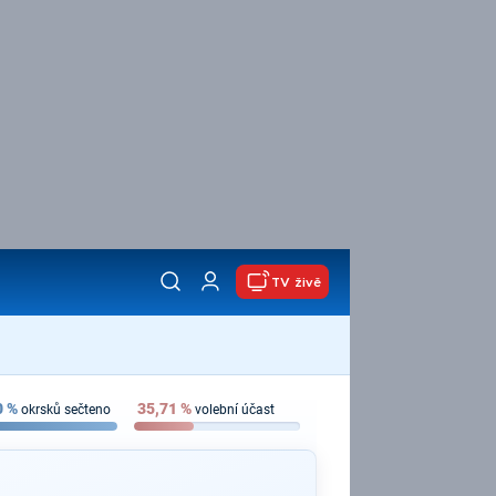
TV živě
0
%
35,71
%
okrsků sečteno
volební účast