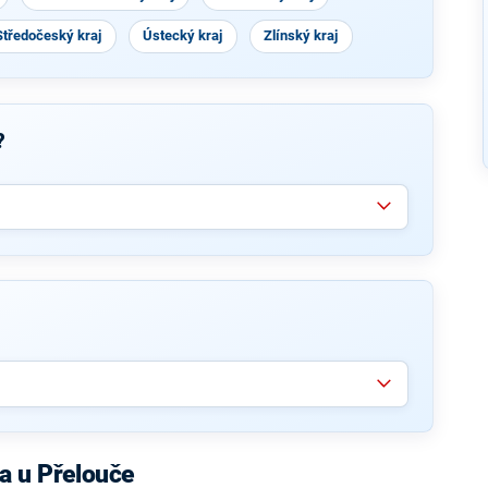
Středočeský kraj
Ústecký kraj
Zlínský kraj
?
a u Přelouče