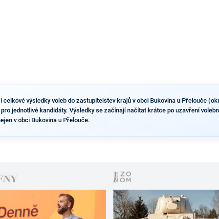
i celkové výsledky voleb do zastupitelstev krajů v obci Bukovina u Přelouče (o
y pro jednotlivé kandidáty. Výsledky se začínají načítat krátce po uzavření vole
nejen v obci Bukovina u Přelouče.