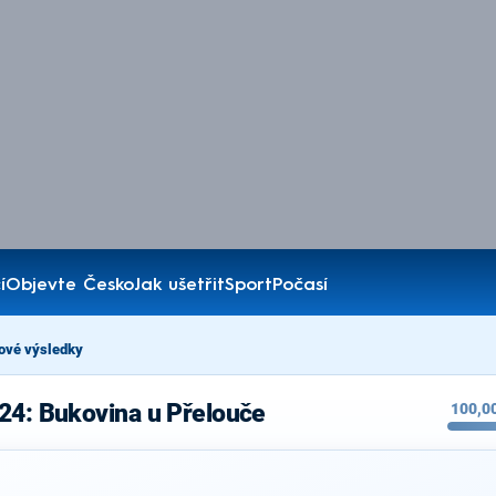
í
Objevte Česko
Jak ušetřit
Sport
Počasí
ové výsledky
24: Bukovina u Přelouče
100,0