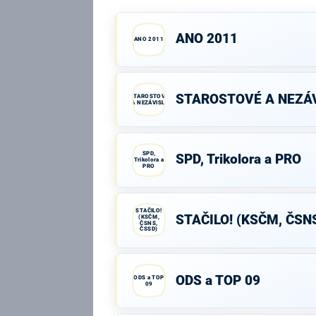
ANO 2011
ANO 2011
STAROSTOVÉ A NEZÁV
STAROSTOVÉ
A NEZÁVISLÍ
SPD,
SPD, Trikolora a PRO
Trikolora a
PRO
STAČILO!
STAČILO! (KSČM, ČSN
(KSČM,
ČSNS,
ČSSD)
ODS a TOP 09
ODS a TOP
09