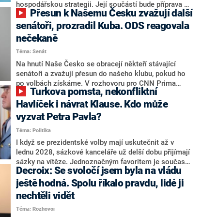
hospodářskou strategii. Její součástí bude příprava na
Přesun k Našemu Česku zvažují další
stárnutí populace, řekl ve středu na setkání s novináři
nový předseda lidovců Jan Grolich. Ten zároveň v
senátoři, prozradil Kuba. ODS reagovala
senátních volbách kandiduje ve Vyškově. Popsal i
nečekaně
aktivitu opozice, o níž vládní strany nebo političtí
Téma: Senát
komentátoři mluví jako o slabé a v defenzivě. „Je to
úmorná práce upozorňovat na chyby vlády. Ministři s
Na hnutí Naše Česko se obracejí někteří stávající
námi navíc nechodí do debat. Chceme ale ukazovat
senátoři a zvažují přesun do našeho klubu, pokud ho
svoje témata,“ odpověděl Grolich na dotaz CNN Prima
po volbách získáme. V rozhovoru pro CNN Prima
Turkova pomsta, nekonfliktní
NEWS.
NEWS to řekl zakladatel hnutí a jihočeský hejtman
Martin Kuba. Konkrétní nebyl, ale získat by takto mohl
Havlíček i návrat Klause. Kdo může
například senátora Zdeňka Hrabu, který je dnes
vyzvat Petra Pavla?
součástí klubu ODS a TOP 09. Hraba to na dotaz
Téma: Politika
redakce nevyloučil. Předseda klubu senátorů ODS
Zdeněk Nytra redakci řekl, že počítá s odchodem
I když se prezidentské volby mají uskutečnit až v
některých senátorů z klubu a že Naše Česko není
lednu 2028, sázkové kanceláře už delší dobu přijímají
nepřítel, ale soupeř.
sázky na vítěze. Jednoznačným favoritem je současná
Decroix: Se svoločí jsem byla na vládu
hlava státu Petr Pavel. Daleko za ním pak bookmakeři
zmiňují dva výrazné politiky ANO, tedy premiéra
ještě hodná. Spolu říkalo pravdu, lidé ji
Andreje Babiše a ministra průmyslu Karla Havlíčka.
nechtěli vidět
Oblíbeným tipem samotných sázkařů je poslanec za
Téma: Rozhovor
Motoristy Filip Turek. Politolog Jan Kubáček nicméně