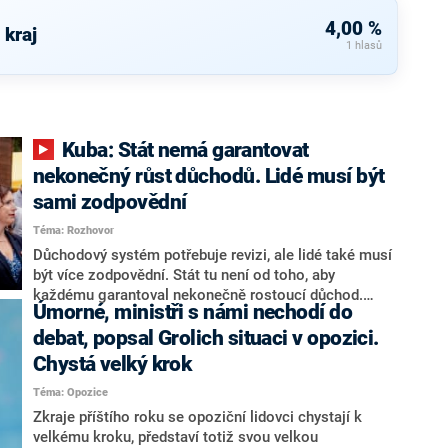
4,00 %
 kraj
1 hlasů
Kuba: Stát nemá garantovat
nekonečný růst důchodů. Lidé musí být
sami zodpovědní
Téma: Rozhovor
Důchodový systém potřebuje revizi, ale lidé také musí
být více zodpovědní. Stát tu není od toho, aby
každému garantoval nekonečně rostoucí důchod.
Úmorné, ministři s námi nechodí do
Chybí tu nový systém a my ho představíme,řekl
hejtman Jihočeského kraje a předseda hnutí Naše
debat, popsal Grolich situaci v opozici.
Česko Martin Kuba v rozhovoru pro CNN Prima NEWS.
Chystá velký krok
V čele státu pak podle něj nemůže být člověk, který by
Téma: Opozice
střetem zájmů omezoval čerpání financí a rozvoj,
dodal. Řešení u Andreje Babiše ale hodnotit nechtěl.
Zkraje příštího roku se opoziční lidovci chystají k
velkému kroku, představí totiž svou velkou