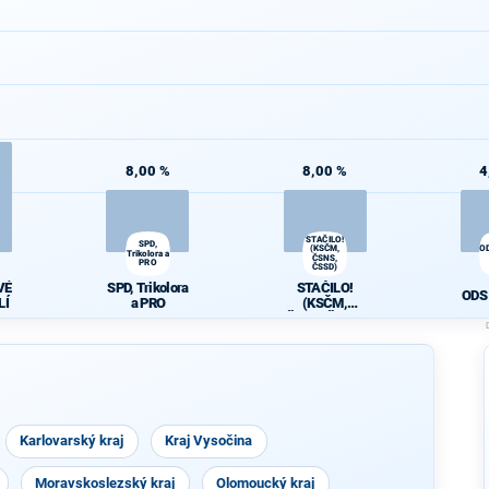
8,00 %
8,00 %
4
STAČILO!
SPD,
(KSČM,
O
Trikolora a
ČSNS,
PRO
ČSSD)
VÉ
SPD, Trikolora
STAČILO!
ODS 
LÍ
a PRO
(KSČM,
ČSNS, ČSSD)
Karlovarský kraj
Kraj Vysočina
Moravskoslezský kraj
Olomoucký kraj