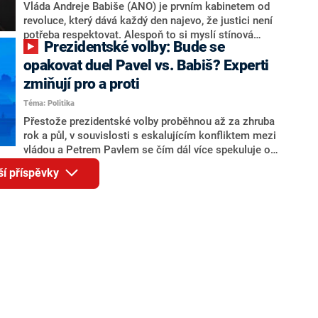
o případné kandidatuře kohokoliv ze zmíněné trojice
Vláda Andreje Babiše (ANO) je prvním kabinetem od
značně pochybuje. Podle něj současná koalice dosud
revoluce, který dává každý den najevo, že justici není
nemá osobu, která by Pavlovi mohla konkurovat.
potřeba respektovat. Alespoň to si myslí stínová
Prezidentské volby: Bude se
ministryně spravedlnosti ODS Eva Decroix. V
rozhovoru pro CNN Prima NEWS si nebrala servítky
opakovat duel Pavel vs. Babiš? Experti
ohledně politického výkonu svého nástupce Jeronýma
zmiňují pro a proti
Tejce (za ANO) či vládní zmocněnkyně pro lidská
Téma: Politika
práva Taťány Malé (ANO). Označením „svoloč“ na
adresu vlády prý byla ještě hodná. Decroix se také
Přestože prezidentské volby proběhnou až za zhruba
vrátila k volební porážce koalice Spolu či promluvila o
rok a půl, v souvislosti s eskalujícím konfliktem mezi
hnutí Naše Česko Martina Kuby.
vládou a Petrem Pavlem se čím dál více spekuluje o
tom, koho by do bitvy o Hrad mohla vyslat současná
ší příspěvky
koalice. Někteří političtí komentátoři znovu vytahují
jméno premiéra Andreje Babiše (ANO). Jak moc je
pravděpodobné, že se v prezidentských volbách 2028
bude znovu opakovat souboj z roku 2023?