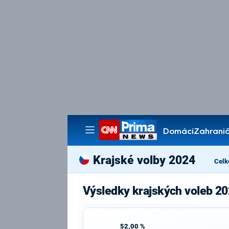
Domácí
Zahranič
Pořady
Krajské volby 2024
Celk
Výsledky krajských voleb 20
52,00 %