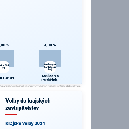
,00 %
4,00 %
Koalice pro
DS a TOP
Pardubický
09
kraj
Koalice pro
a TOP 09
Pardubický
kraj
Volby do krajských
zastupitelstev
Krajské volby 2024