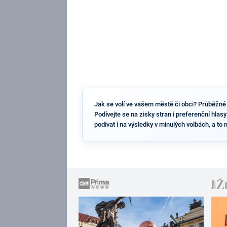
Jak se volí ve vašem městě či obci? Průběžné 
Podívejte se na zisky stran i preferenční hlas
podívat i na výsledky v minulých volbách, a to 